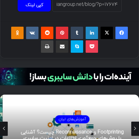
کپی لینک
فیسبوک
ایکس
لینکداین
تامبلر
پینتریست
Reddit
VKontakte
Odnoklassniki
پاکت
اسکایپ
اشتراک گذاری با ایمیل
چاپ
آموزش‌های لیان
هوش تهدیدات سایبری (CTI)؛ راهنمای جامع از
تحلیل تا مدیریت رخداد