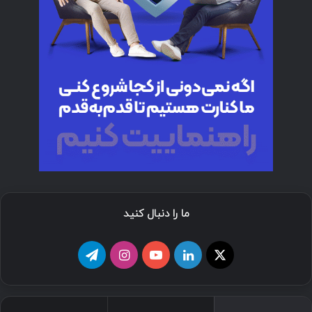
ما را دنبال کنید
ا
ل
ی
ا
ت
ی
ی
و
ی
ل
ک
ن
ت
ن
گ