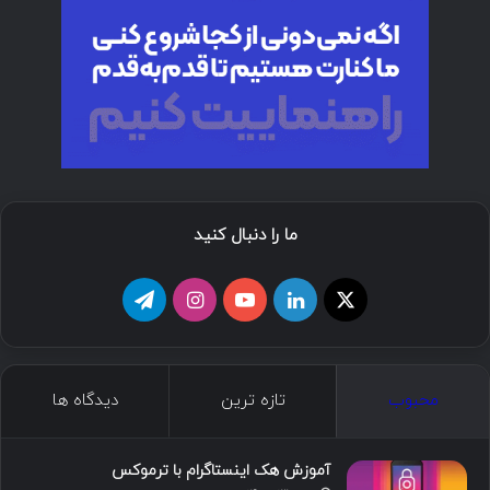
ما را دنبال کنید
ا
ل
ی
ا
ت
ی
ی
و
ی
ل
ک
ن
ت
ن
گ
محبوب
تازه ترین
دیدگاه ها
س
ک
ی
س
ر
د
و
ت
ا
آموزش هک اینستاگرام با ترموکس