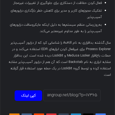
فعال کردن حفاظت از دستکاری برای جلوگیری از تغییرات غیرمجاز.
تفکیک مجوزهای کاربر و مدیر برای کاهش خطر بارگذاری درایورهای
آسیب‌پذیر.
به‌روزرسانی منظم سیستم‌ها به دلیل اینکه مایکروسافت درایورهای
آسیب‌پذیر را به طور مداوم غیرمعتبر می‌کند.
سال گذشته بدافزاری به نام AuKill را شناسایی کرد که از درایور آسیب‌پذیر
Process Explorer برای غیرفعال کردن ابزارهای EDR استفاده می‌کند و در
حملات باج‌افزار Medusa Locker و LockBit دیده شده است. این بدافزار
مشابه ابزاری به نام Backstab است که آن هم از درایور آسیب‌پذیر مشابه
استفاده کرده و توسط گروه LockBit در یک حمله مورد استفاده قرار گرفته
است.
کپی لینک
فیسبوک
ایکس
لینکداین
تامبلر
پینتریست
Reddit
VKontakte
Odnoklassniki