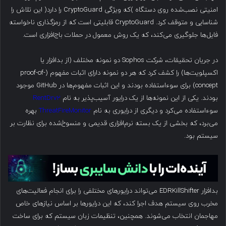
امنیتی نصب‌شده روی دستگاه )که ویژگی CryptoGuard را دارد( این تلاش را
شناسایی و متوقف کرد. CryptoGuard قابلیتی است که از رمزگذاری ناخواسته
فایل‌ها جلوگیری می‌کند، که یک روش معمول در حملات باج‌افزاری است.
در جریان تحقیقات، شرکت Sophos دو نمونه مختلف (از بدافزار یا
اکسپلویت‌ها) را کشف کرد که هر دو نمونه دارای اثبات مفهوم (proof-of-
concept) برای سوءاستفاده بودند و این اثبات مفهوم‌ها در GitHub موجود
بودند. یکی از این نمونه‌ها از یک درایور آسیب‌پذیر به نام
RentDrv2
سوءاستفاده می‌کرد و دیگری از درایوری به نام
ThreatFireMonitor
بهره
می‌برد، که بخشی از یک بسته نرم‌افزاری قدیمی و منسوخ‌شده برای نظارت بر
سیستم بود.
بدافزار EDRKillShifter می‌تواند درایورهای مختلفی را برای انجام فعالیت‌های
مخرب روی سیستم هدف اجرا کند، که این درایورها بر اساس نیازهای خاص
مهاجمان انتخاب می‌شوند. همچنین، تنظیمات زبان سیستم که برای ساخت