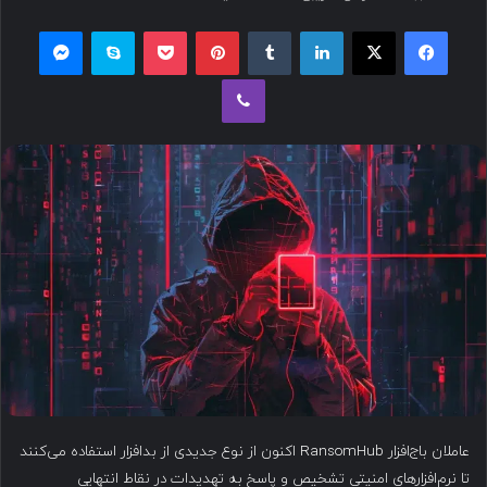
س
فیسبوک
ایکس
لینکداین
تامبلر
پینتریست
پاکت
اسکایپ
مسنجر
ا
ل
وایبر
ب
ه
ا
ی
م
ی
ل
عاملان باج‌افزار RansomHub اکنون از نوع جدیدی از بدافزار استفاده می‌کنند
تا نرم‌افزارهای امنیتی تشخیص و پاسخ به تهدیدات در نقاط انتهایی