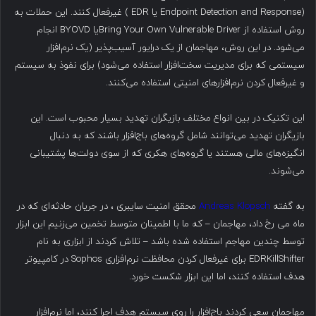
(Endpoint Detection and Response یا EDR ) غیرفعال کنند. این حملات به
روش استفاده از Bring Your Own Vulnerable Driverیا BYOVD انجام
می‌شود. در این روش، مهاجمان از یک درایور آسیب‌پذیر (یک نرم‌افزار
سیستمی که برای مدیریت سخت‌افزار استفاده می‌شود) برای نفوذ به سیستم
و غیرفعال کردن نرم‌افزارهای امنیتی استفاده می‌کنند.
این تکنیک در بین انواع مختلف بازیگران تهدید بسیار محبوب است. این
بازیگران تهدید می‌توانند شامل گروه‌های باج‌افزار باشند که به دنبال
انگیزه‌های مالی هستند یا گروه‌های هکری که از سوی دولت‌ها پشتیبانی
می‌شوند.
به گفته
Andreas Klopsch
محقق امنیت سایبری ، در جریان حادثه‌ای که در
ماه می رخ داد، مهاجمان – که ما با اطمینان متوسط تخمین می‌زنیم این ابزار
توسط چندین مهاجم استفاده شده باشد – تلاش کردند از ابزاری به نام
EDRKillShifter برای غیرفعال کردن محافظت نرم‌افزاری Sophos در کامپیوتر
هدف استفاده کنند، اما این ابزار شکست خورد.
مهاجمان سعی کردند باج‌افزار را روی سیستم هدف اجرا کنند، اما نرم‌افزار