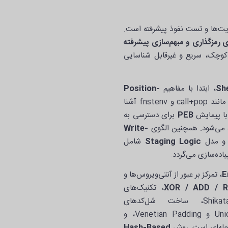
ای اکسپلویت‌ها و تست نفوذ پیشرفته است.
 رمزگذاری و مبهم‌سازی پیشرفته
 کوچک، سریع و غیرقابل شناسایی
Sh
، ابتدا با مفاهیم
Position-
مانند call+pop و fnstenv آشنا
ا پیمایش
PEB
برای دسترسی به
ه می‌شود. همچنین الگوی
Write-
 و مدل
Staging Logic
شامل
E
، تمرکز بر عبور از آنتی‌ویروس‌ها و
XOR / ADD / 
، تکنیک‌های
با روش‌های Unicode و Venetian Padding، و
Hash-Based