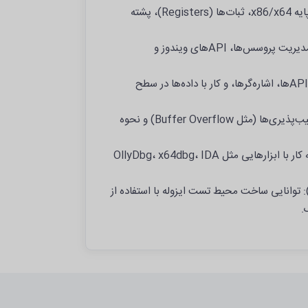
مبانی زبان اسمبلی (Assembly): آشنایی با دستورهای پایه x86/x64، ثبات‌ها (Registers)، پشته
آشنایی با معماری سیستم‌عامل: شناخت ساختار حافظه، مدیریت پروسس‌ها، APIهای ویندوز و
برنامه‌نویسی در زبان C یا C++: برای درک بهتر فراخوانی APIها، اشاره‌گرها، و کار با داده‌ها در سطح
مبانی امنیت آفندی و اکسپلویت‌نویسی: درک مفاهیم آسیب‌پذیری‌ها (مثل Buffer Overflow) و نحوه
آشنایی با Debugging و Reverse Engineering: تجربه کار با ابزارهایی مثل OllyDbg، x64dbg، IDA
ار با محیط‌های آزمایشگاهی امن (Lab Environment): توانایی ساخت محیط تست ایزوله با استفاده از