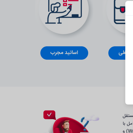
 شغلی
اساتید مجرب
مستقل
یستم عامل با
پیمایش PEB بدون استفاده از رشته‌های آشکار آموزش داده می‌شود. الگوهای نوشتن و سپس اجرای حافظه (Write-Then-Execute) و