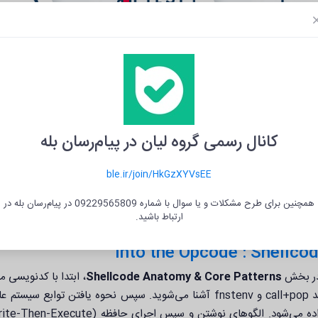
اس‌ها
آزمون‌ بین‌المللی
فرصت‌
کانال رسمی گروه لیان در پیام‌رسان بله
ble.ir/join/HkGzXYVsEE
همچنین برای طرح مشکلات و یا سوال با شماره 09229565809 در پیام‌رسان بله در
ارتباط باشید.
 در بخش
Shellcode Anatomy & Core Patterns
، ابتدا با کدنویسی 
از موقعیت (PIC) و روش‌های گرفتن آدرس جاری کد مانند call+pop و fnstenv آشنا می‌شوید. سپس نحوه یافتن توابع س