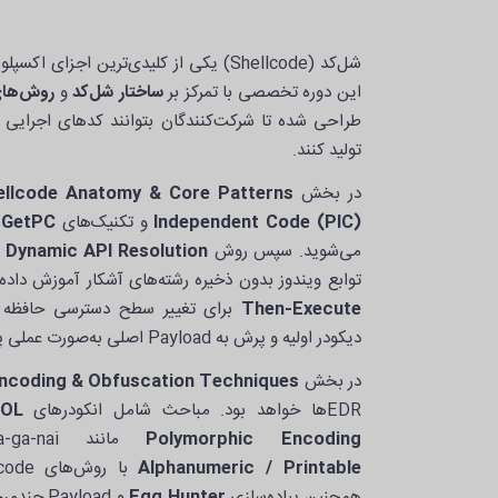
شل‌کد (Shellcode) یکی از کلیدی‌ترین اجز
این دوره تخصصی با تمرکز بر
ساختار شل‌کد
و
روش‌های
طراحی شده تا شرکت‌کنندگان بتوانند کدهای اجرایی
تولید کنند.
در بخش
ellcode Anatomy & Core Patterns
Independent Code (PIC)
و تکنیک‌های
GetPC
می‌شوید. سپس روش
Dynamic API Resolution
ب
توابع ویندوز بدون ذخیره رشته‌های آشکار آموزش داد
Then-Execute
برای تغییر سطح دسترسی حافظه
دیکودر اولیه و پرش به Payload اصلی به‌صورت عملی پیاده‌سازی می‌گردد.
در بخش
ncoding & Obfuscation Techniques
EDRها خواهد بود. مباحث شامل انکودرهای
ROL
Polymorphic Encoding
مانند Shikata-ga-nai، ساخت شل‌کدهای
Alphanumeric / Printable
همچنین پیاده‌سازی
Egg Hunter
و Payload چندمرحله‌ای است. روش