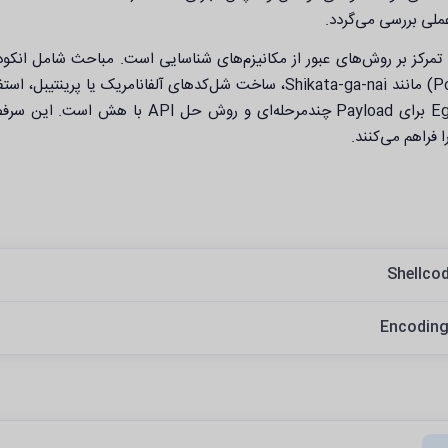
 تمرکز بر روش‌های عبور از مکانیزم‌های شناسایی است. مباحث شامل انکو
XOR / ADD / ROL، تکنیک‌های چندشکلی (Polymorphic) مانند Shikata-ga-nai، ساخت شل‌کدهای آلفانامریک یا پرینتیب
Unicode و Venetian Padding، پیاده‌سازی Egg Hunter برای Payload چندمرحله‌ای و روش حل API با
فراهم می‌کنند.