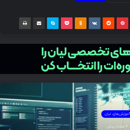
بلر
پینتریست
Reddit
VKontakte
Odnoklassniki
پاکت
اسکایپ
اشتراک گذاری با ایمیل
چاپ
دی را بخوانید
موزش‌های لیان
2 هفته پیش