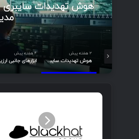
مدی
2 هفته پیش
4 هفته پیش
Footprinting و Reconnaissance چیست؟ آشنایی با روش‌های جمع‌آوری اطلاعات در امنیت سایبری
هوش تهدیدات سایبری (CTI)؛ راهنمای جامع از تحلیل تا مدیریت رخداد
ک
ن
ف
ر
ا
ن
س