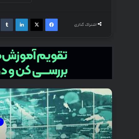
فیسبوک
ایکس
لینکداین
تام
اشتراک گذاری
بع
آ