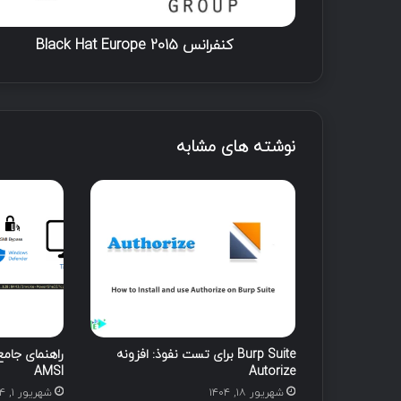
B
l
a
کنفرانس Black Hat Europe 2015
c
k
H
a
t
نوشته های مشابه
E
u
r
o
p
e
2
0
1
5
Burp Suite برای تست نفوذ: افزونه
AMSI
Autorize
شهریور ۱۸, ۱۴۰۴
شهریور ۱, ۱۴۰۴