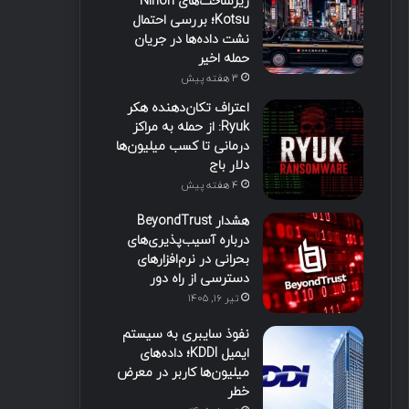
زیرساخت‌های Nihon
Kotsu؛ بررسی احتمال
نشت داده‌ها در جریان
حمله اخیر
3 هفته پیش
اعتراف تکان‌دهنده هکر
Ryuk: از حمله به مراکز
درمانی تا کسب میلیون‌ها
دلار باج
4 هفته پیش
هشدار BeyondTrust
درباره آسیب‌پذیری‌های
بحرانی در نرم‌افزارهای
دسترسی از راه دور
تیر ۱۶, ۱۴۰۵
نفوذ سایبری به سیستم
ایمیل KDDI؛ داده‌های
میلیون‌ها کاربر در معرض
خطر