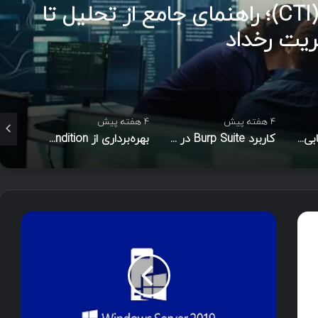
هوش تهدیدات سایبری (CTI)؛ راهنمای جامع از تحلیل تا
ریت رخداد
4 هفته پیش
4 هفته پیش
تیر ۱۳, ۱۴۰۵
ابزارهای جانبی ارزیابی آسیب‌پذیری مبتنی بر هوش مصنوعی
کاربرد Burp Suite در تست نفوذ: اسکن فعال توسعه‌یافته
بهره‌برداری از Race Condition با استفاده از Turbo Intruder
د
ا
ن
ل
و
د
ر