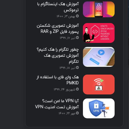
ابزارهای جانبی ارزیابی آسیب
آموزش هک اینستاگرام با
ا
ب
ا
م
ترموکس
مصنوعی
بهمن ۱۳, ۱۴۰۰
ی
گ
آموزش تصویری شکستن
ن
ر
پسورد فایل ZIP و RAR
تیر ۱۶, ۱۳۹۹
ا
چطور تلگرام را هک کنیم؟
تیر ۶, ۱۴۰۵
آبان ۲۴, ۱۴۰۴
م
آموزش تصویری هک
تست نفوذ خودکار با هوش مصنوعی Claude AI
راهنمای جامع فریم‌ورک C2 با نام Villain
تلگرام
تیر ۱۸, ۱۳۹۹
هک وای فای با استفاده از
PMKID
شهریور ۲۴, ۱۳۹۹
آیا VPN ما امن است؟
آموزش تست امنیت VPN
مهر ۲۲, ۱۴۰۰