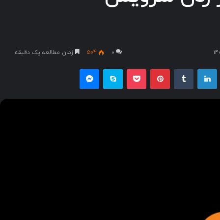
۰
504
زمان مطالعه یک دقیقه
یکس
لینکداین
تامبلر
پینتریست
پاکت
اسکایپ
مسنجر