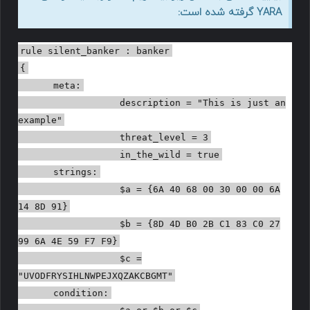
YARA گرفته شده است:
rule silent_banker : banker
{
meta:
description = "This is just an
example"
threat_level = 3
in_the_wild = true
strings:
$a = {6A 40 68 00 30 00 00 6A
14 8D 91}
$b = {8D 4D B0 2B C1 83 C0 27
99 6A 4E 59 F7 F9}
$c =
"UVODFRYSIHLNWPEJXQZAKCBGMT"
condition:
$a or $b or $c