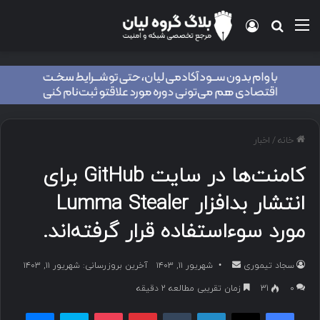
منو
ورود
جستجو برای
خانه
/
اخبار
کامنت‌ها در سایت GitHub برای
انتشار بدافزار Lumma Stealer
مورد سوءاستفاده قرار گرفته‌اند.
سجاد تیموری
ا
شهریور ۱۱, ۱۴۰۳
آخرین بروزرسانی: شهریور ۱۱, ۱۴۰۳
ر
۰
31
زمان تقریبی مطالعه 2 دقیقه
س
فیسبوک
ایکس
لینکداین
تامبلر
پینتریست
پاکت
اسکایپ
مسنجر
ا