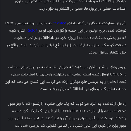
خرابکار از GitHub سوءاستفاده می‌کنند و با قرار دادن کامنت‌هایی حاوی
اصلاحات جعلی در پروژه‌ها، سعی در انتشار بدافزار دارند.
یکی از مشارکت‌کنندگان در کتابخانه‌ی
teloxide
که با زبان برنامه‌نویسی Rust
نوشته شده، برای اولین بار این حمله را گزارش کرد. او در
Reddit
اشاره کرده
که در بخش مشکلات (issues) پروژه خود در GitHub، پنج نظر متفاوت
دریافت کرده که تظاهر به ارائه راه‌حل‌ها و رفع ایرادها می‌کردند، اما در واقع در
حال انتشار بدافزار بودند.
بررسی‌های بیشتر نشان می دهد که هزاران نظر مشابه در پروژه‌های مختلف
در GitHub ارسال شده است. تمامی این نظرات، راه‌حل‌ها یا اصلاحات جعلی
(fake fixes) را به پرسش‌های دیگران ارائه می‌کردند. این نشان می‌دهد که این
حمله به‌طور گسترده‌ای در GitHub گسترش یافته است.
راه‌حل ارائه‌شده به افراد می‌گوید که یک فایل فشرده (آرشیو) که با رمز عبور
محافظت شده را از سایت mediafire.com یا از طریق یک لینک کوتاه‌شده
bit.ly دانلود کنند و فایل اجرایی درون آن را اجرا کنند. در این حمله فعلی، رمز
عبور برای باز کردن این فایل فشرده در تمامی نظراتی که بررسی شده‌اند،