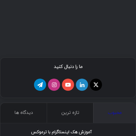
ما را دنبال کنید
ا
ل
ی
ا
ت
ی
ی
و
ی
ل
ک
ن
ت
ن
گ
محبوب
تازه ترین
دیدگاه ها
س
ک
ی
س
ر
د
و
ت
ا
آموزش هک اینستاگرام با ترموکس