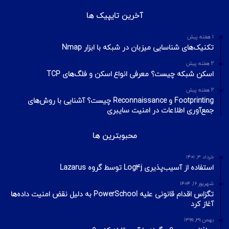
آخرین تایپیک ها
1 هفته پیش
تکنیک‌های شناسایی میزبان در شبکه با ابزار Nmap
2 هفته پیش
اسکن شبکه چیست؟ معرفی انواع اسکن و فلگ‌های TCP
2 هفته پیش
Footprinting و Reconnaissance چیست؟ آشنایی با روش‌های
جمع‌آوری اطلاعات در امنیت سایبری
محبوبترین ها
خرداد ۳, ۱۴۰۱
استفاده از آسیب‌پذیری Log4j توسط گروه Lazarus
شهریور ۱۶, ۱۴۰۴
تگزاس اقدام قانونی علیه PowerSchool به دلیل نقض امنیت داده‌ها
آغاز کرد
بهمن ۲۹, ۱۳۹۹