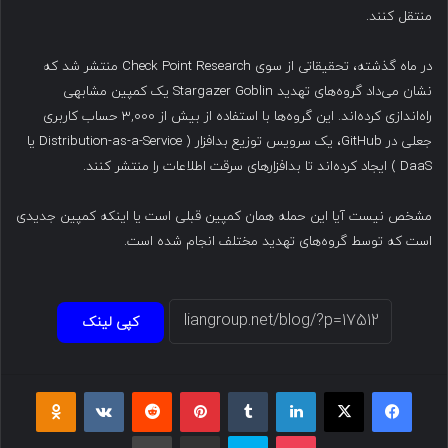
منتقل کنند.
در ماه گذشته، تحقیقاتی از سوی Check Point Research منتشر شد که
نشان می‌داد گروه‌های تهدید Stargazer Goblin یک کمپین مشابهی
راه‌اندازی کرده‌اند. این گروه‌ها با استفاده از بیش از ۳,۰۰۰ حساب کاربری
جعلی در GitHub، یک سرویس توزیع بدافزار ( Distribution-as-a-Service یا
DaaS ) ایجاد کرده‌اند تا بدافزارهای سرقت اطلاعات را منتشر کنند.
مشخص نیست آیا این حمله همان کمپین قبلی است یا اینکه کمپین جدیدی
است که توسط گروه‌های تهدید مختلف انجام شده است.
کپی لینک
فیسبوک
ایکس
لینکداین
تامبلر
پینتریست
Reddit
VKontakte
Odnoklassniki
پاکت
اسکایپ
اشتراک گذاری با ایمیل
چاپ