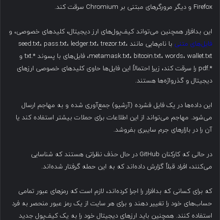
Firefox و دیگر مرورگرهای مبتنی بر Chromium سرقت کند.
این بدافزار همچنین می‌تواند کیف‌پول‌های ارز دیجیتال، کلیدهای خصوصی، و
فایل‌های متنی
با نام‌هایی مانند seed.txt، pass.txt، ledger.txt، trezor.txt،
metamask.txt، bitcoin.txt، words، wallet.txt، فایل‌های با پسوند *.txt و
*.pdf را سرقت کند، زیرا احتمالاً این فایل‌ها حاوی کلیدهای خصوصی ارزهای
دیجیتال و گذرواژه‌ها هستند.
این داده‌ها در یک فایل فشرده (آرشیو) جمع‌آوری شده و به مهاجم ارسال
می‌شود. مهاجم می‌تواند از این اطلاعات برای حملات بیشتر استفاده کند یا
آن را در بازارهای جرم سایبری بفروشد.
در حالی که کارکنان GitHub در حال حذف نظراتی هستند که شناسایی
می‌کنند، افراد قبلاً گزارش داده‌اند که به این حمله گرفتار شده‌اند.
که برای کسانی که بدافزار را اجرا کرده‌اند، لازم است که رمزهای عبور تمامی
حساب‌های خود را تغییر دهند و برای هر سایت از یک رمز عبور منحصر به فرد
استفاده کنند. همچنین باید ارزهای دیجیتال خود را به یک کیف‌پول جدید