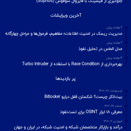
1 هفته پیش
تکنیک‌های شناسایی میزبان در شبکه با ابزار Nmap
2 هفته پیش
اسکن شبکه چیست؟ معرفی انواع اسکن و فلگ‌های TCP
2 هفته پیش
Footprinting و Reconnaissance چیست؟ آشنایی با روش‌های
جمع‌آوری اطلاعات در امنیت سایبری
محبوبترین ها
تیر ۱۵, ۱۳۹۹
۱۰ روش برای جلوگیری از حملات فیشینگ
فروردین ۲۳, ۱۴۰۰
حل چالش Tokyo Ghoul از وبسایت TryHackMe
شهریور ۹, ۱۴۰۰
جلوگیری از فیشینگ با فایروال سوفوس (Sophos)
آخرین ویرایشات