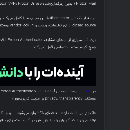
Proton Mail (ایمیل رمزگذاری‌شده)، Proton VPN، Proton Drive (فضای ابری) و Proton Pass (مدیر رمز عبور).
عرضه اپلیکیشن Authenticator این مجمو
closed-source، دارای تبلیغات، ردیاب و vendor lock-in هستند — مزیت رقابتی دارد.
هیچ اکوسیستم اختصاصی قفل نمی‌کند.
در
اطلاعیه
هستند: privacy، transparency و امنیت کاربرمحور.»
ارائه می‌دهد که کاربران را بیش‌ازپیش در اکوسیستم‌های نظارتی Big Tech نگه می‌دار