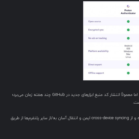
تیم Proton اعلام کرده که این اپلیکیشن open-source است، اما معمولاً انتشار کد منبع ابزارهای جدید در GitHub چند هفته زمان می‌برد؛
ست.
Proton Authenticator با end-to-end encryption ساخته شده و از cross-device syncing ایمن و انتقال آسان به/از سایر پلتفرم‌ها از طریق