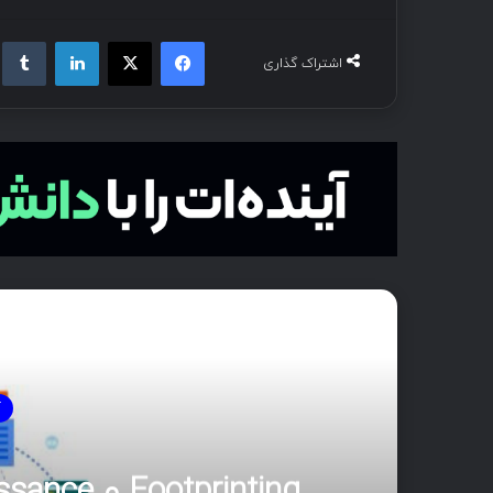
فیسبوک
ایکس
لینکداین
تام
اشتراک گذاری
بع
آ