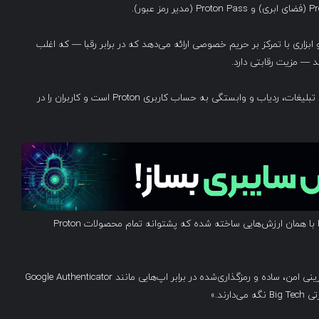
عه را کامل می‌کند و ابزاری با تمرکز بر حریم خصوصی ارائه می‌دهد که در برابر رقبا — که اغلب
برخلاف بسیاری از اپ‌های مشابه، Proton Authenticator فاقد تبلیغات، ردیاب و وابستگی به حساب کاربری Proton است و کاربران را در
عرضه محصول آمده است: «Proton Authenticator با همان ارزش‌هایی ساخته شده که پشتوانه تمام محصولات Proton
«اکنون این استانداردها به فضای ۲FA وارد می‌شود — و جایگزینی امن، ساده و رمزگذاری‌شده در برابر اپ‌هایی مانند Google Authenticator
ند.»