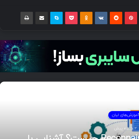
بلر
پینتریست
Reddit
VKontakte
Odnoklassniki
پاکت
اسکایپ
اشتراک گذاری با ایمیل
چاپ
دی را بخوانید
موزش‌های لیان
2 هفته پیش
هوش تهدیدات سایبری (CTI)؛ راهنمای جامع از تحلیل تا