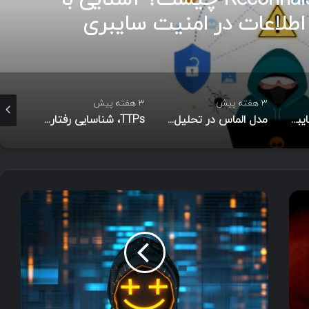
ریت رخداد
3 هفته پیش
3 هفته پیش
3 هفته پیش
مدل الماس در تحلیل نفوذ
TTPs، شناسایی رفتاری مهاجم و شاخص‌های نفوذ در امنیت سایبری
متدولوژی Cyber Kill Chain
ا
ر
ت
ب
ا
ط
S
h