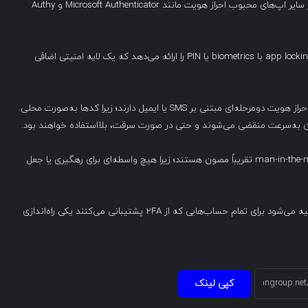
قابلیت export کردن TOTP seeds یکی از امکاناتی است که در سایر اپ‌های محبوب احراز هویت مانند Microsoft Authenticator و Authy
این ابزار جدید همچنین automatic encrypted backups و app locking با biometrics یا PIN را ارائه می‌دهد که یک لایه امنیتی اضافی
اپلیکیشن‌های Authenticator امنیت بسیار بالاتری نسبت به احراز هویت دومرحله‌ای مبتنی بر SMS یا ایمیل دارند؛ زیرا کدها به‌صورت محلی
مان به‌سرعت منقضی می‌شوند و حتی در صورت سرقت، بلااستفاده خواهند بود.
این اپ‌ها در برابر phishing، SIM swapping و حملات man-in-the-middle تقریباً مصون هستند؛ زیرا هیچ واسطه‌ای برای رهگیری یا جعل
بنابراین، اگر هنوز از چنین اپلیکیشنی استفاده نمی‌کنید، توصیه می‌شود برای تمام حساب‌هایی که از ۲FA پشتیبانی می‌کنند یکی راه‌اندازی
کپی لینک