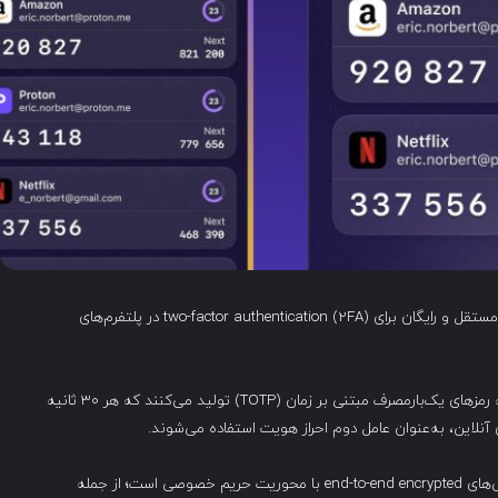
Proton اپلیکیشن Proton Authenticator را به‌عنوان یک ابزار مستقل و رایگان برای two-factor authentication (2FA) در پلتفرم‌های
اپلیکیشن‌های ۲FA Authenticator ابزارهایی آفلاین هستند که رمزهای یک‌بارمصرف مبتنی بر زمان (TOTP) تولید می‌کنند که هر ۳۰ ثانیه
نلاین، به‌عنوان عامل دوم احراز هویت استفاده می‌شوند.
Proton یک شرکت فناوری سوئیسی شناخته‌شده برای سرویس‌های end-to-end encrypted با محوریت حریم خصوصی است؛ از جمله