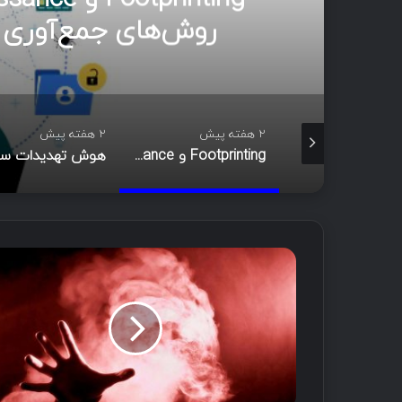
مدی
2 هفته پیش
3 هفته پیش
Footprinting و Reconnaissance چیست؟ آشنایی با روش‌های جمع‌آوری اطلاعات در امنیت سایبری
هوش تهدیدات سایبری (CTI)؛ راهنمای جامع از تحلیل تا مدیریت رخداد
ف
ع
ا
ل
ی
ت
م
خ