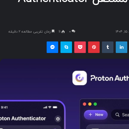
۱
۰
11
زمان تقریبی مطالعه 2 دقیقه
یکس
لینکداین
تامبلر
پینتریست
پاکت
اسکایپ
مسنجر