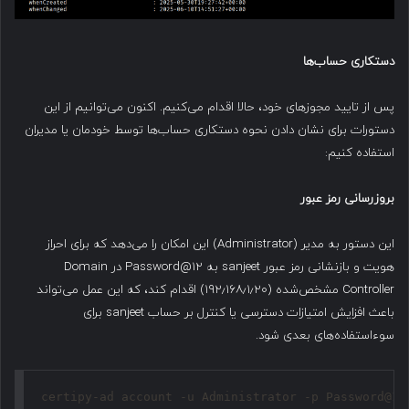
دستکاری حساب‌ها
پس از تایید مجوزهای خود، حالا اقدام می‌کنیم. اکنون می‌توانیم از این
دستورات برای نشان دادن نحوه دستکاری حساب‌ها توسط خودمان یا مدیران
استفاده کنیم:
بروزرسانی رمز عبور
این دستور به مدیر (Administrator) این امکان را می‌دهد که برای احراز
هویت و بازنشانی رمز عبور sanjeet به Password@12 در Domain
Controller مشخص‌شده (۱۹۲٫۱۶۸٫۱٫۲۰) اقدام کند، که این عمل می‌تواند
باعث افزایش امتیازات دسترسی یا کنترل بر حساب sanjeet برای
سوءاستفاده‌های بعدی شود.
certipy-ad account -u Administrator -p Password@1 