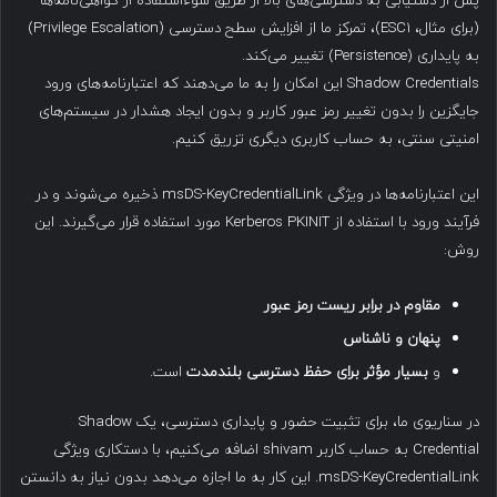
پس از دستیابی به دسترسی‌های بالا از طریق سوءاستفاده از گواهی‌نامه‌ها
(برای مثال، ESC1)، تمرکز ما از افزایش سطح دسترسی (Privilege Escalation)
به پایداری (Persistence) تغییر می‌کند.
Shadow Credentials این امکان را به ما می‌دهند که اعتبارنامه‌های ورود
جایگزین را بدون تغییر رمز عبور کاربر و بدون ایجاد هشدار در سیستم‌های
امنیتی سنتی، به حساب کاربری دیگری تزریق کنیم.
این اعتبارنامه‌ها در ویژگی msDS-KeyCredentialLink ذخیره می‌شوند و در
فرآیند ورود با استفاده از Kerberos PKINIT مورد استفاده قرار می‌گیرند. این
روش:
مقاوم در برابر ریست رمز عبور
پنهان و ناشناس
و
بسیار مؤثر برای حفظ دسترسی بلندمدت
است.
در سناریوی ما، برای تثبیت حضور و پایداری دسترسی، یک Shadow
Credential به حساب کاربر shivam اضافه می‌کنیم، با دستکاری ویژگی
msDS-KeyCredentialLink. این کار به ما اجازه می‌دهد بدون نیاز به دانستن