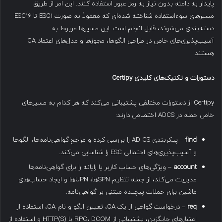
پایدار به دامنه بدون نیاز به رمز عبور استفاده کنند. این امر از طریق
مسیرهای سوءاستفاده شناخته شده‌ای که معمولاً به صورت ESC1 تا ESC16
دسته‌بندی می‌شوند، قابل انجام است. این مسیرها مربوط به
آسیب‌پذیری‌های خاص در طراحی الگوها، مجوزها و مدل‌های اعتماد CA
هستند.
دستورات و تکنیک‌های کلیدی
Certipy
Certipy از دستورات مختلفی پشتیبانی می‌کند که هر کدام به مسیرهای
خاص حمله در ADCS اختصاص دارند:
find
– پیکربندی AD CS را بررسی کرده و مراجع گواهی‌نامه‌ها، الگوها
و آسیب‌پذیری‌های احتمالی ESC را شناسایی می‌کند.
account
– ویژگی‌های حساب کاربر یا رایانه را برای گواهی‌نامه‌ها
مدیریت می‌کند، از جمله تنظیم SPN‌ها، UPN‌ها و ایجاد حساب‌های
ماشین برای حملات پیچیده مبتنی بر گواهی‌نامه.
req
– درخواست گواهی از یک CA، تعیین الگو و نام CA، استفاده از
اعتبارهای جایگزین، پشتیبانی از RPC، DCOM یا HTTP(S) و استفاده از