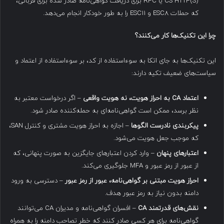
CS HTTP(S) یا RPC برای دریافت گواهی‌نامه صادر شده برای قربانی،
که حملات ESC8 و ESC11 را به طور خودکار انجام می‌دهد.
چرا این تکنیک‌ها کار می‌کنند؟
این تکنیک‌ها به جای اتکا به سوءاستفاده از کد، بر سوءاستفاده از اعتماد و
سیاست‌های ضعیف تکیه دارند:
اعتماد
CA
به احراز هویت، نه هویت واقعی
– اگر درخواست معتبر به
نظر برسد، ممکن است گواهی‌نامه‌ای به حمله‌کننده صادر شود.
پیکربندی نادرست الگوها
– اجازه به احراز هویت مشتری و کنترل SAN،
که موجب جعل هویت می‌شود.
اعتبارهای پنهان
– وارد کردن اعتبارهای جایگزین به صورت پنهانی، که
از عبور از رمز عبور و MFA جلوگیری می‌کند.
احراز هویت مبتنی بر گواهی‌نامه، عبور از رمز عبور
– دسترسی به ورود
دامنه بدون نیاز به رمز عبور هدف.
نقش‌های قدرتمند
CA
– افسران گواهی‌نامه و مدیران CA می‌توانند
گواهی‌نامه برای هر کسی صادر کنند که خطر تصاحب دامنه را به همراه