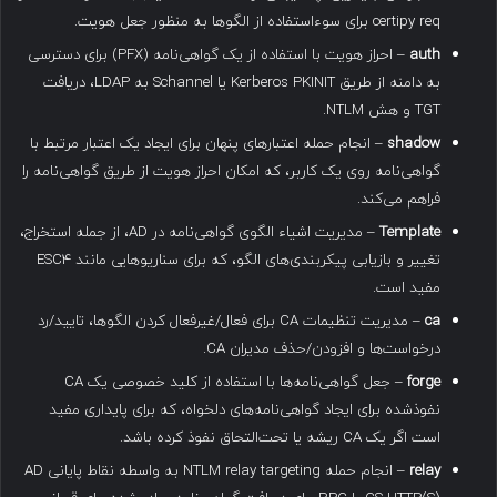
certipy req برای سوءاستفاده از الگوها به منظور جعل هویت.
auth
– احراز هویت با استفاده از یک گواهی‌نامه (PFX) برای دسترسی
به دامنه از طریق Kerberos PKINIT یا Schannel به LDAP، دریافت
TGT و هش NTLM.
shadow
– انجام حمله اعتبارهای پنهان برای ایجاد یک اعتبار مرتبط با
گواهی‌نامه روی یک کاربر، که امکان احراز هویت از طریق گواهی‌نامه را
فراهم می‌کند.
Template
– مدیریت اشیاء الگوی گواهی‌نامه در AD، از جمله استخراج،
تغییر و بازیابی پیکربندی‌های الگو، که برای سناریوهایی مانند ESC4
مفید است.
ca
– مدیریت تنظیمات CA برای فعال/غیرفعال کردن الگوها، تایید/رد
درخواست‌ها و افزودن/حذف مدیران CA.
forge
– جعل گواهی‌نامه‌ها با استفاده از کلید خصوصی یک CA
نفوذشده برای ایجاد گواهی‌نامه‌های دلخواه، که برای پایداری مفید
است اگر یک CA ریشه یا تحت‌التحاق نفوذ کرده باشد.
relay
– انجام حمله NTLM relay targeting به واسطه نقاط پایانی AD