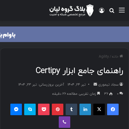
منو
ورود
جستجو برای
خانه
/
Agility
راهنمای جامع ابزار Certipy
سجاد تیموری
ا
تیر ۲۴, ۱۴۰۴
آخرین بروزرسانی: تیر ۲۳, ۱۴۰۴
ر
۰
36
زمان تقریبی مطالعه 26 دقیقه
س
فیسبوک
ایکس
لینکداین
تامبلر
پینتریست
پاکت
اسکایپ
مسنجر
ا
ل
وایبر
ب
ه