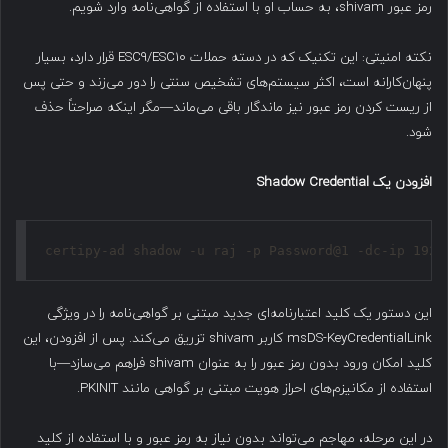
رمز عبور shivam، به حساب او با استفاده از گواهی‌نامه وارد شویم.
نکته امنیتی: این تکنیک که در دسته حملات ESC9/ESC10 قرار دارد، بسیار
پنهان‌کارانه است، اکثر سیستم‌های تشخیص سنتی را دور می‌زند و حتی پس
از ریست کردن رمز عبور نیز ماندگار باقی می‌ماند—مگر اینکه صراحتاً حذف
شود.
افزودن یک
Shadow Credential
certipy-ad shadow -u raj -p Password@1 -dc-ip 192.
این دستور یک کلید اعتبارنامه‌ای جدید مبتنی بر گواهی‌نامه را در ویژگی
msDS-KeyCredentialLink کاربر shivam تزریق می‌کند. پس از افزودن، این
کلید امکان ورود بدون رمز عبور را به عنوان shivam فراهم می‌سازد—با
استفاده از مکانیزم‌های احراز هویت مبتنی بر گواهی مانند PKINIT.
در این مرحله، مهاجم می‌تواند بدون نیاز به رمز عبور و با استفاده از کلید