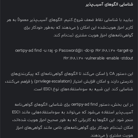
شناسایی الگوهای آسیب‌پذیر
بیایید با شناسایی نقاط ضعف شروع کنیم. الگوهای آسیب‌پذیر معمولاً به هر
کاربر احراز هویت‌شده این امکان را می‌دهند که به‌طور خودکار برای
گواهی‌نامه‌های احراز هویت مشتری ثبت‌نام کند.
certipy-ad find -u raj -p Password@1 -dc-ip 192.168.1.20 -target-ip
192.168.1.20 -vulnerable -enable -stdout
این دستور CA را اسکن می‌کند تا الگوهای گواهی‌نامه‌ای که پیکربندی‌های
نادرستی دارند و امکان افزایش امتیاز (privilege escalation) را فراهم می‌کنند،
شناسایی کند. این شبیه به سوءاستفاده‌های نوع ESC1 است.
در این بخش، دستور certipy-ad find برای شناسایی الگوهای گواهی‌نامه
آسیب‌پذیر استفاده می‌شود که می‌تواند به سوءاستفاده‌هایی مانند ESC1
منجر شود. این الگوها به کاربرانی که به طور صحیح احراز هویت شده‌اند،
امکان ثبت‌نام خودکار برای گواهی‌نامه‌های خاص مانند گواهی‌های احراز
هویت مشتری را می‌دهند.