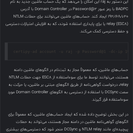
این دستور به raj این امکان را می‌دهد که یک حساب ماشین جدید به نام
BADPC با رمز عبور Password@2 در Domain Controller با آدرس
۱۹۲٫۱۶۸٫۱٫۲۰ ایجاد کند. حساب‌های ماشین می‌توانند برای حملات NTLM
relay (ESC8) یا برای پایداری استفاده شوند، که به افزایش امتیازات دسترسی
و حفظ دسترسی کمک می‌کند.
certipy-ad account -u raj -p Password@1 -dc-ip 192
حساب‌های ماشین، که معمولاً مجاز به ثبت‌نام در الگوهای ماشین دامنه
هستند، می‌توانند توسط ما برای سوءاستفاده از ESC8 جهت حملات NTLM
relay، درخواست گواهی‌نامه از طریق الگوهای مبتنی بر ماشین، یا حرکت به
سمت DCSync با استفاده از دسترسی به الگوهای Domain Controller مورد
سوءاستفاده قرار گیرند.
در این بخش توضیح داده شده که ایجاد حساب‌های ماشین، که معمولاً برای
الگوهای گواهی‌نامه ماشین در دامنه مجاز هستند، می‌تواند به حملات
پیچیده‌ای مانند NTLM relay و DCSync منجر شود که دسترسی‌های بیشتری