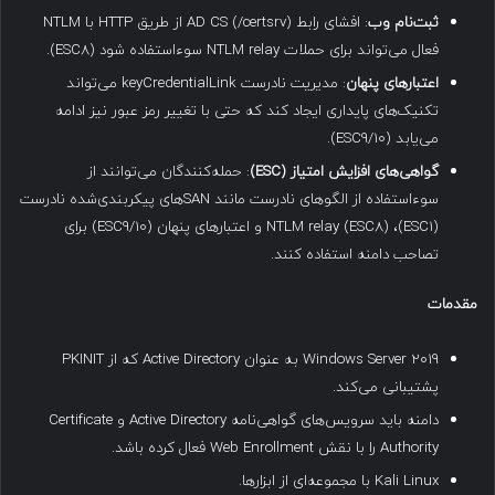
ثبت‌نام وب
: افشای رابط AD CS (/certsrv) از طریق HTTP با NTLM
فعال می‌تواند برای حملات NTLM relay سوءاستفاده شود (ESC8).
اعتبارهای پنهان
: مدیریت نادرست keyCredentialLink می‌تواند
تکنیک‌های پایداری ایجاد کند که حتی با تغییر رمز عبور نیز ادامه
می‌یابد (ESC9/10).
گواهی‌های افزایش امتیاز
(ESC)
: حمله‌کنندگان می‌توانند از
سوءاستفاده از الگوهای نادرست مانند SAN‌های پیکربندی‌شده نادرست
(ESC1)، NTLM relay (ESC8) و اعتبارهای پنهان (ESC9/10) برای
تصاحب دامنه استفاده کنند.
مقدمات
Windows Server 2019 به عنوان Active Directory که از PKINIT
پشتیبانی می‌کند.
دامنه باید سرویس‌های گواهی‌نامه Active Directory و Certificate
Authority را با نقش Web Enrollment فعال کرده باشد.
Kali Linux با مجموعه‌ای از ابزارها.