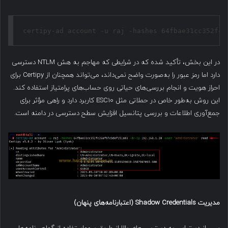
certipy-ad account -u raj -hashes 64fbae31cc352fc2
در این بخش، تأکید شده که در شرایطی که مهاجم به هش NTLM دسترسی
دارد اما رمز عبور را به‌صورت واضح نمی‌داند، می‌تواند همچنان از Certipy برای
احراز هویت و انجام بررسی‌های حیاتی روی حساب‌های پرامتیاز استفاده کند.
این روش به‌طور خاص در حملاتی مثل ESC10 کاربرد دارد و راهی مؤثر برای
جمع‌آوری اطلاعات و بررسی پتانسیل افزایش سطح دسترسی در دامنه است.
مدیریت
Shadow Credentials (
اعتبارنامه‌های پنهان
)