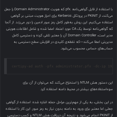
با استفاده از فایل گواهی‌نامه .pfx که هویت Domain Administrator را جعل
می‌کند، از PKINIT در پروتکل Kerberos برای احراز هویت مبتنی بر گواهی
استفاده می‌کنیم. این روش به‌طور کامل رمز عبور ادمین را دور می‌زند. از آنجا
که گواهی‌نامه توسط یک CA مورد اعتماد امضا شده و شامل اطلاعات هویتی
مدیر است، Domain Controller آن را معتبر تلقی کرده و دسترسی کامل
مدیریتی اعطا می‌کند—که نقطه‌ی کلیدی در افزایش سطح دسترسی به
حساب‌های حساس محسوب می‌شود.
certipy-ad auth -pfx administrator.pfx -dc-ip 192.
این دستور هش NTLM را استخراج می‌کند که می‌توان از آن برای
سوءاستفاده‌های بیشتر در محیط دامنه استفاده کرد.
در این بخش، به یکی از مهم‌ترین مراحل حمله اشاره شده: استفاده از گواهی
جعلی اما معتبر برای ورود به دامنه بدون نیاز به رمز عبور. این کار با استفاده
از PKINIT انجام می‌شود و نتیجه آن دریافت هش NTLM و کسب دسترسی