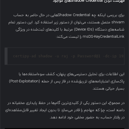
فهرست کردن
Shadow Credential
های موجود
برای بررسی اینکه چه Shadow Credentialهایی در حال حاضر به حساب
shivam متصل هستند، می‌توان از دستور زیر استفاده کرد. این دستور تمام
شناسه‌های دستگاه (Device IDs) مرتبط با کلیدهای ثبت‌شده در ویژگی
msDS-KeyCredentialLink را لیست می‌کند:
certipy-ad shadow -u raj -p Password@1 -dc-ip 192.
این اطلاعات برای تحلیل دسترسی‌های پنهان، کشف سوءاستفاده‌ها یا
پاک‌سازی اعتبارنامه‌های تزریق‌شده در فاز پس از حمله (Post-Exploitation)
بسیار حیاتی هستند.
در مجموع، این دستور یکی از کلیدی‌ترین گام‌ها در حفظ پایداری مخفیانه در
دامنه است، چرا که مهاجم را قادر می‌سازد تا بدون ایجاد تغییر قابل‌مشاهده‌ای
در رفتار حساب، به حضور مخفی خود ادامه دهد.