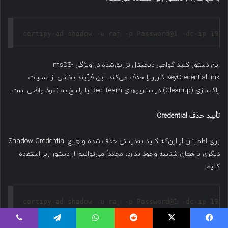
certipy-ad shadow -u raj -p Password@1 -dc-ip 192.
این دستور کلید گواهی دیجیتال تزریق‌شده در ویژگی msDS-
KeyCredentialLink کاربر را حذف می‌کند. این فرآیند بخشی از عملیات
پاک‌سازی (Cleanup) در سناریوهای Red Team یا پاسخ به نفوذ واقعی است.
تأیید حذف
Credential
برای اطمینان از این‌که کلید به‌درستی حذف شده و هیچ Shadow Credential
دیگری با همان شناسه وجود ندارد، مجدداً می‌توانیم از دستور زیر استفاده
کنیم:
certipy-ad shadow -u raj -p Password@1 -dc-ip 192.