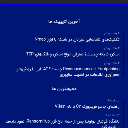
آخرین تایپیک ها
2 هفته پیش
تکنیک‌های شناسایی میزبان در شبکه با ابزار Nmap
2 هفته پیش
اسکن شبکه چیست؟ معرفی انواع اسکن و فلگ‌های TCP
2 هفته پیش
Footprinting و Reconnaissance چیست؟ آشنایی با روش‌های
جمع‌آوری اطلاعات در امنیت سایبری
محبوبترین ها
تیر ۶, ۱۴۰۵
راهنمای جامع فریم‌ورک C2 با نام Villain
آذر ۱۳, ۱۴۰۳
باشگاه فوتبال بولونیا پس از حمله باج‌افزار RansomHub، نفوذ داده‌ها
را تایید کرد.