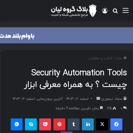
منو
ورود
جستجو برای
خانه
/
کتاب و مقالات
Security Automation Tools
چیست ؟ به همراه معرفی ابزار
سجاد تیموری
ا
اسفند ۱۶, ۱۴۰۳
آخرین بروزرسانی: اسفند ۱۶, ۱۴۰۳
ر
۰
35
زمان تقریبی مطالعه 9 دقیقه
س
فیسبوک
ایکس
لینکداین
تامبلر
پینتریست
پاکت
اسکایپ
مسنجر
ا
ل
وایبر