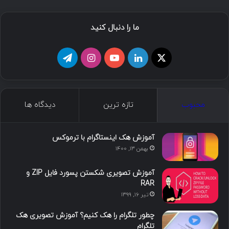
ما را دنبال کنید
ا
ل
ی
ا
ت
ی
ی
و
ی
ل
ک
ن
ت
ن
گ
محبوب
تازه ترین
دیدگاه ها
س
ک
ی
س
ر
د
و
ت
ا
آموزش هک اینستاگرام با ترموکس
بهمن ۱۳, ۱۴۰۰
ا
ب
ا
م
آموزش تصویری شکستن پسورد فایل ZIP و
ی
گ
RAR
تیر ۱۶, ۱۳۹۹
ن
ر
چطور تلگرام را هک کنیم؟ آموزش تصویری هک
ا
تلگرام