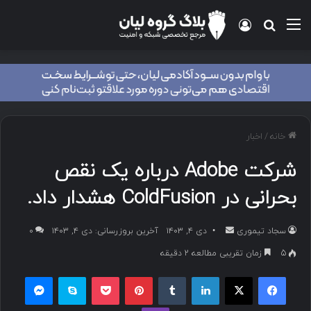
منو
ورود
جستجو برای
خانه
/
اخبار
شرکت Adobe درباره یک نقص
بحرانی در ColdFusion هشدار داد.
سجاد تیموری
ا
دی ۴, ۱۴۰۳
آخرین بروزرسانی: دی ۴, ۱۴۰۳
۰
ر
5
زمان تقریبی مطالعه 2 دقیقه
س
فیسبوک
ایکس
لینکداین
تامبلر
پینتریست
پاکت
اسکایپ
مسنجر
ا
ل
وایبر