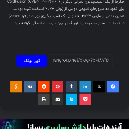
هکرها از یک آسیب‌پذیری بحرانی دیگر در ColdFusion (CVE-2023-26360)
برای نفوذ به سرورهای قدیمی دولتی از ژوئن ۲۰۲۳ استفاده کرده بودند.
همین نقص از مارس ۲۰۲۳ به‌عنوان یک آسیب‌پذیری روز صفر (zero-day)
در «حملات بسیار محدود» به‌طور فعال مورد سوءاستفاده قرار گرفته بود.
کپی لینک
فیسبوک
ایکس
لینکداین
تامبلر
پینتریست
Reddit
VKontakte
Odnoklassniki
پاکت
اسکایپ
اشتراک گذاری با ایمیل
چاپ