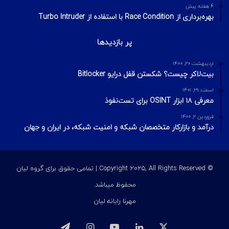
4 هفته پیش
بهره‌برداری از Race Condition با استفاده از Turbo Intruder
پر بازدیدها
اردیبهشت ۲۰, ۱۴۰۰
بیت‌لاکر چیست؟ شکستن قفل درایو Bitlocker
اسفند ۲۹, ۱۴۰۱
معرفی ۱۸ ابزار OSINT برای تست‌نفوذ
فروردین ۲, ۱۴۰۰
درآمد و بازارکار متخصصان شبکه و امنیت شبکه، در ایران و جهان
© Copyright 2025, All Rights Reserved | تمامی حقوق برای گروه لیان
محفوظ میباشد.
مهرنا رایانه لیان
ایکس
لینکداین
یوتیوب
اینستاگرام
تلگرام