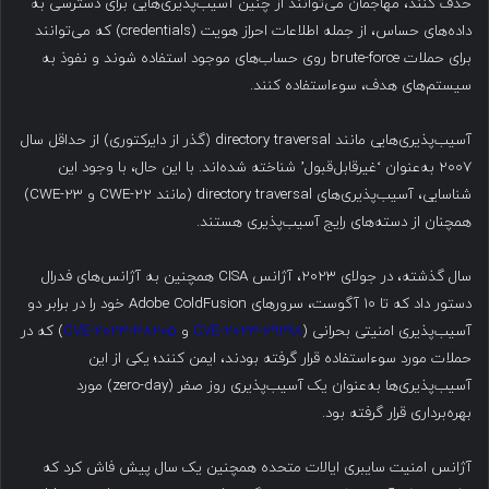
حذف کنند، مهاجمان می‌توانند از چنین آسیب‌پذیری‌هایی برای دسترسی به
داده‌های حساس، از جمله اطلاعات احراز هویت (credentials) که می‌توانند
برای حملات brute-force روی حساب‌های موجود استفاده شوند و نفوذ به
سیستم‌های هدف، سوءاستفاده کنند.
آسیب‌پذیری‌هایی مانند directory traversal (گذر از دایرکتوری) از حداقل سال
۲۰۰۷ به‌عنوان ‘غیرقابل‌قبول’ شناخته شده‌اند. با این حال، با وجود این
شناسایی، آسیب‌پذیری‌های directory traversal (مانند CWE-22 و CWE-23)
همچنان از دسته‌های رایج آسیب‌پذیری هستند.
سال گذشته، در جولای ۲۰۲۳، آژانس CISA همچنین به آژانس‌های فدرال
دستور داد که تا ۱۰ آگوست، سرورهای Adobe ColdFusion خود را در برابر دو
آسیب‌پذیری امنیتی بحرانی (
CVE-2023-29298
و
CVE-2023-38205
) که در
حملات مورد سوءاستفاده قرار گرفته بودند، ایمن کنند؛ یکی از این
آسیب‌پذیری‌ها به‌عنوان یک آسیب‌پذیری روز صفر (zero-day) مورد
بهره‌برداری قرار گرفته بود.
آژانس امنیت سایبری ایالات متحده همچنین یک سال پیش فاش کرد که