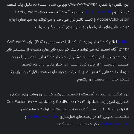
این نقص (با شماره CVE-2024-53961 ردیابی شده است) به دلیل یک ضعف
در مکانیزم
path traversal
به وجود آمده که نسخه‌های ۲۰۲۳ و ۲۰۲۱
Adobe ColdFusion را تحت تأثیر قرار می‌دهد و می‌تواند به مهاجمان اجازه
دهد تا فایل‌های دلخواه را روی سرورهای آسیب‌پذیر بخوانند.
Adobe
اعلام کرد که از وجود یک کد اثبات مفهومی (PoC) برای CVE-2024-
53961 آگاه است، که می‌تواند باعث خواندن فایل‌های دلخواه از سیستم فایل
شود. همچنین، این شرکت به مشتریان هشدار داد که این نقص را با درجه
اهمیت ‘اولویت ۱’ ارزیابی کرده است، زیرا خطر بالایی دارد که توسط
سوءاستفاده‌هایی که در فضای اینترنت وجود دارند، هدف قرار گیرد؛ برای یک
نسخه خاص از محصول و پلتفرم.
این شرکت به مدیران (سیستم) توصیه می‌کند که به‌روزرسانی‌های امنیتی
اضطراری امروز (ColdFusion 2021 Update 18 و ColdFusion 2023 Update
12) را در اسرع وقت نصب کنند، «به عنوان مثال، ظرف ۷۲ ساعت»، و
تنظیمات امنیتی که در راهنماهای قفل‌سازی
ColdFusion 2023
و
ColdFusion 2021
ذکر شده است، اعمال کنند.