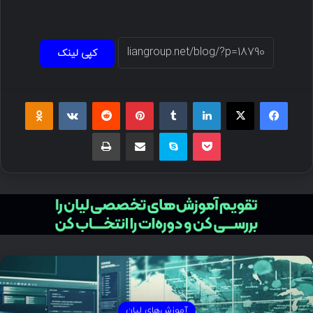
کپی لینک
فیسبوک
ایکس
لینکداین
تامبلر
پینتریست
Reddit
VKontakte
Odnoklassniki
پاکت
اسکایپ
اشتراک گذاری با ایمیل
چاپ
آموزش‌های لیان