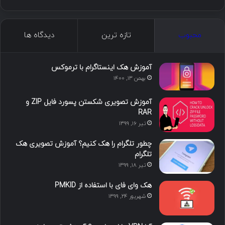
ی
ی
و
ی
ل
ک
ن
ت
ن
گ
محبوب
تازه ترین
دیدگاه ها
س
ک
ی
س
ر
د
و
ت
ا
آموزش هک اینستاگرام با ترموکس
بهمن ۱۳, ۱۴۰۰
ا
ب
ا
م
آموزش تصویری شکستن پسورد فایل ZIP و
ی
گ
RAR
تیر ۱۶, ۱۳۹۹
ن
ر
چطور تلگرام را هک کنیم؟ آموزش تصویری هک
ا
تلگرام
تیر ۱۸, ۱۳۹۹
م
هک وای فای با استفاده از PMKID
شهریور ۲۴, ۱۳۹۹