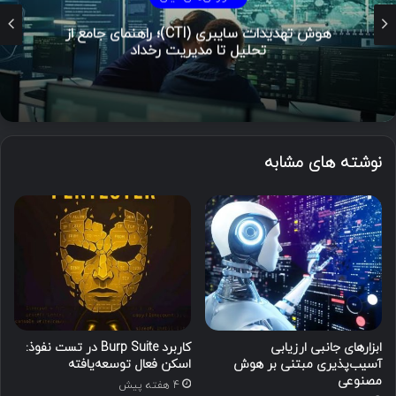
هوش تهدیدات سایبری (CTI)؛ راهنمای جامع از
تحلیل تا مدیریت رخداد
نوشته های مشابه
ابزارهای جانبی ارزیابی
کاربرد Burp Suite در تست نفوذ:
آسیب‌پذیری مبتنی بر هوش
اسکن فعال توسعه‌یافته
مصنوعی
4 هفته پیش