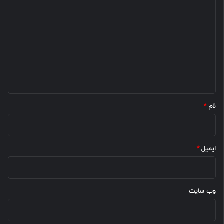
ی
د
گ
ا
ه
*
نام
*
ایمیل
*
وب‌ سایت