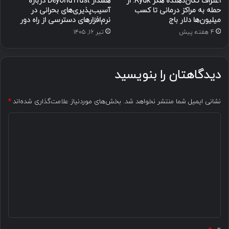
اعتراف تکان‌دهنده هکر Ryuk: از
هشدار BeyondTrust درباره
حمله به مراکز درمانی تا کسب
آسیب‌پذیری‌های بحرانی در
میلیون‌ها دلار باج
نرم‌افزارهای دسترسی از راه دور
4 هفته پیش
تیر ۱۶, ۱۴۰۵
دیدگاهتان را بنویسید
نشانی ایمیل شما منتشر نخواهد شد.
بخش‌های موردنیاز علامت‌گذاری شده‌اند
*
د
ی
د
گ
ا
ه
*