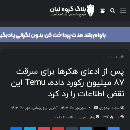
منو
ورود
جستجو برای
خانه
/
اخبار
پس از ادعای هکرها برای سرقت
۸۷ میلیون رکورد داده، Temu این
نقض اطلاعات را رد کرد
سجاد تیموری
ا
شهریور ۲۸, ۱۴۰۳
آخرین بروزرسانی: مهر ۲۰, ۱۴۰۳
ر
۰
254
زمان تقریبی مطالعه 2 دقیقه
س
فیسبوک
ایکس
لینکداین
تامبلر
پینتریست
پاکت
اسکایپ
مسنجر
ا