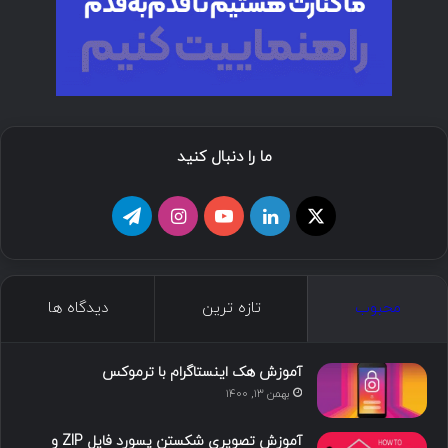
ما را دنبال کنید
ا
ل
ی
ا
ت
ی
ی
و
ی
ل
ک
ن
ت
ن
گ
محبوب
تازه ترین
دیدگاه ها
س
ک
ی
س
ر
د
و
ت
ا
آموزش هک اینستاگرام با ترموکس
بهمن ۱۳, ۱۴۰۰
ا
ب
ا
م
آموزش تصویری شکستن پسورد فایل ZIP و