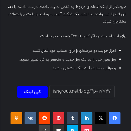
صرف‌نظر از اینکه ادعاهای مربوط به نقض امنیت داده‌ها درست باشند یا نه،
این ادعاها می‌توانند به اعتبار یک شرکت آسیب برسانند و باعث بی‌اعتمادی
مشتریان شوند.
برای احتیاط بیشتر، اگر کاربر Temu هستید، بهتر است:
احراز هویت دو مرحله‌ای را برای حساب خود فعال کنید.
رمز عبور خود را به یک رمز جدید و منحصر به فرد تغییر دهید.
و مراقب حملات فیشینگ احتمالی باشید.
کپی لینک
فیسبوک
ایکس
لینکداین
تامبلر
پینتریست
Reddit
VKontakte
Odnoklassniki
پاکت
اسکایپ
اشتراک گذاری با ایمیل
چاپ