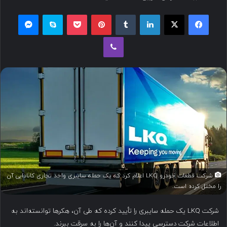
س
فیسبوک
ایکس
لینکداین
تامبلر
پینتریست
پاکت
اسکایپ
مسنجر
ا
ل
وایبر
ب
ه
ا
ی
م
ی
ل
شرکت قطعات خودرو LKQ اعلام کرد که یک حمله سایبری واحد تجاری کانادایی آن
را مختل کرده است.
شرکت LKQ یک حمله سایبری را تأیید کرده که طی آن، هکرها توانسته‌اند به
اطلاعات شرکت دسترسی پیدا کنند و آن‌ها را به سرقت ببرند.