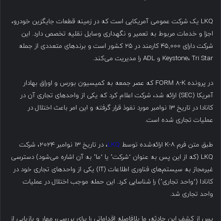
LKQ یک شرکت عمومی آمریکایی است که در زمینه قطعات جایگزین خودرو،
اجزا و خدمات مربوط به تعمیر و نگهداری وسایل نقلیه تخصص دارد. این
شرکت دارای ۴۵,۰۰۰ کارمند در ۲۵ کشور است و برندهای متعددی از جمله
Keystone، Tri Star و ADL را مدیریت می‌کند.
در پرونده FORM 8-K که عصر جمعه به کمیسیون بورس و اوراق بهادار
آمریکا (SEC) ارائه شد، شرکت اعلام کرد که یکی از واحدهای تجاری آن در
کانادا در تاریخ ۱۳ نوامبر مورد نفوذ قرار گرفته و این امر باعث اختلال در
عملیات تجاری شده است.
طبق متن فرم ۸-K ارائه‌شده توسط
LKQ
، در تاریخ ۱۳ نوامبر ۲۰۲۴، شرکت
LKQ (که از این پس به عنوان ‘شرکت’ یا ‘ما’ به آن اشاره می‌شود) دسترسی
غیرمجاز به سیستم‌های فناوری اطلاعات (IT) یکی از واحدهای تجاری خود در
کانادا (‘واحد تجاری’) را شناسایی کرد. این حمله موجب اختلال در عملیات
واحد تجاری شد.
پس از کشف این حادثه، ما بلافاصله اقداماتی را برای بررسی، مهار و بازیابی از