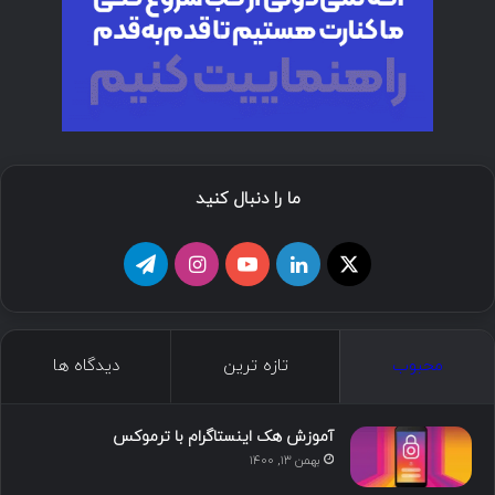
ما را دنبال کنید
ا
ل
ی
ا
ت
ی
ی
و
ی
ل
ک
ن
ت
ن
گ
محبوب
تازه ترین
دیدگاه ها
س
ک
ی
س
ر
د
و
ت
ا
آموزش هک اینستاگرام با ترموکس
بهمن ۱۳, ۱۴۰۰
ا
ب
ا
م