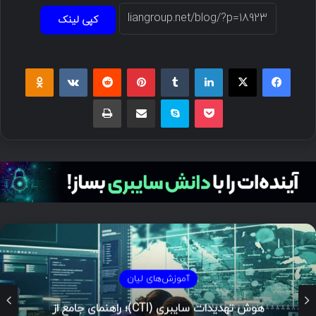
کپی لینک
فیسبوک
ایکس
لینکداین
تامبلر
پینتریست
Reddit
VKontakte
Odnoklassniki
پاکت
اسکایپ
اشتراک گذاری با ایمیل
چاپ
آموزش‌های لیان
هوش تهدیدات سایبری (CTI)؛ راهنمای جامع از