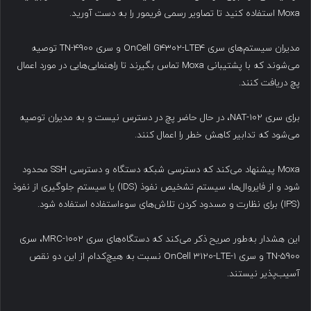
Moxa استفاده کنید تا تصاویر رسمی فریمور را به دست آورید.
مدیران سیستم‌های سری OnCell G4302-LTE4 و سری TN-4900 توصیه
می‌شوند که با پشتیبانی Moxa تماس بگیرند تا راهنمایی‌هایی در مورد اعمال
پچ دریافت کنند.
برای سری NAT-102، در حال حاضر پچ در دسترس نیست و به مدیران توصیه
می‌شود که تدابیر کاهش خطر را اعمال کنند.
Moxa پیشنهاد می‌کند که دسترسی شبکه دستگاه و دسترسی SSH محدود
شود و از فایروال‌ها، سیستم تشخیص نفوذ (IDS) یا سیستم جلوگیری از نفوذ
(IPS) برای نظارت و مسدود کردن تلاش‌های سوءاستفاده استفاده شود.
این هشدار به‌طور صریح ذکر می‌کند که دستگاه‌های سری MRC-1002، سری
TN-5900 و سری OnCell 3120-LTE-1 نسبت به هیچ‌کدام از این دو نقص
آسیب‌پذیر نیستند.