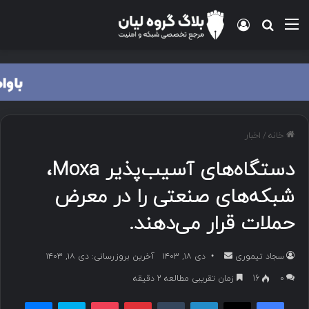
منو
ورود
جستجو برای
خانه
/
اخبار
دستگاه‌های آسیب‌پذیر Moxa،
شبکه‌های صنعتی را در معرض
حملات قرار می‌دهند.
سجاد تیموری
ا
دی ۱۸, ۱۴۰۳
آخرین بروزرسانی: دی ۱۸, ۱۴۰۳
ر
۰
16
زمان تقریبی مطالعه 2 دقیقه
س
فیسبوک
ایکس
لینکداین
تامبلر
پینتریست
پاکت
اسکایپ
مسنجر
ا