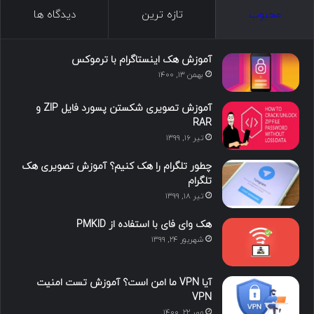
ک
ن
ت
ن
گ
محبوب
تازه ترین
دیدگاه ها
س
ک
ی
س
ر
د
و
ت
ا
آموزش هک اینستاگرام با ترموکس
بهمن ۱۳, ۱۴۰۰
ا
ب
ا
م
آموزش تصویری شکستن پسورد فایل ZIP و
ی
گ
RAR
تیر ۱۶, ۱۳۹۹
ن
ر
چطور تلگرام را هک کنیم؟ آموزش تصویری هک
ا
تلگرام
تیر ۱۸, ۱۳۹۹
م
هک وای فای با استفاده از PMKID
شهریور ۲۴, ۱۳۹۹
آیا VPN ما امن است؟ آموزش تست امنیت
VPN
مهر ۲۲, ۱۴۰۰