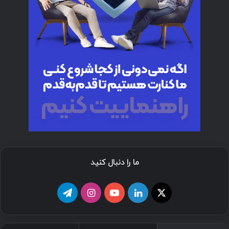
ما را دنبال کنید
ا
ل
ی
ا
ت
ی
ی
و
ی
ل