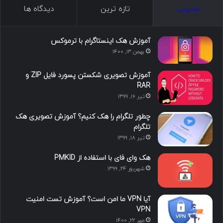
ک
ن
ت
ن
گ
محبوب
تازه ترین
دیدگاه ها
س
ک
ی
س
ر
د
و
ت
ا
آموزش هک اینستاگرام با ترموکس
بهمن ۱۳, ۱۴۰۰
ا
ب
ا
م
آموزش تصویری شکستن پسورد فایل ZIP و
ی
گ
RAR
تیر ۱۶, ۱۳۹۹
ن
ر
چطور تلگرام را هک کنیم؟ آموزش تصویری هک
ا
تلگرام
تیر ۱۸, ۱۳۹۹
م
هک وای فای با استفاده از PMKID
شهریور ۲۴, ۱۳۹۹
آیا VPN ما امن است؟ آموزش تست امنیت
VPN
مهر ۲۲, ۱۴۰۰