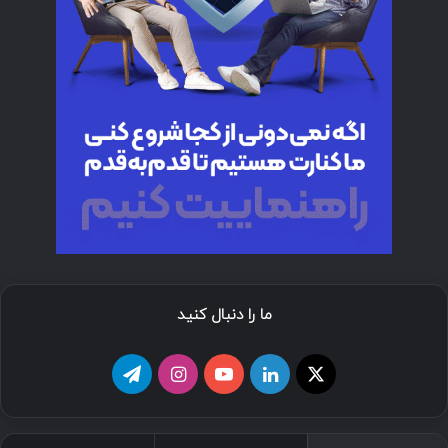
ما را دنبال کنید
ا
ل
ی
ا
ت
ی
ی
و
ی
ل