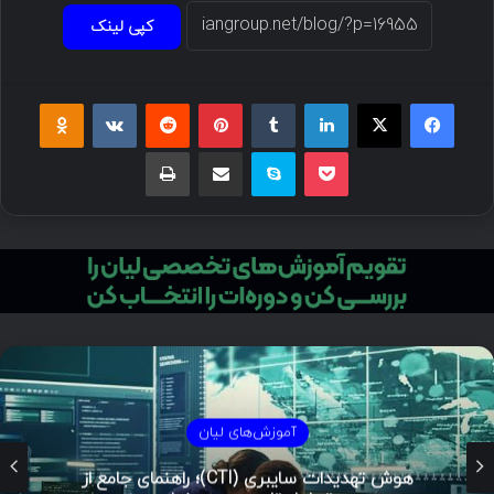
کپی لینک
فیسبوک
ایکس
لینکداین
تامبلر
پینتریست
Reddit
VKontakte
Odnoklassniki
پاکت
اسکایپ
اشتراک گذاری با ایمیل
چاپ
آموزش‌های لیان
هوش تهدیدات سایبری (CTI)؛ راهنمای جامع از