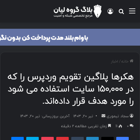
منو
ورود
جستجو برای
خانه
/
اخبار
هکرها پلاگین تقویم وردپرس را که
در ۱۵۰,۰۰۰ سایت استفاده می شود
را مورد هدف قرار داده‌اند.
سجاد تیموری
ا
تیر ۲۰, ۱۴۰۳
آخرین بروزرسانی: تیر ۲۰, ۱۴۰۳
ر
۰
11
زمان تقریبی مطالعه 2 دقیقه
س
فیسبوک
ایکس
لینکداین
تامبلر
پینتریست
پاکت
اسکایپ
مسنجر
ا