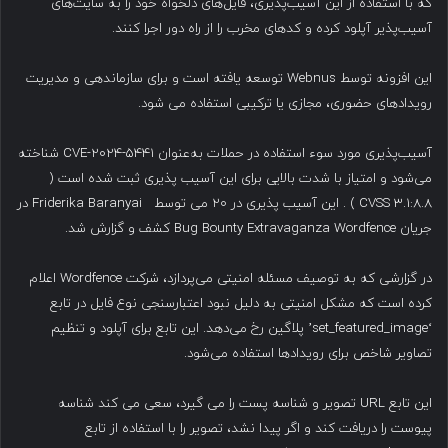
که با استفاده از این آسیب‌پذیری، فایل‌های دلخواه خود را به سایت‌های
آسیب‌پذیر آپلود کرده و کدهای مخرب را از راه دور اجرا کنند.
این افزونه توسط Webnus توسعه یافته است و برای سازماندهی و مدیریت
رویدادهای حضوری، مجازی یا ترکیبی استفاده می شود.
آسیب‌پذیری مورد سوء استفاده در حملات به‌عنوان CVE-2024-5441 شناخته
می‌شود و امتیاز با شدت بالایی برای این آسیب پذیری ثبت شده است (
CVSS 3.1:8.8 ) . این آسیب پذیری در ۲۰ می توسط Friderika Baranyai در
جریان Bug Bounty Extravaganza Wordfence کشف و گزارش شد.
در گزارشی که به توصیف مسئله امنیتی می‌پردازد، شرکت Wordfence اعلام
کرده است که مشکل امنیتی به دلیل نبود اعتبارسنجی نوع فایل در تابع
‘set_featured_image’ پلاگین رخ می‌دهد. این تابع برای آپلود و تنظیم
تصاویر شاخص برای رویدادها استفاده می‌شود.
این تابع URL تصویر و شناسه پست را می گیرد، سعی می کند شناسه
پیوست را دریافت کند و اگر پیدا نشد، تصویر را با استفاده از تابع