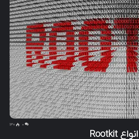
130
۰
Rootk