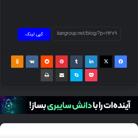
کپی لینک
فیسبوک
ایکس
لینکداین
تامبلر
پینتریست
Reddit
VKontakte
Odnoklassniki
پاکت
اسکایپ
اشتراک گذاری با ایمیل
چاپ