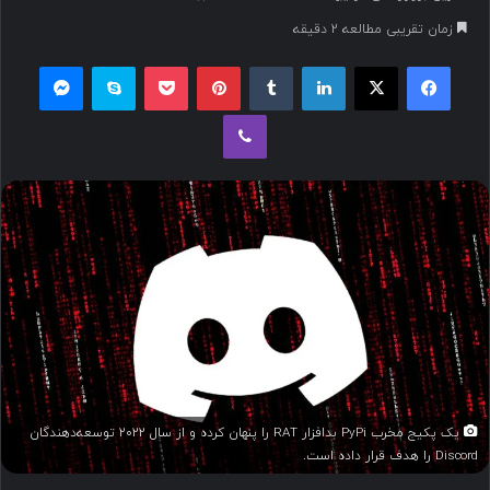
س
زمان تقریبی مطالعه 2 دقیقه
ا
ل
فیسبوک
ایکس
لینکداین
تامبلر
پینتریست
پاکت
اسکایپ
مسنجر
ب
وایبر
ه
ا
ی
م
ی
ل
یک پکیج مخرب PyPi بدافزار RAT را پنهان کرده و از سال ۲۰۲۲ توسعه‌دهندگان
Discord را هدف قرار داده است.