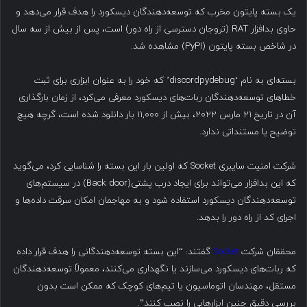
یک بسته پایتون مخرب که توسعه‌دهندگان دیسکورد را هدف قرار می‌دهد و
حاوی بدافزار RAT (تروجان دسترسی از راه دور) است، پس از بیش از سه سال
در شاخص بسته پایتون (PyPI) مشاهده شد.
بسته‌ای به نام ‘discordpydebug’ که خود را به عنوان ابزاری برای ثبت
خطاهای توسعه‌دهندگان ربات‌های دیسکورد معرفی می‌کرد، از زمان بارگذاری
آن در تاریخ ۲۱ مارس ۲۰۲۲، بیش از ۱۱,۰۰۰ بار دانلود شده است، گرچه هیچ
توضیح یا مستنداتی ندارد.
شرکت امنیت سایبری Socket که اولین بار این بسته را شناسایی کرد، می‌گوید
که این بدافزار می‌تواند برای ایجاد درب پشتی(Back door) در سیستم‌های
توسعه‌دهندگان دیسکورد استفاده شود و به مهاجمان امکان سرقت داده‌ها و
اجرای کد از راه دور را بدهد.
محققان شرکت
Socket
گفتند: “این بسته توسعه‌دهندگانی را هدف قرار داده
که ربات‌های دیسکورد می‌سازند یا نگهداری می‌کنند، معمولاً توسعه‌دهندگان
مستقل، مهندسان اتوماسیون یا تیم‌های کوچک که ممکن است بدون
بررسی دقیق چنین ابزارهایی را نصب کنند”.