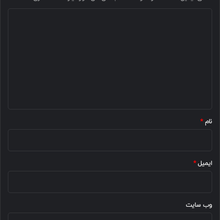
د
ی
د
گ
ا
ه
*
نام
*
ایمیل
*
وب‌ سایت