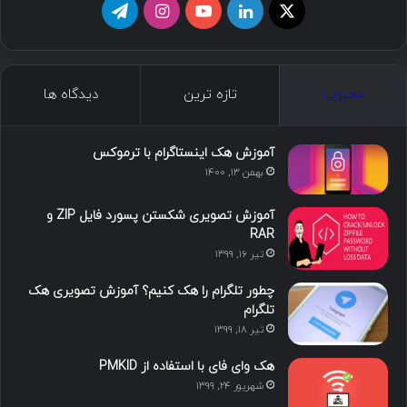
ا
ل
ی
ا
ت
ی
ی
و
ی
ل
ک
ن
ت
ن
گ
محبوب
تازه ترین
دیدگاه ها
س
ک
ی
س
ر
د
و
ت
ا
آموزش هک اینستاگرام با ترموکس
بهمن ۱۳, ۱۴۰۰
ا
ب
ا
م
آموزش تصویری شکستن پسورد فایل ZIP و
ی
گ
RAR
تیر ۱۶, ۱۳۹۹
ن
ر
چطور تلگرام را هک کنیم؟ آموزش تصویری هک
ا
تلگرام
تیر ۱۸, ۱۳۹۹
م
هک وای فای با استفاده از PMKID
شهریور ۲۴, ۱۳۹۹