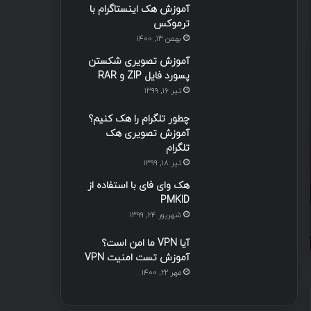
آموزش هک اینستاگرام با
ترموکس
بهمن ۱۳, ۱۴۰۰
آموزش‌های لیان
آموزش تصویری شکستن
پسورد فایل ZIP و RAR
2 هفته پیش
تیر ۱۶, ۱۳۹۹
هوش ت
چطور تلگرام را هک کنیم؟
مدیریت رخ
آموزش تصویری هک
تلگرام
تیر ۱۸, ۱۳۹۹
هک وای فای با استفاده از
PMKID
تیر ۱۳, ۱۴۰۵
تیر ۶, ۱۴۰۵
شهریور ۲۴, ۱۳۹۹
بهره‌برداری از Race Condition با استفاده از Turbo Intruder
تست نفوذ خودکار با هوش مصنوعی Claude AI
آیا VPN ما امن است؟
آموزش تست امنیت VPN
مهر ۲۲, ۱۴۰۰