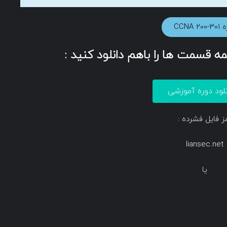
CCNA 20
همه قسمت ها را باهم دانلود کنید :
نلود دوره آموزشی
ز فایل فشرده :
liansec.net
یا