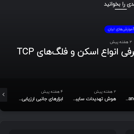
دی را بخوانید
موزش‌های لیان
2 هفته پیش
Footprinting و Reconnaissance چیست؟ آشنایی با
اطلاعات در امنیت سایبری
4 هفته پیش
4 هفته پیش
4 هفته پیش
هوش تهدیدات سایبری (CTI)؛ راهنمای جامع از تحلیل تا مدیریت رخداد
ابزارهای جانبی ارزیابی آسیب‌پذیری مبتنی بر هوش مصنوعی
کاربرد Burp Suite در تست نفوذ: اسکن فعال توسعه‌یافته