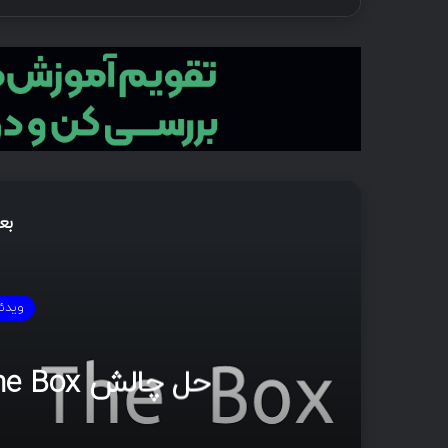
بع
ویدئ
حل چالش Hack the Box [مجموعه ویدئو]