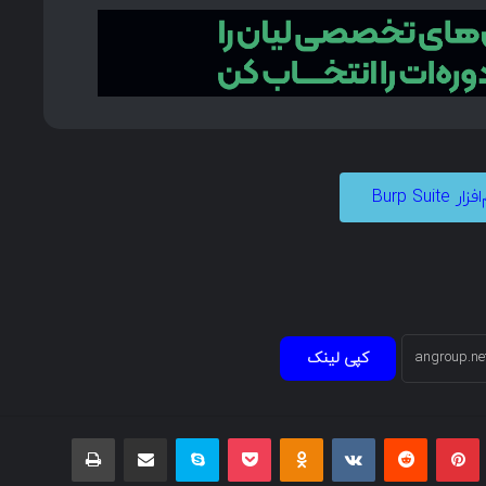
ار Burp Suite
کپی لینک