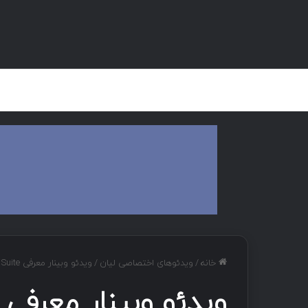
صفحه اصلی
هک و تست نفوذ
دان
خانه
/
ویدئوهای اختصاصی لیان
/
ویدئو وبینار معرفی Burp Suite
ویدئو وبینار معرفی Burp Suite