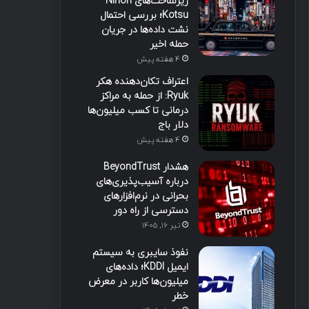
زیرساخت‌های Nihon
Kotsu؛ بررسی احتمال
نشت داده‌ها در جریان
حمله اخیر
4 هفته پیش
اعتراف تکان‌دهنده هکر
Ryuk: از حمله به مراکز
درمانی تا کسب میلیون‌ها
دلار باج
4 هفته پیش
هشدار BeyondTrust
درباره آسیب‌پذیری‌های
بحرانی در نرم‌افزارهای
دسترسی از راه دور
تیر ۱۶, ۱۴۰۵
نفوذ سایبری به سیستم
ایمیل KDDI؛ داده‌های
میلیون‌ها کاربر در معرض
خطر