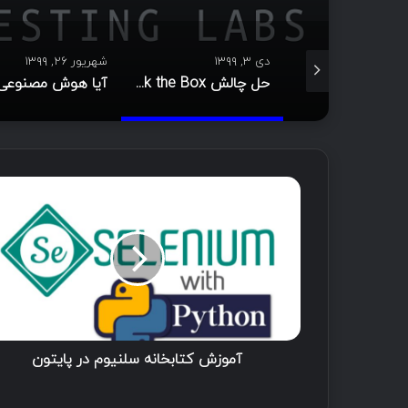
۱۳۹
دی ۳, ۱۳۹۹
شهریور ۲۶, ۱۳۹۹
ویژه برنامه سایبرتاک (بانوان موفق در حوزه IT)
حل چالش Hack the Box [مجموعه ویدئو]
آموزش کتابخانه سلنیوم در پایتون