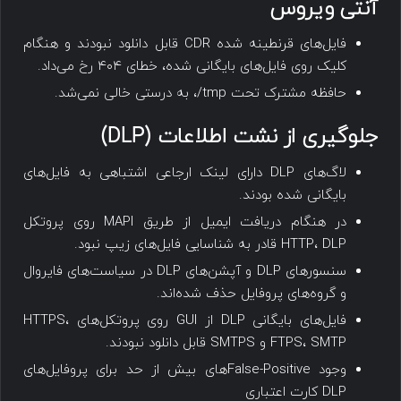
آنتی ویروس
فایل‌های قرنطینه شده CDR قابل دانلود نبودند و هنگام
کلیک روی فایل‌های بایگانی شده، خطای ۴۰۴ رخ می‌داد.
حافظه مشترک تحت tmp/، به درستی خالی نمی‌شد.
جلوگیری از نشت اطلاعات (DLP)
لاگ‌های DLP دارای لینک ارجاعی اشتباهی به فایل‌های
بایگانی شده بودند.
در هنگام دریافت ایمیل از طریق MAPI روی پروتکل
HTTP، DLP قادر به شناسایی فایل‌های زیپ نبود.
سنسور‌های DLP و آپشن‌های DLP در سیاست‌های فایروال
و گروه‌های پروفایل حذف شده‌اند.
فایل‌های بایگانی DLP از GUI روی پروتکل‌های HTTPS،
FTPS، SMTP و SMTPS قابل دانلود نبودند.
وجود False-Positiveهای بیش از حد برای پروفایل‌های
DLP کارت اعتباری