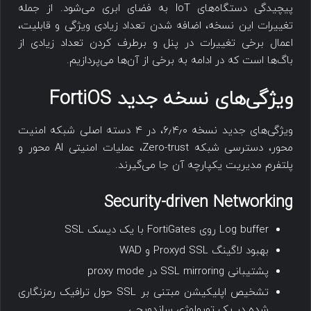
پیچیدگی دستگاه‌های IoT به فضای ابری می‌شود. از جمله
تغییرات این نسخه، اضافه شدن تعداد زیادی ویژگی و قابلیت،
اعمال برخی تغییرات در پنل و برطرف کردن تعداد زیادی از
باگ‌ها است که در ادامه به برخی از آن‌ها می‌پردازیم.
ویژگی‌های نسخه جدید FortiOS
ویژگی‌های جدید نسخه ۶٫۴٫۰، در ۴ دسته اصلی شبکه امنیت
محور، دسترسی شبکه Zero-trust، عملیات امنیتی Al محور و
پلتفرم مدیریت یکپارچه آن جا می‌گیرند.
Security-driven Networking
Log buffer روی FortiGates با یک دیسک SSL
بهبود لاگینگ Proxyd SSL و WAD
پشتیبانی SSL mirroring در proxy mode
تشخیص اپلیکیشن مبتنی بر SSL حول ترافیک رمزنگاری
شده در یک توپولوژی ساندویچی