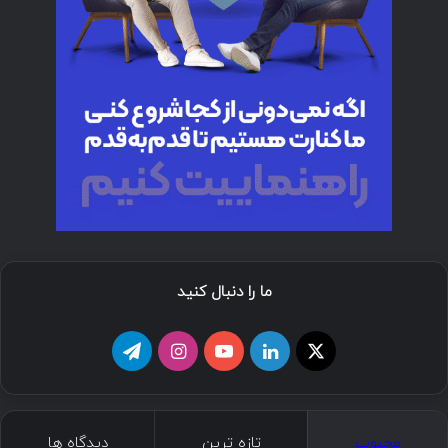
ما را دنبال کنید
ا
ل
ی
ا
ت
ی
ی
و
ی
ل
ک
ن
ت
ن
گ
محبوب
تازه ترین
دیدگاه ها