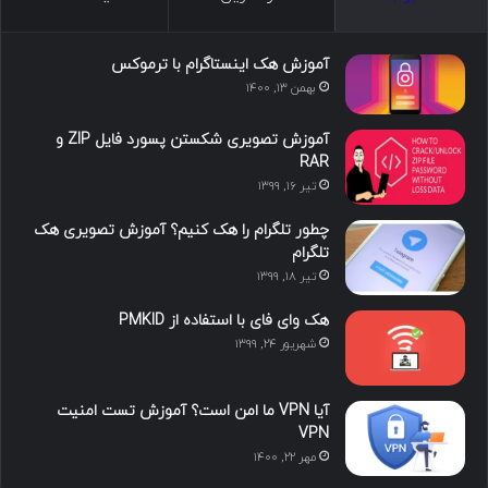
س
ک
ی
س
ر
د
و
ت
ا
آموزش هک اینستاگرام با ترموکس
بهمن ۱۳, ۱۴۰۰
ا
ب
ا
م
آموزش تصویری شکستن پسورد فایل ZIP و
ی
گ
RAR
تیر ۱۶, ۱۳۹۹
ن
ر
چطور تلگرام را هک کنیم؟ آموزش تصویری هک
ا
تلگرام
تیر ۱۸, ۱۳۹۹
م
هک وای فای با استفاده از PMKID
شهریور ۲۴, ۱۳۹۹
آیا VPN ما امن است؟ آموزش تست امنیت
VPN
مهر ۲۲, ۱۴۰۰