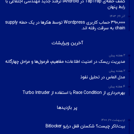
کشف حمله‌ی TapTrap در Android؛ ترفند جدید مهندسی اجتماعی با
رابط پنهان
آذر ۲۶, ۱۴۰۳
۳۹۰,۰۰۰ حساب کاربری Wordpress توسط هکرها در یک حمله supply
chain به سرقت رفته اند.
آخرین ویرایشات
2 هفته پیش
مدیریت ریسک در امنیت اطلاعات؛ مفاهیم، فرمول‌ها و مراحل چهارگانه
2 هفته پیش
مدل الماس در تحلیل نفوذ
4 هفته پیش
بهره‌برداری از Race Condition با استفاده از Turbo Intruder
پر بازدیدها
اردیبهشت ۲۰, ۱۴۰۰
بیت‌لاکر چیست؟ شکستن قفل درایو Bitlocker