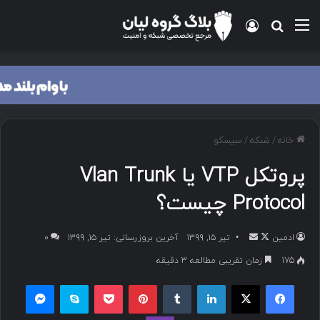
منو
ورود
جستجو برای
خانه
/
شبکه
/
سیسکو
پروتکل VTP یا Vlan Trunk
Protocol چیست؟
ادمین
د
ا
تیر ۱۵, ۱۳۹۹
آخرین بروزرسانی: تیر ۱۵, ۱۳۹۹
۰
ر
ر
175
زمان تقریبی مطالعه 3 دقیقه
ا
س
فیسبوک
ایکس
لینکداین
تامبلر
پینتریست
پاکت
اسکایپ
مسنجر
ی
ا
ک
ل
وایبر