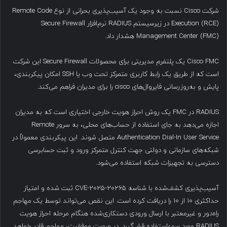
شرکت Cisco نسبت به وجود یک آسیب‌پذیری بحرانی از نوع Remote Code
Execution (RCE) در زیرسیستم RADIUS نرم‌افزار Secure Firewall
Management Center (FMC) هشدار داد.
Cisco FMC یک پلتفرم مدیریتی برای محصولات Secure Firewall این شرکت
است که از طریق یک رابط کاربری متمرکز تحت وب یا SSH امکان پیکربندی،
پایش و به‌روزرسانی فایروال‌های cisco را برای مدیران فراهم می‌کند.
RADIUS در FMC یک روش احراز هویت خارجی اختیاری است که به مدیران
اجازه می‌دهد به جای استفاده از حساب‌های محلی، به سرور Remote
Authentication Dial-In User Service متصل شوند. این پیکربندی معمولاً در
شبکه‌های سازمانی و دولتی جهت کنترل متمرکز ورود و ثبت حسابرسی
دسترسی به تجهیزات شبکه استفاده می‌شود.
آسیب‌پذیری کشف‌شده با شناسه CVE-2025-20265 ثبت شده و امتیاز
حداکثری ۱۰ از ۱۰ را دریافت کرده است. این نقص می‌تواند توسط یک مهاجم
راه‌دور و غیرمعتبر با ارسال ورودی دستکاری‌شده هنگام مرحله احراز هویت
RADIUS مورد سوءاستفاده قرار گیرد. در صورت موفقیت، مهاجم قادر خواهد