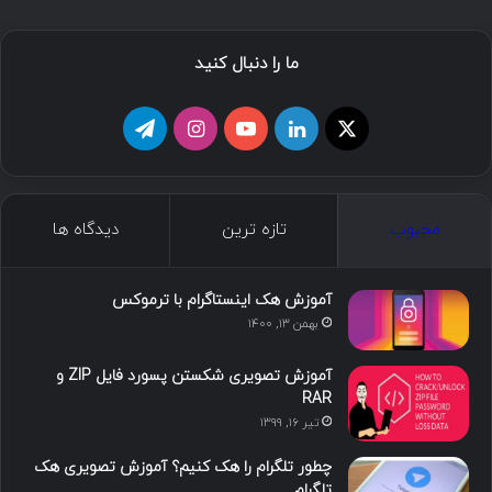
ما را دنبال کنید
ا
ل
ی
ا
ت
ی
ی
و
ی
ل
ک
ن
ت
ن
گ
محبوب
تازه ترین
دیدگاه ها
س
ک
ی
س
ر
د
و
ت
ا
آموزش هک اینستاگرام با ترموکس
بهمن ۱۳, ۱۴۰۰
ا
ب
ا
م
آموزش تصویری شکستن پسورد فایل ZIP و
ی
گ
RAR
تیر ۱۶, ۱۳۹۹
ن
ر
چطور تلگرام را هک کنیم؟ آموزش تصویری هک
ا
تلگرام