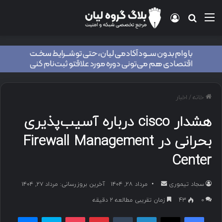
منو
ورود
جستجو برای
خانه
/
اخبار
هشدار cisco درباره آسیب‌پذیری
بحرانی در Firewall Management
Center
سجاد تیموری
ا
مرداد ۲۸, ۱۴۰۴
آخرین بروزرسانی: مرداد ۲۷, ۱۴۰۴
ر
۰
43
زمان تقریبی مطالعه 2 دقیقه
س
فیسبوک
ایکس
لینکداین
تامبلر
پینتریست
پاکت
اسکایپ
مسنجر
ا