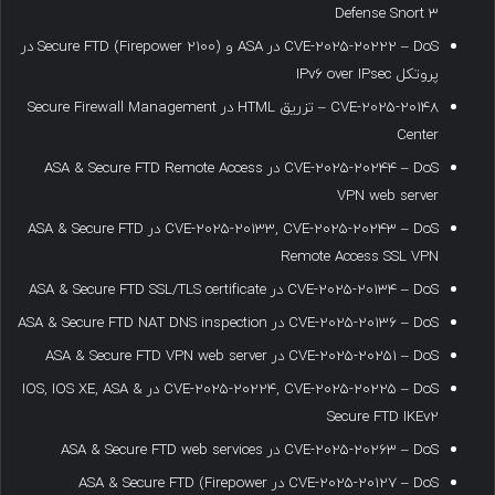
Defense Snort 3
CVE-2025-20222 – DoS در ASA و Secure FTD (Firepower 2100) در
پروتکل IPv6 over IPsec
CVE-2025-20148 – تزریق HTML در Secure Firewall Management
Center
CVE-2025-20244 – DoS در ASA & Secure FTD Remote Access
VPN web server
CVE-2025-20133, CVE-2025-20243 – DoS در ASA & Secure FTD
Remote Access SSL VPN
CVE-2025-20134 – DoS در ASA & Secure FTD SSL/TLS certificate
CVE-2025-20136 – DoS در ASA & Secure FTD NAT DNS inspection
CVE-2025-20251 – DoS در ASA & Secure FTD VPN web server
CVE-2025-20224, CVE-2025-20225 – DoS در IOS, IOS XE, ASA &
Secure FTD IKEv2
CVE-2025-20263 – DoS در ASA & Secure FTD web services
CVE-2025-20127 – DoS در ASA & Secure FTD (Firepower