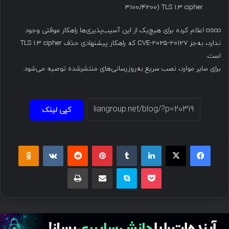
3100/4200) TLS 1.3 cipher
cisco اعلام کرده برای هیچ‌یک از این آسیب‌پذیری‌ها راهکار موقتی وجود
ندارد، به‌جز CVE-2025-20127 که راهکار پیشنهادی حذف TLS 1.3 cipher
است.
برای سایر موارد، نصب سریع به‌روزرسانی‌های منتشرشده توصیه می‌شود.
کپی لینک
فیسبوک
ایکس
لینکداین
تامبلر
پینتریست
Reddit
VKontakte
Odnoklassniki
پاکت
اسکایپ
اشتراک گذاری با ایمیل
چاپ