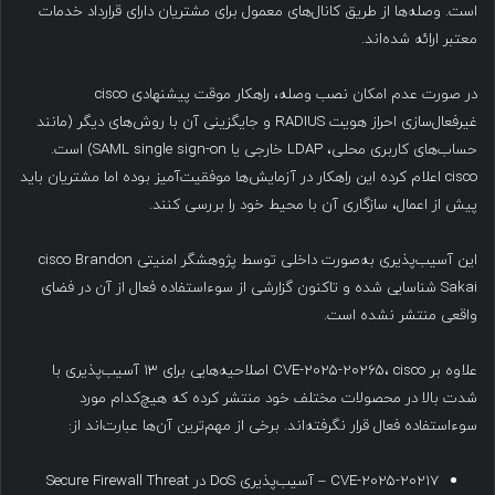
است. وصله‌ها از طریق کانال‌های معمول برای مشتریان دارای قرارداد خدمات
معتبر ارائه شده‌اند.
در صورت عدم امکان نصب وصله، راهکار موقت پیشنهادی cisco
غیرفعال‌سازی احراز هویت RADIUS و جایگزینی آن با روش‌های دیگر (مانند
حساب‌های کاربری محلی، LDAP خارجی یا SAML single sign-on) است.
cisco اعلام کرده این راهکار در آزمایش‌ها موفقیت‌آمیز بوده اما مشتریان باید
پیش از اعمال، سازگاری آن با محیط خود را بررسی کنند.
این آسیب‌پذیری به‌صورت داخلی توسط پژوهشگر امنیتی cisco Brandon
Sakai شناسایی شده و تاکنون گزارشی از سوءاستفاده فعال از آن در فضای
واقعی منتشر نشده است.
علاوه بر CVE-2025-20265، cisco اصلاحیه‌هایی برای ۱۳ آسیب‌پذیری با
شدت بالا در محصولات مختلف خود منتشر کرده که هیچ‌کدام مورد
سوءاستفاده فعال قرار نگرفته‌اند. برخی از مهم‌ترین آن‌ها عبارت‌اند از:
CVE-2025-20217 – آسیب‌پذیری DoS در Secure Firewall Threat