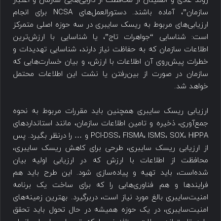
روند عادی و اطمینان از محافظت از دارایی‌هایی سازمان و اعتبار
سازمان”، آماده باشند. دستورالعمل‌های NCSA برای انجام
ارزیابی‌های مربوط به ریسک سایبری در سه حوزه اصلی متمرکز
است: شناسایی “جواهرات تاج”، یا شناسایی با ارزش‌ترین
اطلاعات سازمان که به حفاظت نیاز دارند، شناسایی تهدیدات و
خطرات پیش‌روی آن اطلاعات با ارزش، و بیان خسارت‌هایی که
سازمان در صورت از بین‌رفتن یا نشت این اطلاعات محتمل
خواهد شد.
ارزیابی ریسک سایبری همچنین باید مقررات مربوط به نحوه
جمع‌آوری، ذخیره و تامین اطلاعات سازمان، مانند استانداردهای
PCI-DSS، FISMA، ISMS، SOX، HIPPA و … را درنظر بگیرد. پس
از ارزیابی ریسک سایبری، طرحی برای کاهش ریسک سایبری،
محافظت از اطلاعات با ارزش که در ارزیابی اولیه بیان
شده‌است، باید تهیه و پیاده‌سازی شود. این طرح باید هم
فرایندها و هم فناوری‌هایی را که برای ساخت یک برنامه
امنیت‌سایبری بالغ مورد نیاز است، دربرگیرد. بهترین زمینه‌های
امنیت‌سایبری، در یک حوزه همیشه در حال تحول باید تحقق