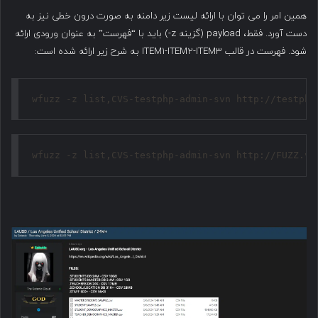
همین امر را می توان با ارائه لیست زیر دامنه به صورت درون خطی نیز به
دست آورد. فقط، payload (گزینه z-) باید با “فهرست” به عنوان ورودی ارائه
شود. فهرست در قالب ITEM1-ITEM2-ITEM3 به شرح زیر ارائه شده است:
wfuzz -z list,CVS-testphp-admin-svn http://testphp
wfuzz -z list,CVS-testphp-admin-svn http://FUZZ.vu