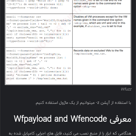
Wfuzz
با استفاده از آپشن z- میتوانیم از یک ماژول استفاده کنیم.
معرفی
Wfpayload and Wfencode
هنگامی که ابزار را از منبع نصب می کنید، فایل های اجرایی کامپایل شده به