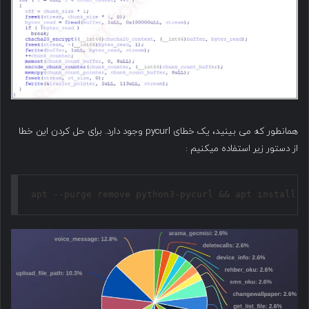
همانطور که می بینید، یک خطای pycurl وجود دارد. برای حل کردن این خطا
از دستور زیر استفاده میکنیم :‌
apt --purge remove python3-pycurl && apt install l