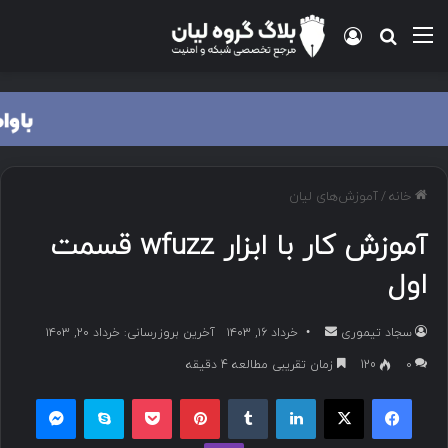
منو
ورود
جستجو برای
خانه
/
آموزش‌های لیان
آموزش کار با ابزار wfuzz قسمت
اول
سجاد تیموری
ا
خرداد ۱۶, ۱۴۰۳
آخرین بروزرسانی: خرداد ۲۰, ۱۴۰۳
ر
۰
120
زمان تقریبی مطالعه 4 دقیقه
س
فیسبوک
ایکس
لینکداین
تامبلر
پینتریست
پاکت
اسکایپ
مسنجر
ا
ل
وایبر