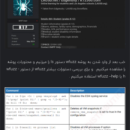
خب بعد از وارد شدن به پوشه wfuzz دستور ls را میزنیم و محتویات پوشه
را مشاهده میکنیم. و برای بررسی دستورات بیشتر wfuzz از دستور wfuzz -
h یا wfuzz –help استفاده میکنیم .