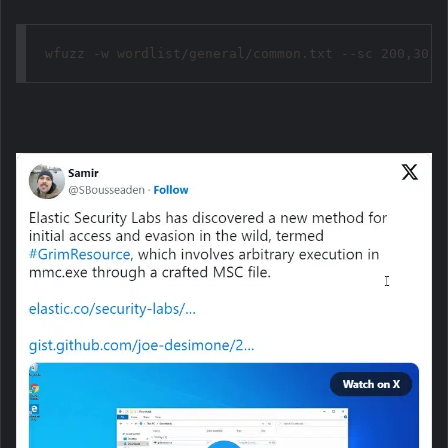
wfuzz -w wordlist/general/common.txt --sc 200,301 