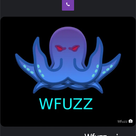
ب
ه
ا
ی
م
ی
ل
Wfuzz