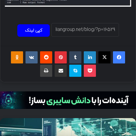
کپی لینک
فیسبوک
ایکس
لینکداین
تامبلر
پینتریست
Reddit
VKontakte
Odnoklassniki
پاکت
اسکایپ
اشتراک گذاری با ایمیل
چاپ