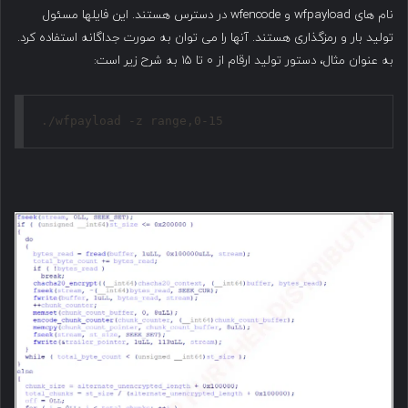
نام های wfpayload و wfencode در دسترس هستند. این فایلها مسئول
تولید بار و رمزگذاری هستند. آنها را می توان به صورت جداگانه استفاده کرد.
به عنوان مثال، دستور تولید ارقام از ۰ تا ۱۵ به شرح زیر است:
./wfpayload -z range,0-15