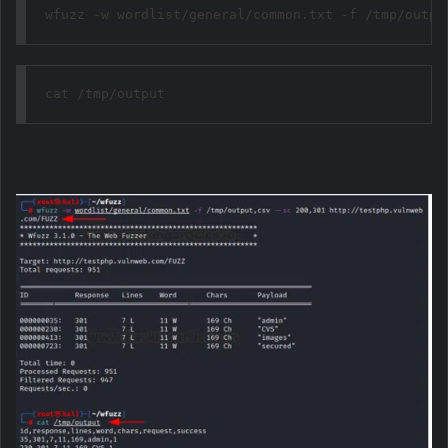
wfuzz -w wordlist/general/common.txt -f /tmp/outpu
cat /tmp/output