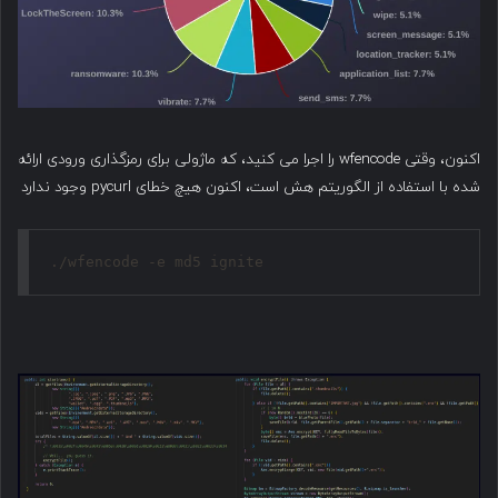
اکنون، وقتی wfencode را اجرا می کنید، که ماژولی برای رمزگذاری ورودی ارائه
شده با استفاده از الگوریتم هش است، اکنون هیچ خطای pycurl وجود ندارد
./wfencode -e md5 ignite