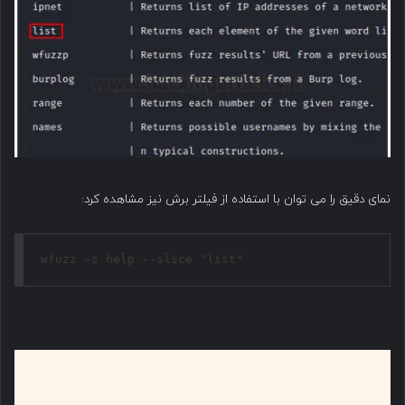
نمای دقیق را می توان با استفاده از فیلتر برش نیز مشاهده کرد:
wfuzz -z help --slice "list"