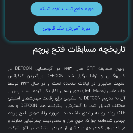
دوره جامع تست نفوذ شبکه
دوره آموزش هک قانونی
تاریخچه مسابقات فتح پرچم
اولین مسابقه CTF سال ۱۹۹۳ در گردهمایی DEFCON در
لاس‌وگاس و نوادا برگزار شد. DEFCON بزرگترین کنفرانس
امنیت سایبری در ایالات متحده است و در سال ۱۹۹۳ توسط
جف ماس (Jeff Moss) بطور رسمی آغاز بکار کرده است. پس از
آن به تدریج DEFCON به سکویی برای رقابت مهارت‌های امنیتی
مختلف تبدیل شد. با گسترش اینترنت، هم DEFCON و هم
CTF روند رو به رشدی داشته‌اند. امروزه رقابت‌های فتح پرچم
جهانی شده‌اند؛ چرا که هیچ مرز و محدودیت جغرافیایی ندارند و
می‌توان هر کجای جهان و تنها از طریق اینترنت در آنها شرکت