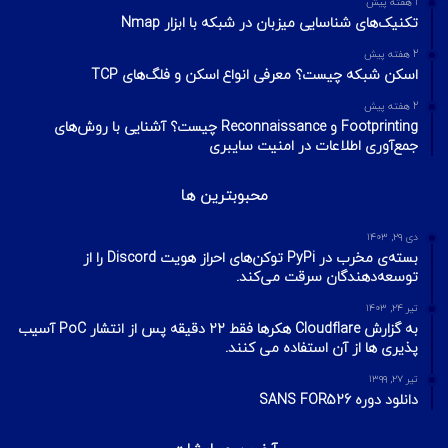
1 هفته پیش
تکنیک‌های شناسایی میزبان در شبکه با ابزار Nmap
2 هفته پیش
اسکن شبکه چیست؟ معرفی انواع اسکن و فلگ‌های TCP
2 هفته پیش
Footprinting و Reconnaissance چیست؟ آشنایی با روش‌های
جمع‌آوری اطلاعات در امنیت سایبری
محبوبترین ها
دی ۲۹, ۱۴۰۳
بسته‌ی مخرب در PyPi توکن‌های احراز هویت Discord را از
توسعه‌دهندگان سرقت می‌کند.
تیر ۲۴, ۱۴۰۳
به گزارش Cloudflare هکرها فقط ۲۲ دقیقه پس از انتشار PoC آسیب
پذیری ها از آن استفاده می کنند.
تیر ۲۷, ۱۳۹۹
دانلود دوره SANS FOR526