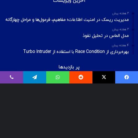
آخرین ویرایشات
2 هفته پیش
مدیریت ریسک در امنیت اطلاعات؛ مفاهیم، فرمول‌ها و مراحل چهارگانه
2 هفته پیش
مدل الماس در تحلیل نفوذ
4 هفته پیش
بهره‌برداری از Race Condition با استفاده از Turbo Intruder
پر بازدیدها
اردیبهشت ۲۰, ۱۴۰۰
بیت‌لاکر چیست؟ شکستن قفل درایو Bitlocker
اسفند ۲۹, ۱۴۰۱
معرفی ۱۸ ابزار OSINT برای تست‌نفوذ
فروردین ۲, ۱۴۰۰
درآمد و بازارکار متخصصان شبکه و امنیت شبکه، در ایران و جهان