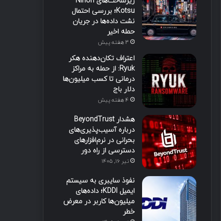
زیرساخت‌های Nihon
Kotsu؛ بررسی احتمال
نشت داده‌ها در جریان
حمله اخیر
3 هفته پیش
اعتراف تکان‌دهنده هکر
Ryuk: از حمله به مراکز
درمانی تا کسب میلیون‌ها
دلار باج
4 هفته پیش
هشدار BeyondTrust
درباره آسیب‌پذیری‌های
بحرانی در نرم‌افزارهای
دسترسی از راه دور
تیر ۱۶, ۱۴۰۵
نفوذ سایبری به سیستم
ایمیل KDDI؛ داده‌های
میلیون‌ها کاربر در معرض
خطر