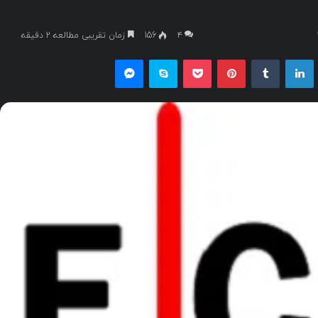
۴
156
زمان تقریبی مطالعه 2 دقیقه