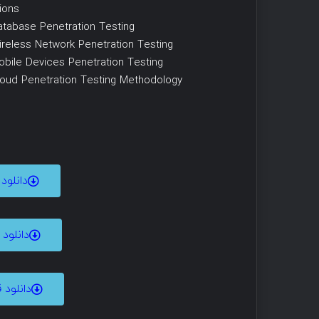
ions
atabase Penetration Testing
ireless Network Penetration Testing
obile Devices Penetration Testing
loud Penetration Testing Methodology
دانلو
دانلود
دانلود