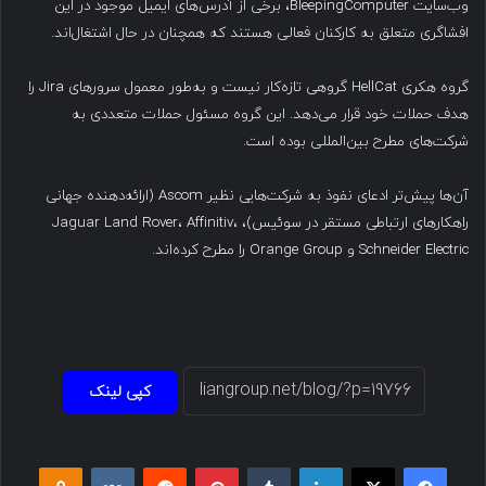
وب‌سایت BleepingComputer، برخی از آدرس‌های ایمیل موجود در این
افشاگری متعلق به کارکنان فعالی هستند که همچنان در حال اشتغال‌اند.
گروه هکری HellCat گروهی تازه‌کار نیست و به‌طور معمول سرورهای Jira را
هدف حملات خود قرار می‌دهد. این گروه مسئول حملات متعددی به
شرکت‌های مطرح بین‌المللی بوده است.
آن‌ها پیش‌تر ادعای نفوذ به شرکت‌هایی نظیر Ascom (ارائه‌دهنده جهانی
راهکارهای ارتباطی مستقر در سوئیس)، Jaguar Land Rover، Affinitiv،
Schneider Electric و Orange Group را مطرح کرده‌اند.
کپی لینک
فیسبوک
ایکس
لینکداین
تامبلر
پینتریست
Reddit
VKontakte
Odnoklassniki