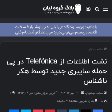
منو
ورود
جستجو برای
خانه
/
اخبار
نشت اطلاعات از Telefónica در پی
حمله سایبری جدید توسط هکر
ناشناس
سجاد تیموری
ا
تیر ۱۶, ۱۴۰۴
آخرین بروزرسانی: تیر ۱۶, ۱۴۰۴
۰
ر
8
زمان تقریبی مطالعه 3 دقیقه
س
فیسبوک
ایکس
لینکداین
تامبلر
پینتریست
پاکت
اسکایپ
مسنجر
ا