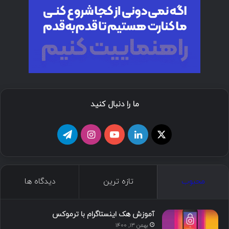
ما را دنبال کنید
ا
ل
ی
ا
ت
ی
ی
و
ی
ل
ک
ن
ت
ن
گ
محبوب
تازه ترین
دیدگاه ها
س
ک
ی
س
ر
د
و
ت
ا
آموزش هک اینستاگرام با ترموکس
بهمن ۱۳, ۱۴۰۰