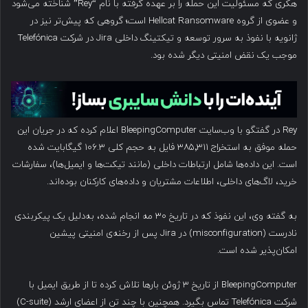
هکری که مسئولیت این حمله را بر عهده گرفته با نام “Rey” شناخته می‌شود
و عضوی از گروه Hellcat Ransomware است؛ گروهی که پیش‌تر نیز در
ژانویه با نفوذ به سرور توسعه و تیکتینگ داخلی Jira در شرکت Telefónica
موجب یک نقض امنیتی دیگر شده بود.
Rey در گفتگو با وب‌سایت BleepingComputer اعلام کرده که در جریان این
حمله موفق به استخراج ۳۸۵٬۳۱۱ فایل به حجم کلی ۱۰۶.۳ گیگابایت شده
است. این داده‌ها شامل ارتباطات داخلی (مانند تیکت‌ها و ایمیل‌ها)، سفارشات
خرید، لاگ‌های داخلی، اطلاعات مشتریان و داده‌های کارکنان بوده‌اند.
به گفته وی، این نفوذ که در تاریخ ۳۰ مه انجام شده، به‌دلیل یک پیکربندی
نادرست (misconfiguration) در Jira پس از رخنه‌ی امنیتی پیشین
امکان‌پذیر شده است.
BleepingComputer از تاریخ ۳ ژوئن بارها تلاش کرده تا از طریق ایمیل با
شرکت Telefónica تماس بگیرد. همچنین با چند تن از اعضای ارشد (C-suite)