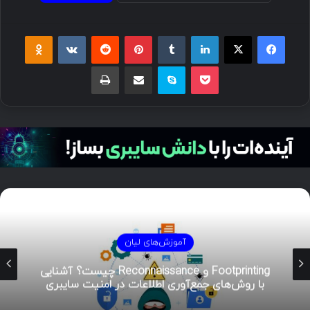
فیسبوک
ایکس
لینکداین
تامبلر
پینتریست
Reddit
VKontakte
Odnoklassniki
پاکت
اسکایپ
اشتراک گذاری با ایمیل
چاپ
آموزش‌های لیان
هوش تهدیدات سایبری (CTI)؛ راهنمای جامع از
تحلیل تا مدیریت رخداد