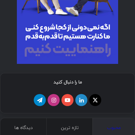
ما را دنبال کنید
ا
ل
ی
ا
ت
ی
ی
و
ی
ل
ک
ن
ت
ن
گ
محبوب
تازه ترین
دیدگاه ها