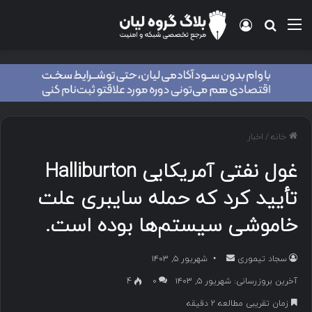
منو
ورود
جستجو برای
خانه
/
اخبار
غول نفتی آمریکایی Halliburton
تأیید کرد که حمله سایبری علت
خاموشی سیستم‌ها بوده است.
سجاد تیموری
ا
شهریور ۵, ۱۴۰۳
ر
آخرین بروزرسانی: شهریور ۵, ۱۴۰۳
۰
4
س
زمان تقریبی مطالعه 2 دقیقه
ا