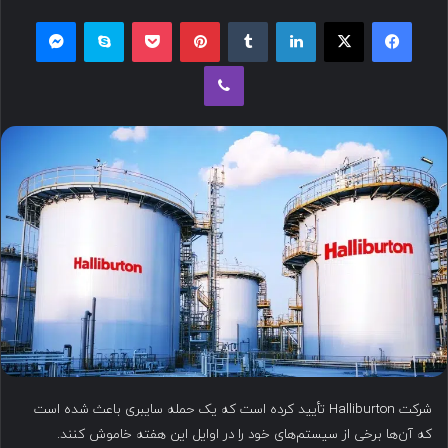
ل
فیسبوک
ایکس
لینکداین
تامبلر
پینتریست
پاکت
اسکایپ
مسنجر
ب
وایبر
ه
ا
ی
م
ی
ل
شرکت ​Halliburton تأیید کرده است که یک حمله سایبری باعث شده است
که آن‌ها برخی از سیستم‌های خود را در اوایل این هفته خاموش کنند.