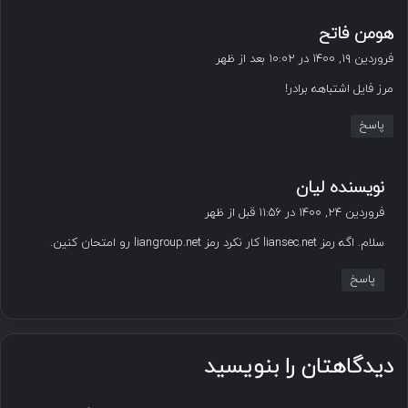
گ
هومن فاتح
ف
فروردین ۱۹, ۱۴۰۰ در ۱۰:۰۲ بعد از ظهر
ت
مرز فایل اشتباهه برادر!
:
پاسخ
گ
نویسنده لیان
ف
فروردین ۲۴, ۱۴۰۰ در ۱۱:۵۶ قبل از ظهر
ت
سلام. اگه رمز liansec.net کار نکرد رمز liangroup.net رو امتحان کنین.
:
پاسخ
دیدگاهتان را بنویسید