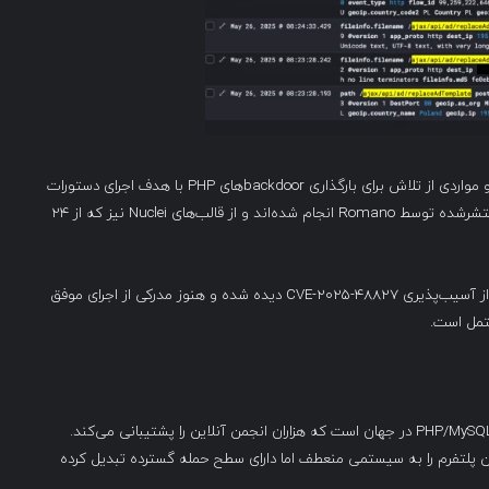
Dewhurst منشأ برخی از این حملات را به لهستان نسبت داد و مواردی از تلاش برای بارگذاری backdoorهای PHP با هدف اجرای دستورات
سیستم را ثبت کرده است. این حملات بر اساس اکسپلویت منتشرشده توسط Romano انجام شده‌اند و از قالب‌های Nuclei نیز که از ۲۴
لازم به ذکر است که در حال حاضر تنها شواهدی از بهره‌برداری از آسیب‌پذیری CVE-2025-48827 دیده شده و هنوز مدرکی از اجرای موفق
vBulletin یکی از پرکاربردترین پلتفرم‌های انجمن‌ساز مبتنی بر PHP/MySQL در جهان است که هزاران انجمن آنلاین را پشتیبانی می‌کند.
ماژولار آن، شامل APIهای موبایلی و رابط‌های AJAX، این پلتفرم را به سیستمی منعطف اما دارای سطح حمله گسترده تبدیل کرده