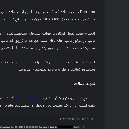
باعث می‌شود متدهای protected بدون تغییر سطح دسترسی، قابل فراخوانی شوند.
محدودکننده توابع ناامن را دور زده و با استفاده از قابلیت‌هایی مثل متدهای متغیر
این نقص منجر به اجرای کامل کد از راه دور و بدون نیاز به
وب‌سرور (مانند www-data در لینوکس) می‌دهد.
نمونه حملات
در تاریخ ۲۶ می، پژوهشگر امنیتی
Ryan Dewhurst
کرده است. این درخواست‌ها به endpoint آسیب‌پذیر ajax/api/ad/replaceAdTemplate ارسال شده بودند.