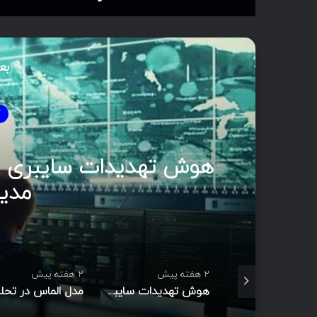
بع
آ
مدی
2 هفته پیش
2 هفته پیش
Footprinting و Reconnaissance چیست؟ آشنایی با روش‌های جمع‌آوری اطلاعات در امنیت سایبری
هوش تهدیدات سایبری (CTI)؛ راهنمای جامع از تحلیل تا مدیریت رخداد