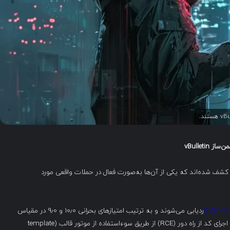
من‌ساز
vBulletin
و آسیب‌پذیری بحرانی در نرم‌افزار متن‌باز انجمن‌ساز vBulletin کشف شده‌اند که یکی از آن‌ها به‌صورت فعال در حملات واقعی مورد
CVE-20
ردیابی می‌شوند و به ترتیب امتیازهای بحرانی ۱۰٫۰ و ۹٫۰ در مقیاس
CVSS v3 دارند، شامل سوءاستفاده از فراخوانی متدهای API و اجرای کد از راه دور (RCE) از طریق سوءاستفاده از موتور قالب (template