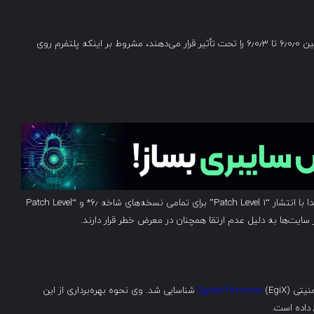
آسیب‌پذیری‌ها نسخه‌های vBulletin از ۵٫۰٫۰ تا ۵٫۷٫۵ و همچنین ۶٫۰٫۰ تا ۶٫۰٫۳ را تحت تأثیر قرار می‌دهند، مشروط بر اینکه پلتفرم روی
به نظر می‌رسد این آسیب‌پذیری‌ها پیش‌تر و به‌طور بی‌سروصدا با انتشار “Patch Level 1” برای تمامی نسخه‌های شاخه ۶٫* و “Patch Level
Egidio Romano
(EgiX) شناسایی شد. وی نحوه بهره‌برداری از این
داده است.