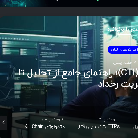
دی را بخوانید
موزش‌های لیان
2 هفته پیش
هوش تهدیدات سایبری (CTI)؛ راهنمای جامع از تحلیل تا
ریت رخداد
3 هفته پیش
3 هفته پیش
3 هفته پیش
مدل الماس در تحلیل نفوذ
TTPs، شناسایی رفتاری مهاجم و شاخص‌های نفوذ در امنیت سایبری
متدولوژی Cyber Kill Chain