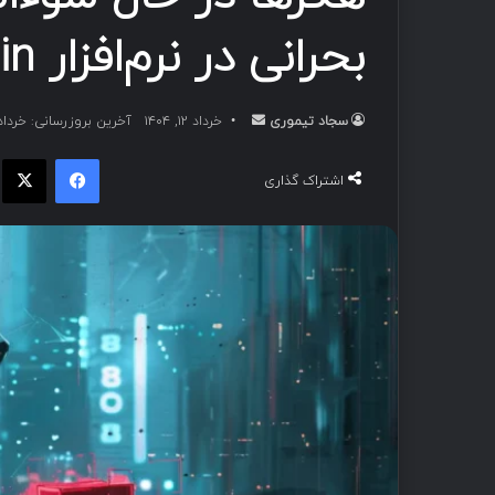
بحرانی در نرم‌افزار vBulletin هستند.
سجاد تیموری
ا
خرداد ۱۲, ۱۴۰۴
آخرین بروزرسانی: خرداد ۱۲, ۴۰۴
ر
فیسبوک
ا
س
اشتراک گذاری
ا
ل
ب
ه
ا
ی
م
ی
ل