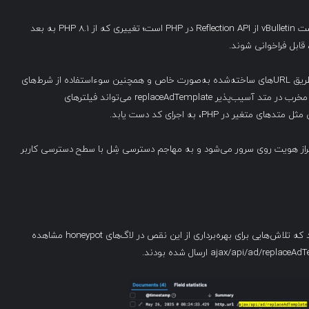
Romano توضیح داده که آسیب‌پذیری ناشی از استفاده نادرست vBulletin از Reflection API در PHP است؛ تغییری که از PHP 8.1 به بعد
زنجیره حمله شامل امکان فراخوانی متدهای محافظت‌شده از طریق URLهای ساخته‌شده به‌صورت خاص و همچنین سوءاستفاده از شرط‌های
قالب در موتور قالب vBulletin است. مهاجم با تزریق کد قالب مخرب در متد آسیب‌پذیر replaceAdTemplate می‌تواند فیلترهای
 در PHP، به اجرای کد دست یابد.
 احراز هویت روی سرور می‌شود و به مهاجم دسترسی شِل با سطح دسترسی کاربر
گزارش داد که تلاش‌هایی برای بهره‌برداری از این نقص در لاگ‌های honeypot مشاهده