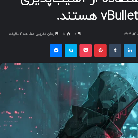
۱
۰
10
زمان تقریبی مطالعه 2 دقیقه
یکس
لینکداین
تامبلر
پینتریست
پاکت
اسکایپ
مسنجر