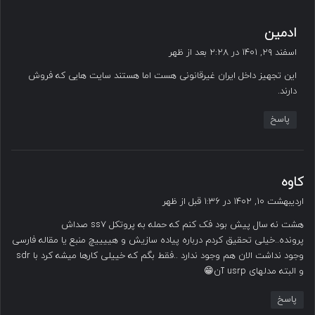
گ
ادمین
ف
اسفند ۲۹, ۱۴۰۱ در ۲:۲۸ بعد از ظهر
ت
این تجهیز داخل ایران غیرقانونی هست اما هستند سایت هایی که فروش
:
دارند.
پاسخ
گ
کاوه
ف
اردیبهشت ۱۰, ۱۴۰۲ در ۱:۳۶ قبل از ظهر
ت
هشت نه سال پیش بود فک کنم که حمله به پروتکل ss7 صداش
:
پرونده..خیلی تحقیق کردم درباره پیاده سازیش و هییییچ منبع یا مقاله فارسی
وجود نداشت الان هم وجود ندارد ..فقط بگم که خییلی کارها میشه کرد با sdr
و البته مدلهای usrp آن😁
پاسخ