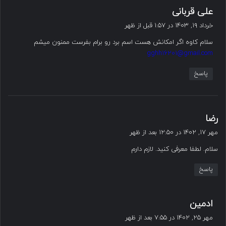
گ
علی قربانی
ف
خرداد ۱۹, ۱۴۰۳ در ۱:۵۷ قبل از ظهر
ت
سلام کاوه اگر امکانش هست اسم برد رو برام بفرست ممنون میشم
:
gghh16201@gmail.com
پاسخ
گ
رضا
ف
مهر ۱۷, ۱۴۰۲ در ۱۲:۵۰ بعد از ظهر
ت
سلام. لطفا معرفی کنید. لازم دارم
:
پاسخ
گ
ادمین
ف
مهر ۲۵, ۱۴۰۲ در ۷:۵۵ بعد از ظهر
ت