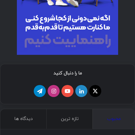
ما را دنبال کنید
ا
ل
ی
ا
ت
ی
ی
و
ی
ل
ک
ن
ت
ن
گ
محبوب
تازه ترین
دیدگاه ها
س
ک
ی
س
ر