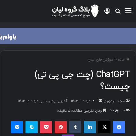
منو
ورود
جستجو برای
خانه
/
آموزش‌های لیان
ChatGPT (چت جی پی تی)
چیست؟
سجاد تیموری
ا
مرداد ۱, ۱۴۰۳
آخرین بروزرسانی: مرداد ۲, ۱۴۰۳
ر
۰
26
زمان تقریبی مطالعه 5 دقیقه
س
فیسبوک
ایکس
لینکداین
تامبلر
پینتریست
پاکت
اسکایپ
مسنجر
ا
ل
وایبر