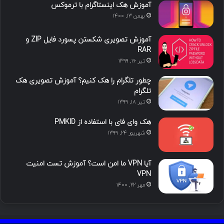
د
و
ت
ا
آموزش هک اینستاگرام با ترموکس
بهمن ۱۳, ۱۴۰۰
ا
ب
ا
م
آموزش تصویری شکستن پسورد فایل ZIP و
ی
گ
RAR
تیر ۱۶, ۱۳۹۹
ن
ر
چطور تلگرام را هک کنیم؟ آموزش تصویری هک
ا
تلگرام
تیر ۱۸, ۱۳۹۹
م
هک وای فای با استفاده از PMKID
شهریور ۲۴, ۱۳۹۹
آیا VPN ما امن است؟ آموزش تست امنیت
VPN
مهر ۲۲, ۱۴۰۰