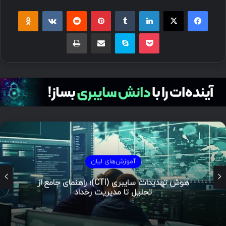
فیسبوک
ایکس
لینکداین
تامبلر
پینتریست
Reddit
VKontakte
Odnoklassniki
پاکت
اسکایپ
اشتراک گذاری با ایمیل
چاپ
آموزش‌های لیان
هوش تهدیدات سایبری (CTI)؛ راهنمای جامع از
تحلیل تا مدیریت رخداد