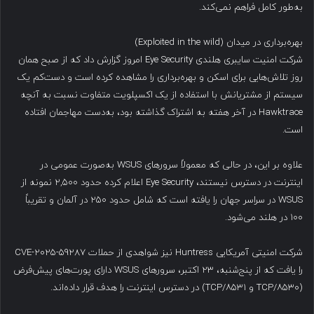
به‌طور کامل فراهم نمی‌کند.
بهره‌برداری در میدان (Exploited in the wild)
شرکت امنیت سایبری هلندی Eye Security امروز گزارش داد که از صبح همان
روز تلاش‌هایی برای اسکن و بهره‌برداری را مشاهده کرده است و دست‌کم یک
سیستم از مشتریانش با استفاده از یک اکسپلویت متفاوت نسبت به آنچه
Hawktrace در آخر هفته به اشتراک گذاشته بود، به‌دست‌ مهاجمان افتاده
است.
علاوه بر این، در حالی که معمولاً سرورهای WSUS به‌صورت عمومی در
اینترنت در دسترس نیستند، Eye Security اعلام کرده حدود ۲,۵۰۰ نمونه از
WSUS در سراسر جهان را یافته است که شامل حدود ۲۵۰ در آلمان و تقریباً
۱۰۰ در هلند می‌شود.
شرکت امنیتی آمریکایی Huntress نیز شواهدی از حملات CVE-2025-59287
را یافت که از پنج‌شنبه، ۲۳ اکتبر، سرورهای WSUS دارای پورت‌های پیش‌فرض
(۸۵۳۰/TCP و ۸۵۳۱/TCP) در دسترس اینترنت را هدف قرار داده‌اند.