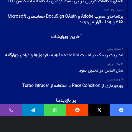
افشای مکالمات کاربران در پی نشت دومین پایگاه‌داده اپلیکیشن Tea
اسفند ۲۷, ۱۴۰۳
برنامه‌های مخرب Adobe و DocuSign OAuth حساب‌های Microsoft
365 را هدف قرار می‌دهند.
آخرین ویرایشات
2 هفته پیش
مدیریت ریسک در امنیت اطلاعات؛ مفاهیم، فرمول‌ها و مراحل چهارگانه
3 هفته پیش
مدل الماس در تحلیل نفوذ
4 هفته پیش
بهره‌برداری از Race Condition با استفاده از Turbo Intruder
پر بازدیدها
اردیبهشت ۲۰, ۱۴۰۰
فیسبوک
ایکس
Reddit
واتس آپ
تلگرام
وایبر
بیت‌لاکر چیست؟ شکستن قفل درایو Bitlocker
اسفند ۲۹, ۱۴۰۱