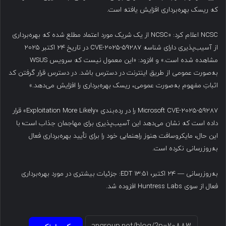
که ریسک بهره‌برداری افزایش یافته است.
NCSC اعلام کرد: «NCSC از یک شریک مورد اعتماد مطلع شده که بهره‌برداری
از آسیب‌پذیری دارای شناسه CVE-2025-59287 در تاریخ ۲۴ اکتبر ۲۰۲۵
مشاهده شده است.» و افزود: «این معمول نیست که سرویس WSUS
به‌صورت عمومی از طریق اینترنت در دسترس باشد. در دسترس قرار گرفتن کد
اثباتِ مفهوم به‌صورت عمومی، ریسک بهره‌برداری را افزایش می‌دهد.»
Microsoft CVE-2025-59287 را در رده‌بندی «Exploitation More Likely» قرار
داده است که نشان می‌دهد این آسیب‌پذیری برای مهاجمان جذاب است؛ با
این حال، مایکروسافت هنوز راهنمایی خود را برای تأیید بهره‌برداری فعال
به‌روزرسانی نکرده است.
به‌روزرسانی — ۲۴ اکتبر، ۱۳:۵۱ EDT: جزئیات بیشتری در مورد بهره‌برداری
فعال از سوی Huntress Labs افزوده شد.