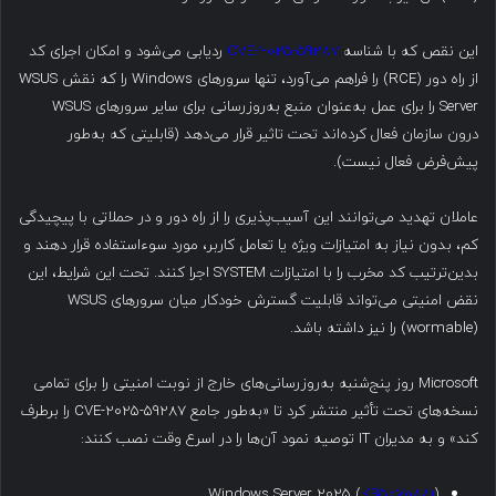
این نقص که با شناسه
CVE-2025-59287
ردیابی می‌شود و امکان اجرای کد
از راه دور (RCE) را فراهم می‌آورد، تنها سرورهای Windows را که نقش WSUS
Server را برای عمل به‌عنوان منبع به‌روزرسانی برای سایر سرورهای WSUS
درون سازمان فعال کرده‌اند تحت تاثیر قرار می‌دهد (قابلیتی که به‌طور
پیش‌فرض فعال نیست).
عاملان تهدید می‌توانند این آسیب‌پذیری را از راه دور و در حملاتی با پیچیدگی
کم، بدون نیاز به امتیازات ویژه یا تعامل کاربر، مورد سوءاستفاده قرار دهند و
بدین‌ترتیب کد مخرب را با امتیازات SYSTEM اجرا کنند. تحت این شرایط، این
نقض امنیتی می‌تواند قابلیت گسترش خودکار میان سرورهای WSUS
(wormable) را نیز داشته باشد.
Microsoft روز پنج‌شنبه به‌روزرسانی‌های خارج از نوبت امنیتی را برای تمامی
نسخه‌های تحت تأثیر منتشر کرد تا «به‌طور جامع CVE-2025-59287 را برطرف
کند» و به مدیران IT توصیه نمود آن‌ها را در اسرع وقت نصب کنند:
Windows Server 2025 (
KB5070881
)