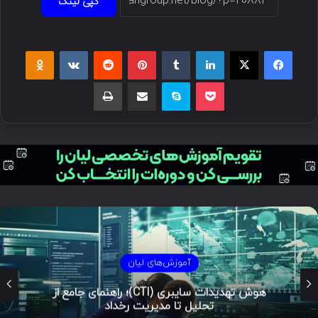
کپی لینک
فیسبوک
ایکس
لینکداین
تامبلر
پینتریست
Reddit
VKontakte
Odnoklassniki
پاکت
اسکایپ
اشتراک گذاری با ایمیل
چاپ
مستند
مدل الماس در تحلیل نفوذ