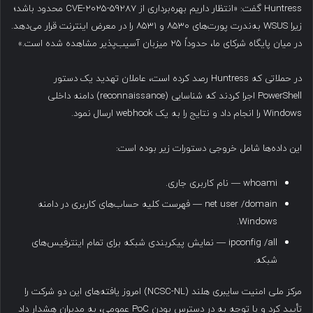
Huntress گفت: «انتظار داریم بهره‌برداری از CVE-2025-59287 محدود باشد؛
زیرا WSUS به‌ندرت پورت‌های ۸۵۳۰ و ۸۵۳۱ را در معرض اینترنت قرار می‌دهد.
در میان پایگاه شرکای ما، حدوداً ۲۵ میزبان آسیب‌پذیر مشاهده شده است.»
در حملاتی که Huntress رصد کرده است، عاملان تهدید یک دستور
PowerShell اجرا کردند که شناسایی (reconnaissance) دامنه داخلی
Windows را انجام داد و نتایج را به یک webhook ارسال نمود.
این داده‌ها شامل خروجی دستورات زیر بوده است:
whoami — نام کاربری جاری.
net user /domain — فهرست کلیه حساب‌های کاربری در دامنه
Windows.
ipconfig /all — نمایش پیکربندی شبکه برای تمام اینترفیس‌های
شبکه.
مرکز ملی امنیت سایبری هلند (NCSC-NL) امروز یافته‌های این دو شرکت را
تأیید کرد و با توجه به در دسترس بودن PoC عمومی، به مدیران هشدار داد