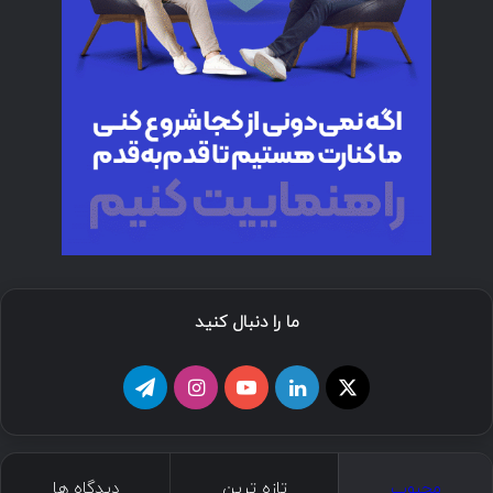
ما را دنبال کنید
ا
ل
ی
ا
ت
ی
ی
و
ی
ل
ک
ن
ت
ن
گ
محبوب
تازه ترین
دیدگاه ها