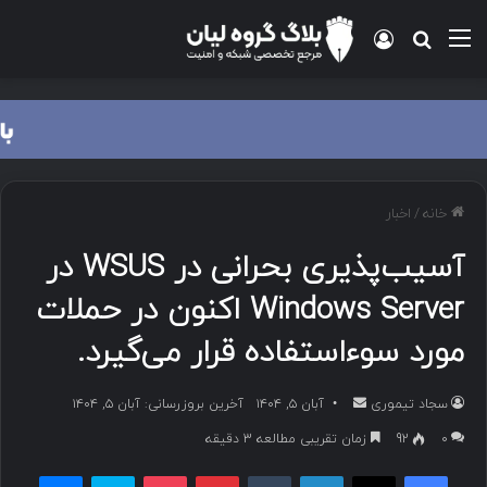
منو
ورود
جستجو برای
خانه
/
اخبار
آسیب‌پذیری بحرانی در WSUS در
Windows Server اکنون در حملات
مورد سوءاستفاده قرار می‌گیرد.
سجاد تیموری
ا
آبان ۵, ۱۴۰۴
آخرین بروزرسانی: آبان ۵, ۱۴۰۴
ر
۰
92
زمان تقریبی مطالعه 3 دقیقه
س
فیسبوک
ایکس
لینکداین
تامبلر
پینتریست
پاکت
اسکایپ
مسنجر
ا