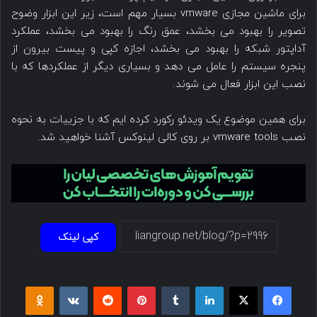
برای ماشین مجازی vmware بسیار مهم است، زیر این ابزار وضوح
تصویر را بهبود می بخشد، عمق رنگ را بهبود می بخشد، عملکرد
آداپتور شبکه را بهبود می بخشد، اجازه کپی و پیست بیرون از
پنجره سیستم را عامل می دهد و بسیاری دیگر از عملکردها که با
نصب این ابزار فعال می شوند.
برای همین موضوع یک ویدئو رکورد کرده ایم که با جزییات به نحوه
نصب vmware tools بر روی کالی لینوکس آشنا خواهید شد.
کپی لینک
فیسبوک
ایکس
لینکداین
تامبلر
پینتریست
Reddit
VKontakte
Odnoklassniki