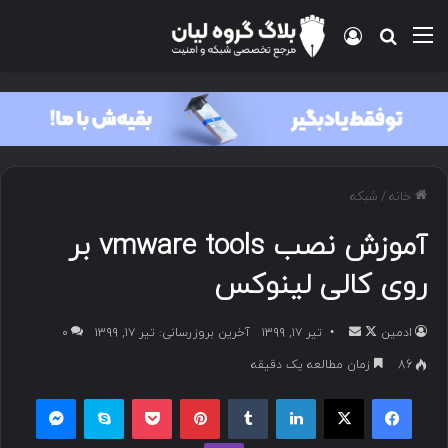
منو
ورود
جستجو برای
خانه
/
شبکه
آموزش نصب vmware tools بر
روی کالی لینوکس
ادمین
د
ا
تیر ۱۷, ۱۳۹۹
آخرین بروزرسانی: تیر ۱۷, ۱۳۹۹
۰
ر
ر
86
زمان مطالعه یک دقیقه
ا
س
فیسبوک
ایکس
لینکداین
تامبلر
پینتریست
پاکت
اسکایپ
مسنجر
ی
ا
ک
ل
وایبر