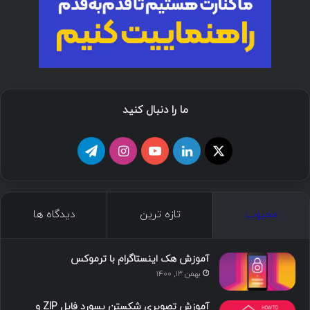
ما را دنبال کنید
ا
ل
ی
ا
ت
ی
ی
و
ی
ل
ک
ن
ت
ن
گ
محبوب
تازه ترین
دیدگاه ها
س
ک
ی
س
ر
د
و
ت
ا
آموزش هک اینستاگرام با ترموکس
بهمن ۱۳, ۱۴۰۰
ا
ب
ا
م
آموزش تصویری شکستن پسورد فایل ZIP و