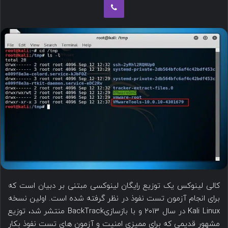
س
ب
د
ه
ن
ا
ب
ی
ا
م
ل
ی
ک
ل
ن
ی
د
کالی لینوکس یک توزیع رایگان لینوکسی مبتنی بر دبیان است که
برای انجام آزمون تست نفوذ در نظر گرفته شده است. اولین نسخه
Kali Linux در سال ۲۰۱۳ و با بازسازیBackTrack منتشر شد، توزیع
مشهور قدیمی که برای ممیزی امنیت و آزمون های تست نفوذ بکار