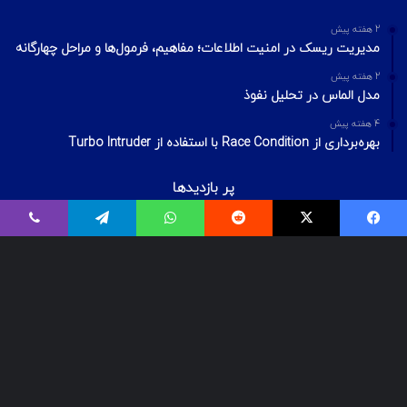
2 هفته پیش
مدیریت ریسک در امنیت اطلاعات؛ مفاهیم، فرمول‌ها و مراحل چهارگانه
2 هفته پیش
مدل الماس در تحلیل نفوذ
4 هفته پیش
بهره‌برداری از Race Condition با استفاده از Turbo Intruder
پر بازدیدها
اردیبهشت ۲۰, ۱۴۰۰
فیسبوک
ایکس
Reddit
واتس آپ
تلگرام
وایبر
بیت‌لاکر چیست؟ شکستن قفل درایو Bitlocker
اسفند ۲۹, ۱۴۰۱
معرفی ۱۸ ابزار OSINT برای تست‌نفوذ
فروردین ۲, ۱۴۰۰
درآمد و بازارکار متخصصان شبکه و امنیت شبکه، در ایران و جهان