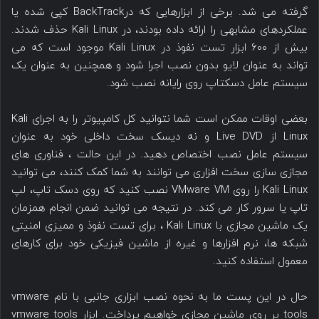
گرفته می شد. برخی از ابزارهایی که درBackTrack کپی شده یا
عملکردهای مشابهی را ارائه داده بودند، در Kali Linux حذف شدند.
بیش از ۶۰۰ ابزار تست نفوذ در Kali Linux موجود است که می
تواند به عنوان لایو بدون نصب اجرا شود و همچنین به عنوان یک
سیستم عامل دسکتاپ روی رایانه نصب شود.
بعضی اوقات ممکن است شما نتوانید کل کامپیوتر را به اجرای Kali
Linux از Live DVD و نه دیسک سخت داخلی خود به عنوان
سیستم عامل نصب اختصاص دهید. در این حالت ، فناوری های
مجازی سازی سخت افزاری می توانند به شما کمک کنند، می توانید
Kali Linux را روی VMware VM نصب کنید که روی دسک تاپ، لپ
تاپ یا سرور کار می کند. در نتیجه می توانید ضمن انجام همزمان
یک ماشین مجازی با Kali Linux ، برای تست نفوذ و ممیزی امنیتی
شبکه ها، نرم افزارها و غیره از ماشین فیزیکی خود برای کارهای
معمول استفاده کنید.
حال در این پست ما به نحوه نصب ابزاری جانبی با نام vmware
tools بر روی ماشین مجازی خواهیم پرداخت. ابزار vmware tools