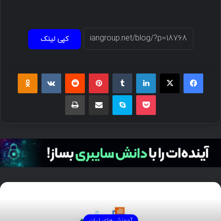
کپی لینک
فیسبوک
ایکس
لینکداین
تامبلر
پینتریست
Reddit
VKontakte
Odnoklassniki
پاکت
اسکایپ
اشتراک گذاری با ایمیل
چاپ
آموزش‌های لیان