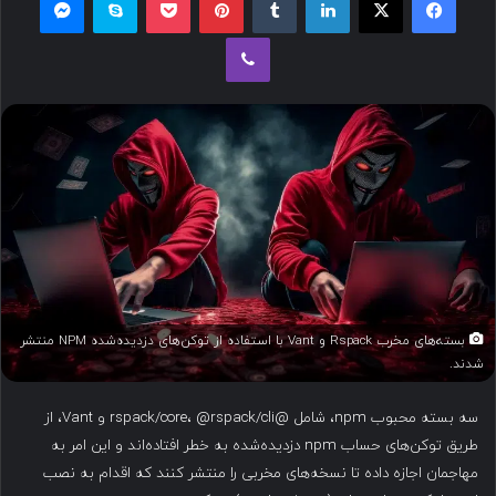
ل
وایبر
ب
ه
ا
ی
م
ی
ل
بسته‌های مخرب Rspack و Vant با استفاده از توکن‌های دزدیده‌شده NPM منتشر
شدند.
سه بسته محبوب npm، شامل @rspack/core، @rspack/cli و Vant، از
طریق توکن‌های حساب npm دزدیده‌شده به خطر افتاده‌اند و این امر به
مهاجمان اجازه داده تا نسخه‌های مخربی را منتشر کنند که اقدام به نصب