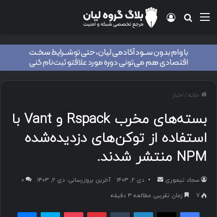
منو
ورود
جستجو برای
خانه
/
اخبار
بسته‌های مخرب Rspack و Vant با
استفاده از توکن‌های دزدیده‌شده
NPM منتشر شدند.
سجاد تیموری
ا
دی ۲, ۱۴۰۳
آخرین بروزرسانی: دی ۲, ۱۴۰۳
۰
ر
7
زمان تقریبی مطالعه 3 دقیقه
س
فیسبوک
ایکس
لینکداین
تامبلر
پینتریست
پاکت
اسکایپ
مسنجر
ا