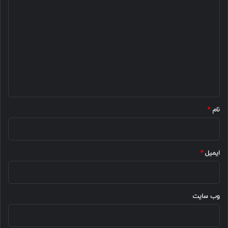
د
ی
د
گ
ا
ه
*
نام
*
ایمیل
*
وب‌ سایت