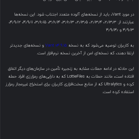
در مورد Vant، باید از نسخه‌های آلوده متعدد اجتناب شود. این نسخه‌ها
عبارتند از: ۲٫۱۳٫۳، ۲٫۱۳٫۴، ۲٫۱۳٫۵، ۳٫۶٫۱۳، ۳٫۶٫۱۴، ۳٫۶٫۱۵، ۴٫۹٫۱۱، ۴٫۹٫۱۲،
۴٫۹٫۱۳ و ۴٫۹٫۱۴٫
به کاربران توصیه می‌شود که به نسخه
Vant v4.9.15
و نسخه‌های جدیدتر
ارتقا دهند، که نسخه‌ای امن از آخرین نسخه نرم‌افزار است.
این حادثه در ادامه حملات مشابه به زنجیره تأمین در سازمان‌های دیگر اتفاق
افتاده است، مانند حملات به LottieFiles که به دارایی‌های رمزارزی افراد حمله
کرده و Ultralytics که از منابع سخت‌افزاری کاربران برای استخراج غیرمجاز رمزارز
استفاده کرده است.