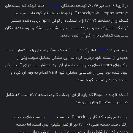
در تاریخ ۱۹ دسامبر ۲۰۲۴، توسعه‌دهندگان
Rspack
اعلام کردند که بسته‌های
@rspack/core و @rspack/cli آن‌ها هدف حمله قرار گرفته‌اند. مهاجم
نسخه‌ای از بسته‌ها (v1.1.7) را با استفاده از توکن npm دزدیده‌شده منتشر
کرده که شامل کد مخرب بوده است. پس از شناسایی مشکل، توسعه‌دهندگان
به‌سرعت اقداماتی برای رفع آن انجام دادند.
توسعه‌دهنده
Vant
اعلام کرده است که یک مشکل امنیتی را با انتشار نسخه
جدیدی از بسته خود برطرف کرده‌اند. این مشکل به‌دلیل سرقت یکی از
توکن‌های npm اعضای تیم و استفاده از آن برای انتشار نسخه‌های آسیب‌پذیر
ایجاد شده بود. پس از شناسایی مشکل، تیم Vant اقدام به رفع آن کرده و
نسخه جدید را منتشر کرده است.
نسخه آلوده Rspack که باید از آن اجتناب کنید، نسخه ۱٫۱٫۷ است که شامل
کد مخرب استخراج رمزارز می‌باشد.
توصیه می‌شود که کاربران Rspack به نسخه
v1.1.8
یا نسخه‌های جدیدتر
ارتقا دهند. نسخه قبلی (v1.1.6) نیز از نظر امنیتی ایمن است، اما نسخه
جدیدتر (v1.1.8) شامل تدابیر امنیتی اضافی برای افزایش حفاظت است.