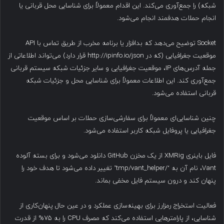
شبکه) را جمع‌آوری می‌کند. این اقدام معمولاً برای شناسایی محل قربانی یا
انجام حملات هدفمند انجام می‌شود.
Socket توضیح می‌دهد که بدافزار یا برنامه مخرب از طریق تماس با API
موقعیت جغرافیایی (که در http://ipinfo.io/json قرار دارد) می‌تواند اطلاعاتی از
جمله آدرس‌های IP، موقعیت جغرافیایی و سایر جزئیات شبکه سیستم قربانی
جمع‌آوری کند. این اطلاعات معمولاً برای شناسایی محل و جزئیات شبکه
قربانی استفاده می‌شود.
چنین شناسایی‌ای معمولاً برای سفارشی‌سازی حملات بر اساس موقعیت
جغرافیایی یا پروفایل شبکه کاربر استفاده می‌شود.
فایل باینری XMRig از یک مخزن GitHub دانلود می‌شود و برای بسته آلوده
Vant، نام آن به ‘/tmp/vant_helper’ تغییر داده می‌شود تا هدف خود را
پنهان کند و درون سیستم فایل مخفی بماند.
فعالیت استخراج رمزارز برای بهینه‌سازی عملکرد و در عین حال پنهان‌کاری از
شناسایی، از پارامترهایی استفاده می‌کند که مصرف CPU را به ۷۵% از قدرت