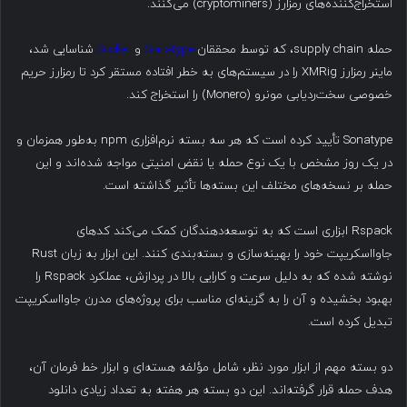
استخراج‌کننده‌های رمزارز (cryptominers) می‌کنند.
حمله supply chain، که توسط محققان
Sonatype
و
Socket
شناسایی شد،
ماینر رمزارز XMRig را در سیستم‌های به خطر افتاده مستقر کرد تا رمزارز حریم
خصوصی سخت‌ردیابی مونرو (Monero) را استخراج کند.
Sonatype تأیید کرده است که هر سه بسته نرم‌افزاری npm به‌طور همزمان و
در یک روز مشخص با یک نوع حمله یا نقض امنیتی مواجه شده‌اند و این
حمله بر نسخه‌های مختلف این بسته‌ها تأثیر گذاشته است.
Rspack ابزاری است که به توسعه‌دهندگان کمک می‌کند کدهای
جاوااسکریپت خود را بهینه‌سازی و بسته‌بندی کنند. این ابزار به زبان Rust
نوشته شده که به دلیل سرعت و کارایی بالا در پردازش، عملکرد Rspack را
بهبود بخشیده و آن را به گزینه‌ای مناسب برای پروژه‌های مدرن جاوااسکریپت
تبدیل کرده است.
دو بسته مهم از ابزار مورد نظر، شامل مؤلفه هسته‌ای و ابزار خط فرمان آن،
هدف حمله قرار گرفته‌اند. این دو بسته هر هفته به تعداد زیادی دانلود