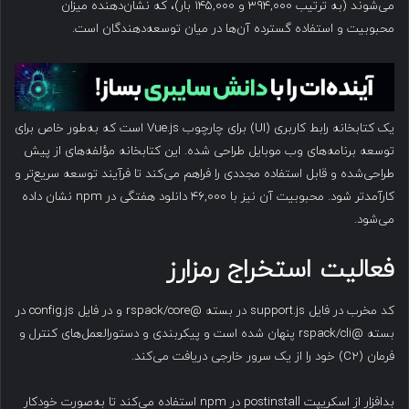
می‌شوند (به ترتیب ۳۹۴,۰۰۰ و ۱۴۵,۰۰۰ بار)، که نشان‌دهنده میزان
محبوبیت و استفاده گسترده آن‌ها در میان توسعه‌دهندگان است.
یک کتابخانه رابط کاربری (UI) برای چارچوب Vue.js است که به‌طور خاص برای
توسعه برنامه‌های وب موبایل طراحی شده. این کتابخانه مؤلفه‌های از پیش
طراحی‌شده و قابل استفاده مجددی را فراهم می‌کند تا فرآیند توسعه سریع‌تر و
کارآمدتر شود. محبوبیت آن نیز با ۴۶,۰۰۰ دانلود هفتگی در npm نشان داده
می‌شود.
فعالیت استخراج رمزارز
کد مخرب در فایل support.js در بسته @rspack/core و در فایل config.js در
بسته @rspack/cli پنهان شده است و پیکربندی و دستورالعمل‌های کنترل و
فرمان (C2) خود را از یک سرور خارجی دریافت می‌کند.
بدافزار از اسکریپت postinstall در npm استفاده می‌کند تا به‌صورت خودکار