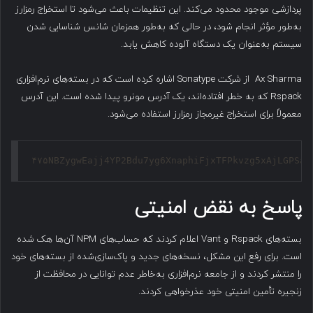
پردازشی موجود محدود می‌کند. این تنظیمات باعث می‌شود تا استخراج رمزارز
به‌طور مؤثر انجام شود، در حالی که به‌طور همزمان شانس شناسایی شدن
سیستم به‌عنوان یک دستگاه آلوده کاهش یابد.
Ax Sharma از شرکت Sonatype اشاره کرده است که در بسته‌های نرم‌افزاری
Rspack که به خطر افتاده‌اند، یک آدرس مونرو پیدا شده است. این آدرس
معمولاً برای استخراج غیرمجاز رمزارز استفاده می‌شود.
۴۷۵NBZygwEajj4YP2Bdu7yg6XnaphiFjxTFPkvzg5xAjLGPSak
پاسخ به نقض امنیتی
بسته‌های Rspack و Vant اعلام کردند که حساب‌های NPM آن‌ها هک شده
است. برای رفع این مشکل، نسخه‌های جدید و پاک‌سازی‌شده از بسته‌های خود
را منتشر کردند و از جامعه نرم‌افزاری به‌خاطر عدم توانایی در محافظت از
زنجیره تأمین امنیتی خود عذرخواهی کردند.