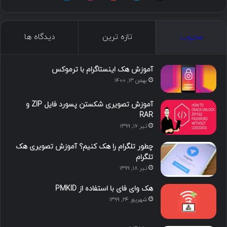
ی
ی
و
ی
ل
ک
ن
ت
ن
گ
محبوب
تازه ترین
دیدگاه ها
س
ک
ی
س
ر
د
و
ت
ا
آموزش هک اینستاگرام با ترموکس
بهمن ۱۳, ۱۴۰۰
ا
ب
ا
م
آموزش تصویری شکستن پسورد فایل ZIP و
ی
گ
RAR
تیر ۱۶, ۱۳۹۹
ن
ر
چطور تلگرام را هک کنیم؟ آموزش تصویری هک
ا
تلگرام
تیر ۱۸, ۱۳۹۹
م
هک وای فای با استفاده از PMKID
شهریور ۲۴, ۱۳۹۹