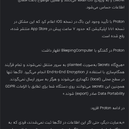
secret) را به ورودی لاگ اضافه می‌کنند و همین موضوع باعث افشای
اطلاعات حساس می‌شود.
Proton با تأیید وجود این باگ در نسخه iOS اعلام کرد که این مشکل در
نسخه ۱٫۱٫۱ اپلیکیشن که حدود ۷ ساعت پیش در App Store منتشر شده،
رفع شده است.
Proton در گفتگو با BleepingComputer اظهار داشت:
«هیچ‌گاه Secrets به‌صورت plaintext به سرور منتقل نمی‌شوند و تمام فرآیند
همگام‌سازی با استفاده از End-to-End Encryption انجام می‌گیرد. لاگ‌ها تنها
در سطح محلی (local) نگهداری می‌شوند و هرگز به سرور ارسال نمی‌گردند.
همچنین این secrets می‌توانند روی دستگاه شما برای تطابق با الزامات GDPR
Data Portability صادر (export) شوند.»
در ادامه Proton افزود:
«به‌عبارت دیگر، حتی اگر این اطلاعات در لاگ‌ها ثبت نمی‌شدند، فردی که به