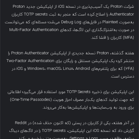
شرکت Proton یک آسیب‌پذیری در نسخه iOS از اپلیکیشن جدید Proton
Authenticator را اصلاح کرده است که منجر به ثبت TOTP secrets کاربران
به‌صورت Plaintext در فایل‌های Debug Log می‌شد؛ مسئله‌ای که می‌توانست
در صورت به‌اشتراک‌گذاری این لاگ‌ها، کدهای Multi-Factor Authentication
(MFA) کاربران را افشا کند.
هفته گذشته، Proton نسخه جدیدی از اپلیکیشن Proton Authenticator را
منتشر کرد؛ یک اپلیکیشن مستقل و رایگان برای Two-Factor Authentication
(2FA) که برای پلتفرم‌های Windows، macOS، Linux، Android و iOS در
دسترس است.
این اپلیکیشن برای ذخیره TOTP Secrets مورد استفاده قرار می‌گیرد؛ اطلاعاتی
که جهت تولید کدهای یک‌بار مصرف احراز هویت (One-Time Passcodes)
برای ورود به وب‌سایت‌ها و اپلیکیشن‌ها به‌کار می‌روند.
در آخر هفته، یکی از کاربران در پستی (که اکنون حذف شده) در Reddit
گزارش داد که نسخه iOS این اپلیکیشن، TOTP secrets را در لاگ‌های دیباگ
برنامه، واقع در مسیر Settings > Logs، به‌صورت متنی ذخیره می‌کند.