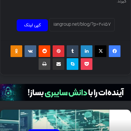
گیرند.
کپی لینک
فیسبوک
ایکس
لینکداین
تامبلر
پینتریست
Reddit
VKontakte
Odnoklassniki
پاکت
اسکایپ
اشتراک گذاری با ایمیل
چاپ