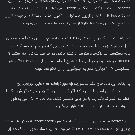
دستگاه شما برای دسترسی به لاگ‌ها دسترسی دارد، همچنان می‌توانست این
secrets را استخراج کند. رمزنگاری Proton نمی‌تواند از دسترسی فیزیکی به
دستگاه محافظت کند، بنابراین مسئولیت تأمین امنیت دستگاه بر عهده کاربر
است، چرا که این موضوع خارج از مدل تهدید ما محسوب می‌شود.»
«ما رفتار ثبت لاگ در اپلیکیشن iOS را تغییر داده‌ایم، اما این یک آسیب‌پذیری
قابل بهره‌برداری توسط مهاجم نیست. در صورتی که مهاجم به دستگاه شما
برای دسترسی به لاگ‌ها دسترسی داشته باشد، در هر صورت قادر به استخراج
secrets خواهد بود و در این حالت هیچ اقدام امنیتی از سمت Proton یا هر
اپلیکیشن ۲FA دیگری قادر به جلوگیری از آن نخواهد بود.»
با اینکه این داده‌های لاگ به‌صورت راه دور (remotely) قابل بهره‌برداری
نیستند، نگرانی اصلی این بود که اگر کاربران این لاگ‌ها را جهت گزارش باگ یا
خطا، به اشتراک بگذارند یا در جایی منتشر کنند، TOTP secrets نیز به‌طور
ناخواسته در اختیار اشخاص ثالث قرار می‌گیرند.
این secrets سپس می‌توانند در یک اپلیکیشن Authenticator دیگر وارد شده
و برای تولید One-Time Passcodes مربوط به آن حساب مورد استفاده قرار