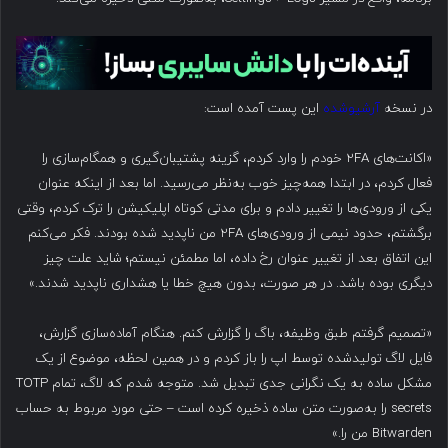
در نسخه
آرشیوشده
این پست آمده است:
«اکانت‌های ۲FA خودم را وارد کردم، گزینه پشتیبان‌گیری و همگام‌سازی را
فعال کردم، در ابتدا همه‌چیز خوب به‌نظر می‌رسید. اما بعد از اینکه عنوان
یکی از ورودی‌ها را تغییر دادم و برای مدتی کوتاه اپلیکیشن را ترک کردم، وقتی
برگشتم، حدود نیمی از ورودی‌های ۲FA من ناپدید شده بودند. فکر می‌کنم
این اتفاق بعد از تغییر عنوان رخ داده، اما مطمئن نیستم؛ شاید علت چیز
دیگری بوده باشد. در هر صورت، بدون هیچ خطا یا هشداری ناپدید شدند.»
«تصمیم گرفتم طبق وظیفه، باگ را گزارش کنم. هنگام آماده‌سازی گزارش،
فایل لاگ تولیدشده توسط اپ را باز کردم و در همین لحظه، موضوع از یک
مشکل ساده به یک نگرانی جدی تبدیل شد. متوجه شدم که لاگ، تمام TOTP
secrets را به‌صورت متن ساده ذخیره کرده است – حتی مورد مربوط به حساب
Bitwarden من را.»