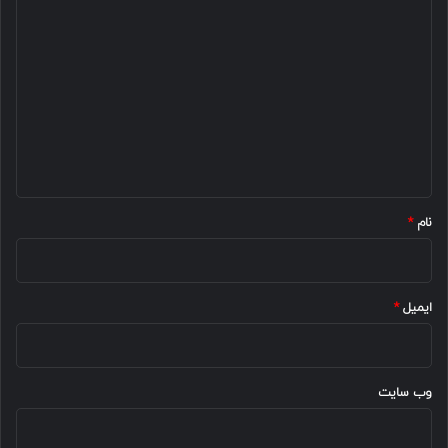
د
ی
د
گ
ا
ه
*
نام
*
ایمیل
*
وب‌ سایت