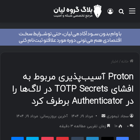
منو
ورود
جستجو برای
خانه
/
اخبار
Proton آسیب‌پذیری مربوط به
افشای TOTP Secrets در لاگ‌ها را
در Authenticator برطرف کرد
سجاد تیموری
ا
مرداد ۱۹, ۱۴۰۴
آخرین بروزرسانی: مرداد ۱۹, ۱۴۰۴
ر
۰
10
زمان تقریبی مطالعه 3 دقیقه
س
فیسبوک
ایکس
لینکداین
تامبلر
پینتریست
پاکت
اسکایپ
مسنجر
ا