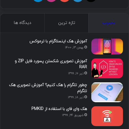
ی
ی
و
ی
ل
ک
ن
ت
ن
گ
محبوب
تازه ترین
دیدگاه ها
س
ک
ی
س
ر
د
و
ت
ا
آموزش هک اینستاگرام با ترموکس
بهمن ۱۳, ۱۴۰۰
ا
ب
ا
م
آموزش تصویری شکستن پسورد فایل ZIP و
ی
گ
RAR
تیر ۱۶, ۱۳۹۹
ن
ر
چطور تلگرام را هک کنیم؟ آموزش تصویری هک
ا
تلگرام
تیر ۱۸, ۱۳۹۹
م
هک وای فای با استفاده از PMKID
شهریور ۲۴, ۱۳۹۹