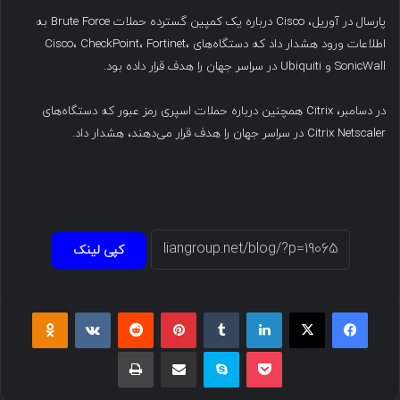
پارسال در آوریل، Cisco درباره یک کمپین گسترده حملات Brute Force به
اطلاعات ورود هشدار داد که دستگاه‌های Cisco، CheckPoint، Fortinet،
SonicWall و Ubiquiti در سراسر جهان را هدف قرار داده بود.
در دسامبر، Citrix همچنین درباره حملات اسپری رمز عبور که دستگاه‌های
Citrix Netscaler در سراسر جهان را هدف قرار می‌دهند، هشدار داد.
کپی لینک
فیسبوک
ایکس
لینکداین
تامبلر
پینتریست
Reddit
VKontakte
Odnoklassniki
پاکت
اسکایپ
اشتراک گذاری با ایمیل
چاپ