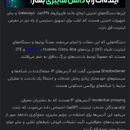
این‌ها دستگاه‌های امنیتی لبه‌ای مانند فایروال‌ها، VPNها، Gateways و سایر
تجهیزات امنیتی هستند که اغلب برای تسهیل دسترسی از راه دور در معرض
اینترنت قرار دارند.
دستگاه‌هایی که این حملات را انجام می‌دهند عمدتاً روترها و دستگاه‌های
اینترنت اشیاء (IoT) از برندهای
MikroTik
، Huawei، Cisco، Boa و ZTE
هستند که معمولاً توسط بات‌نت‌های بزرگ بدافزار به خطر می‌افتند.
ShadowServer همچنین گفت که آدرس‌های IP حمله‌کننده در شبکه‌ها و
سیستم‌های خودمختار زیادی پخش شده‌اند و احتمالاً یک بات‌نت یا عملیاتی
مرتبط با شبکه‌های پراکسی مسکونی هستند.
residential proxying آدرس‌های IP هستند که به مشتریان مصرفی
ارائه‌دهندگان خدمات اینترنت (ISPها) اختصاص داده می‌شوند، که باعث
می‌شود این آدرس‌ها برای استفاده در جرایم سایبری، جمع‌آوری داده‌ها، عبور از
محدودیت‌های جغرافیایی، تأیید تبلیغات، فروش بلیط‌های تقلبی و سایر موارد
بسیار مورد توجه قرار گیرند.