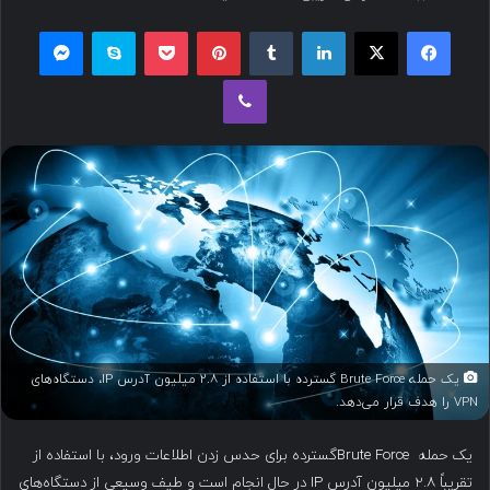
س
فیسبوک
ایکس
لینکداین
تامبلر
پینتریست
پاکت
اسکایپ
مسنجر
ا
ل
وایبر
ب
ه
ا
ی
م
ی
ل
یک حمله Brute Force گسترده با استفاده از ۲.۸ میلیون آدرس IP، دستگاه‌های
VPN را هدف قرار می‌دهد.
یک حمله Brute Forceگسترده برای حدس زدن اطلاعات ورود، با استفاده از
تقریباً ۲.۸ میلیون آدرس IP در حال انجام است و طیف وسیعی از دستگاه‌های