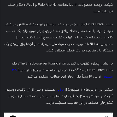
شبکه، ازجمله محصولات Palo Alto Networks، Ivanti و SonicWall را هدف
قرار داده است.
حمله Brute Forceزمانی رخ می‌دهد که مهاجمان تهدیدکننده تلاش می‌کنند
بارها و بارها با استفاده از تعداد زیادی نام کاربری و رمز عبور، وارد یک حساب
کاربری یا دستگاه شوند تا در نهایت ترکیب صحیح را پیدا کنند. پس از
دسترسی به اطلاعات ورود صحیح، مهاجمان می‌توانند از آن‌ها برای ربودن یک
دستگاه یا دسترسی به یک شبکه استفاده کنند.
بر اساس پلتفرم نظارت بر تهدید The Shadowserver Foundation، یک
حمله Brute Forceاز ماه گذشته در حال انجام است و روزانه از تقریباً
۲.۸
میلیون
آدرس IP مبدأ برای انجام این حملات استفاده می‌کند.
بیشتر این آدرس‌ها (۱.۱ میلیون) از
برزیل
هستند و پس از آن ترکیه، روسیه،
آرژانتین، مراکش و مکزیک قرار دارند، اما به طور کلی، تعداد بسیار زیادی از
کشورهای مختلف در این فعالیت مشارکت دارند.