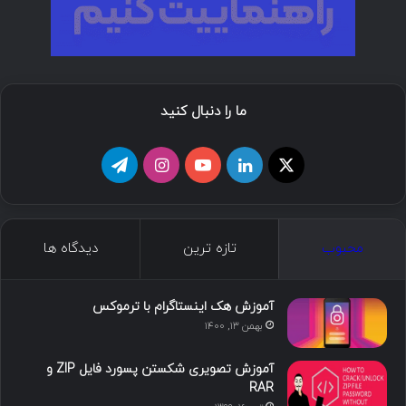
ما را دنبال کنید
ا
ل
ی
ا
ت
ی
ی
و
ی
ل
ک
ن
ت
ن
گ
محبوب
تازه ترین
دیدگاه ها
س
ک
ی
س
ر
د
و
ت
ا
آموزش هک اینستاگرام با ترموکس
بهمن ۱۳, ۱۴۰۰
ا
ب
ا
م
آموزش تصویری شکستن پسورد فایل ZIP و
ی
گ
RAR