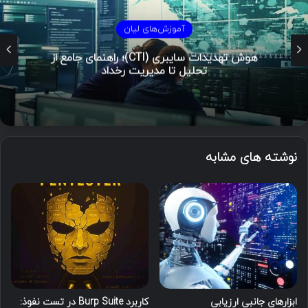
آموزش‌های لیان
هوش تهدیدات سایبری (CTI)؛ راهنمای جامع از
تحلیل تا مدیریت رخداد
نوشته های مشابه
ابزارهای جانبی ارزیابی
کاربرد Burp Suite در تست نفوذ: