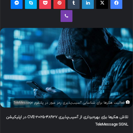
ل
وایبر
ب
ه
ا
ی
م
ی
ل
فعالیت هکرها برای شناسایی آسیب‌پذیری رمز عبور در پلتفرم TeleMessage
تلاش هکرها برای بهره‌برداری از آسیب‌پذیری
CVE-2025-48927
در اپلیکیشن
TeleMessage SGNL