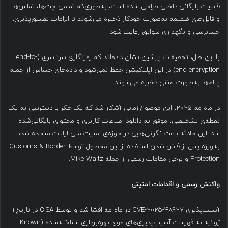
قابلیت بایگانی داخلی طراحی شده است، به‌طوری‌که تمامی چت‌ها، تماس‌ها
و فایل‌های ضمیمه به‌صورت خودکار ذخیره می‌شوند تا الزامات تطبیق‌پذیری،
حسابرسی و نگهداری سوابق رعایت شود.
با این حال، تحقیقات پیشین نشان داده‌اند که رمزنگاری سرتاسری (end-to-
end encryption) در این اپلیکیشن حفظ نمی‌شود و داده‌های حساس از جمله
پیام‌ها به‌صورت متنی ذخیره می‌شوند.
در ماه مه ۲۰۲۵، این موضوع زمانی آشکار شد که یک هکر با دسترسی به یک
نقطه‌ی تشخیصی، موفق به دانلود اطلاعات کاربری و محتوای بایگانی‌شده
شد. این حادثه باعث نگرانی‌هایی در حوزه‌ی امنیت ملی ایالات متحده شد،
به‌ویژه پس از فاش شدن استفاده از این محصول توسط Customs & Border
Protection و برخی مقامات رسمی از جمله Mike Waltz.
واکنش رسمی و اقدامات امنیتی
آسیب‌پذیری CVE-2025-48927 در ماه مه افشا شد و توسط CISA در تاریخ ۱
ژوئیه به فهرست آسیب‌پذیری‌های مورد بهره‌برداری شناخته‌شده (Known