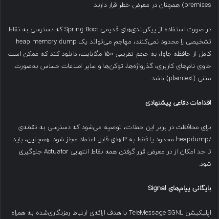
premises) همچنان در معرض خطر قرار دارند.
در صورت استفاده از پیکربندی‌های قدیمی Spring Boot که دسترسی به نقاط
تشخیصی را محدود نمی‌کنند، مهاجم می‌تواند یک heap memory dump
کامل از حافظه جاوا، به حجم تقریبی ۱۵۰ مگابایت، دانلود کند که ممکن است
حاوی نام‌های کاربری، گذرواژه‌ها، توکن‌ها و سایر اطلاعات حساس به‌صورت
متنی (plaintext) باشد.
اقدامات دفاعی پیشنهادی
برای محافظت در برابر این حملات، توصیه می‌شود که دسترسی به نقطه‌ی
/heapdump محدود یا فقط به IPهای قابل اعتماد مجاز شود. همچنین، باید
تا حد امکان از در معرض قرار گرفتن همه نقاط انتهایی Actuator جلوگیری
شود.
بایگانی پیام‌های
Signal
اپلیکیشن TeleMessage SGNL با هدف ارائه‌ی ارتباط رمزنگاری‌شده به همراه