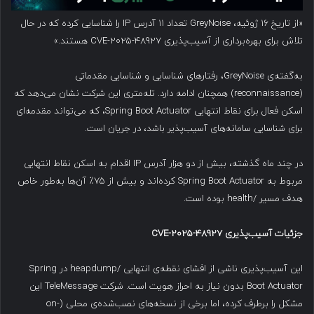
«از تاریخ ۱۶ ژوئیه، GreyNoise تعداد ۱۱ آدرس IP را شناسایی کرده که در حال
تلاش برای بهره‌برداری از آسیب‌پذیری CVE-2025-48927 هستند.»
به‌گفته‌ی GreyNoise، رفتارهای شناسایی و شناسایی مقدماتی
(reconnaissance) همچنان ادامه دارد. تله‌متری این شرکت نشان می‌دهد که
اسکن فعال برای نقاط انتهایی Spring Boot Actuator، که می‌تواند مقدمه‌ای
برای شناسایی سامانه‌های آسیب‌پذیر باشد، در جریان است.
در چند ماه گذشته، بیش از دو هزار آدرس IP اقدام به اسکن نقاط انتهایی
مربوط به Spring Boot Actuator کرده‌اند و بیش از ۷۵٪ آن‌ها به‌طور خاص
هدف مسیر /health بوده است.
جزئیات آسیب‌پذیری
CVE-2025-48927
این آسیب‌پذیری ناشی از افشای نقطه‌ی انتهایی /heapdump در Spring
Boot Actuator بدون نیاز به احراز هویت است. شرکت TeleMessage این
مشکل را برطرف کرده، اما برخی از نسخه‌های نصب‌شده‌ی محلی (on-