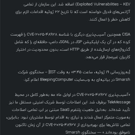
Exploited Vulnerabilities – KEV) اضافه شد. این سازمان از تمامی
آژانس‌های فدرال خواسته است که تا تاریخ ۲۲ ژوئیه اقدامات لازم برای
کاهش خطر را اعمال کنند.
CISA همچنین آسیب‌پذیری دیگری با شناسه CVE-2025-48928 را فهرست
کرده که در آن یک اپلیکیشن JSP در SGNL، دامپ حافظه‌ای را که شامل
گذرواژه‌های ارسال‌شده از طریق HTTP است، بدون محدودیت در اختیار
کاربران غیرمجاز قرار می‌دهد.
[به‌روزرسانی ۱۹ ژوئیه، ساعت ۰۳:۴۵ به وقت EST] – سخنگوی شرکت
Smarsh در بیانیه‌ای به وب‌سایت BleepingComputer اعلام کرد:
«آسیب‌پذیری CVE-2025-48927 در اوایل ماه مه به‌طور کامل در محیط
TeleMessage برطرف شد. این اصلاحات توسط شریک امنیتی مستقل ما نیز
تأیید شده‌اند. به‌دلیل ماهیت پلتفرم SaaS مبتنی بر ابر، تمامی اصلاحات
به‌صورت متمرکز اعمال شدند و نیازی به اقدام توسط مشتریان نبود. بنابراین،
تمامی تلاش‌ها برای بهره‌برداری از CVE-2025-48927 از آن زمان تاکنون
ناموفق بوده‌اند.» — سخنگوی Smarsh