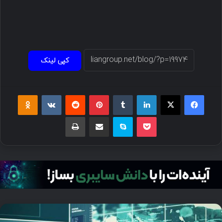
کپی لینک
فیسبوک
ایکس
لینکداین
تامبلر
پینتریست
Reddit
VKontakte
Odnoklassniki
پاکت
اسکایپ
اشتراک گذاری با ایمیل
چاپ