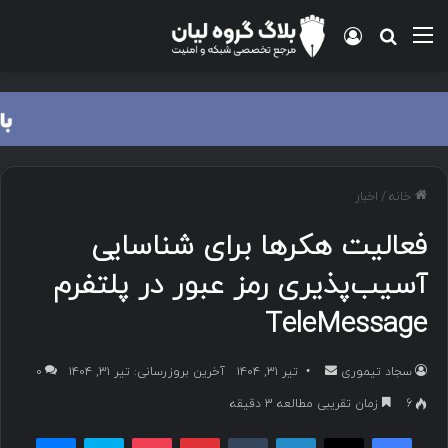
منو
ورود
جستجو برای
خانه
/
اخبار
فعالیت هکرها برای شناسایی
آسیب‌پذیری رمز عبور در پلتفرم
TeleMessage
سجاد تیموری
ا
تیر ۳۱, ۱۴۰۴
آخرین بروزرسانی: تیر ۳۱, ۱۴۰۴
۰
ر
6
زمان تقریبی مطالعه 3 دقیقه
س
فیسبوک
ایکس
لینکداین
تامبلر
پینتریست
پاکت
اسکایپ
مسنجر
ا