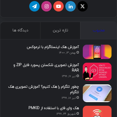
ا
ل
ی
ا
ت
ی
ی
و
ی
ل
ک
ن
ت
ن
گ
محبوب
تازه ترین
دیدگاه ها
س
ک
ی
س
ر
د
و
ت
ا
آموزش هک اینستاگرام با ترموکس
بهمن ۱۳, ۱۴۰۰
ا
ب
ا
م
آموزش تصویری شکستن پسورد فایل ZIP و
ی
گ
RAR
تیر ۱۶, ۱۳۹۹
ن
ر
چطور تلگرام را هک کنیم؟ آموزش تصویری هک
ا
تلگرام
تیر ۱۸, ۱۳۹۹
م
هک وای فای با استفاده از PMKID
شهریور ۲۴, ۱۳۹۹