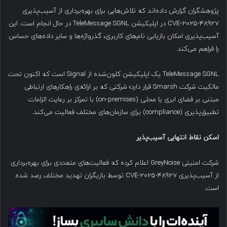
پژوهشگران گزارش داده‌اند که تلاش‌هایی برای بهره‌برداری از آسیب‌پذیری
CVE-2025-48927 در اپلیکیشن TeleMessage SGNL در حال انجام است. این
آسیب‌پذیری امکان بازیابی نام‌های کاربری، گذرواژه‌ها و سایر داده‌های حساس
را فراهم می‌کند.
TeleMessage SGNL یک اپلیکیشن کلون‌شده از Signal است که اکنون تحت
مالکیت شرکت Smarsh قرار دارد؛ شرکتی که بر ارائه‌ی راهکارهای ارتباطی
مبتنی بر فضای ابری یا محلی (on-premises) با تمرکز بر رعایت الزامات
تطبیق‌پذیری (compliance) برای سازمان‌های مختلف فعالیت می‌کند.
اسکن نقاط انتهایی آسیب‌پذیر
شرکت امنیتی GreyNoise اعلام کرده که فعالیت‌های متعددی برای بهره‌برداری
از آسیب‌پذیری CVE-2025-48927 توسط بازیگران تهدید مختلف رصد شده
است.