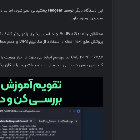
این دستگاه دیگر توسط Netgear پشتیبا
محیط‌ها وجود دارد.
محققان RedFox Security چند آسیب‌پذیری ر
پروتکل های clear text ، استفاده از مکانیزم WPS و عدم محافظت از PIN استفاده شده می باشند.
کند. این نقص دسترسی غیرمجاز به تنظیمات روتر را امکان پ