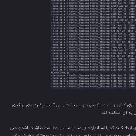
CVE-2024-36788 روتر دارای تنظیم نامناسب فلگ HTTPOnly برای کوکی ها است. یک مهاجم می تواند از این آسیب پذیری برای رهگیری
به آن استفاده کند.
زهای عبوری ایجاد کنند که با استانداردهای امنیتی مناسب مطابقت نداشته باشد و حتی
ه عنوان رمز عبور برای حساب admin بپذیرند. این اسیب پذیری می تواند منجر به دسترسی غیرمجاز، دستکاری شبکه و قرار