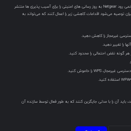
از آنجایی که روتر به EoL ( end-of-life ) رسیده است، انتظار نمی رود Netgear به روز رسانی های امنیتی را برای آسیب پذیری ها منتشر
ران توصیه می‌شود اقدامات کاهشی زیر را اعمال کنند که می‌تواند به
دسترسی غیرمجاز را کاهش دهید.
نها را تغییر دهید.
ر هر گونه نقض احتمالی را محدود کنید.
ز، WPS را خاموش کنید.
انی که هنوز به Netgear WNR614 اعتماد دارند، باید آن را با مدلی جایگزین کنند که به طور فعال توسط سازنده آن