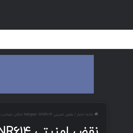
صفحه اصلی
هک و تست نفوذ
دان
خانه
/
اخبار
/
نقض امنیتی Netgear WNR614 امکان تصاحب دستگاه را فراهم می‌کند .