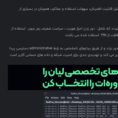
نی نمی‌شود، اما به دلیل قابلیت اطمینان، سهولت استفاده و عملکرد، همچنان در بسیاری از
ا در روتر کشف کردند که شامل : دور زدن احراز هویت ، سیاست ضعیف رمز عبور، استفاده از
CVE-2024-36787 به مهاجم اجازه می دهد تا احراز هویت را دور بزند و از طریق بردارهای نامشخص به رابط administrative دسترسی پیدا
ذیر می کند و تهدیدی جدی برای امنیت شبکه و داده های حساس کاربر است.