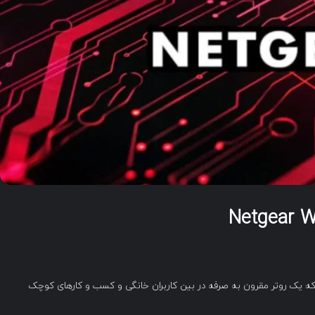
اساس تحقیقات محققان امنیتی، Netgear WNR614 N300 که یک روتر مقرون به صرفه در بین کاربران خانگی و کسب و کارهای کوچک