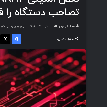
تصاحب دستگاه را فر
سجاد تیموری
ا
خرداد ۲۶, ۱۴۰۳
آخرین بروزرسانی: خرداد ۲۶, ۰۳
ر
فیسبوک
ا
س
اشتراک گذاری
ا
ل
ب
ه
ا
ی
م
ی
ل