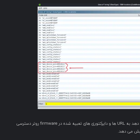
CVE-2024-36795 مجوزهای ناامنی که به مهاجمان اجازه می دهد به URL ها و دایرکتوری های تعبیه شده در firmware روتر دسترسی
ایش می دهد.