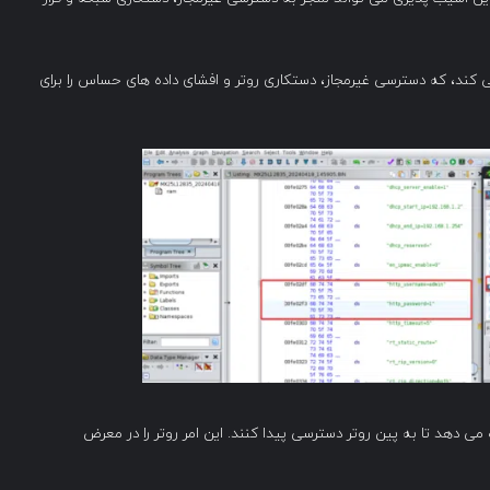
 را در متن ساده ذخیره می کند، که دسترسی غیرمجاز، دستکاری روتر و افشای داده های حساس را برای
ی WPS Wi-Fi به مهاجمان اجازه می دهد تا به پین ​​روتر دسترسی پیدا کنند. این امر روتر را در معرض