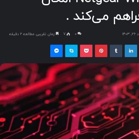
اهم می‌کند .
۱۴
۰
7
زمان تقریبی مطالعه 2 دقیقه
یکس
لینکداین
تامبلر
پینتریست
پاکت
اسکایپ
مسنجر