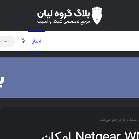
لود دوره و ابزار
برنامه نویسی
شبکه
تغییر پوس
اخبار
نقض امنیتی Netgear WNR614 امکان