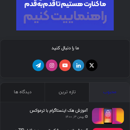
ما را دنبال کنید
ا
ل
ی
ا
ت
ی
ی
و
ی
ل
ک
ن
ت
ن
گ
محبوب
تازه ترین
دیدگاه ها
س
ک
ی
س
ر
د
و
ت
ا
آموزش هک اینستاگرام با ترموکس
بهمن ۱۳, ۱۴۰۰
ا
ب
ا
م