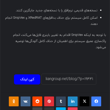
نسخه‌های قدیمی نرم‌افزار را با نسخه‌های جدید جایگزین کنند.
اسکن کامل سیستم برای حذف بدافزارهای XRedRAT و SnipVex انجام
دهند.
با توجه به اینکه SnipVex اقدام به تغییر باینری فایل‌ها می‌کند، انجام
پاک‌سازی عمیق سیستم برای اطمینان از حذف کامل آلودگی‌ها توصیه
می‌شود.
کپی لینک
فیسبوک
ایکس
لینکداین
تامبلر
پینتریست
Reddit
VKontakte
Odnoklassniki
پاکت
اسکایپ
اشتراک گذاری با ایمیل
چاپ