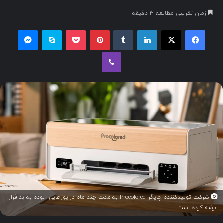
س
زمان تقریبی مطالعه 3 دقیقه
ا
ل
فیسبوک
ایکس
لینکداین
تامبلر
پینتریست
پاکت
اسکایپ
مسنجر
ب
وایبر
ه
ا
ی
م
ی
ل
شرکت تولیدکننده چاپگر Procolored به مدت چند ماه درایورهایی آلوده به بدافزار
عرضه کرده است.