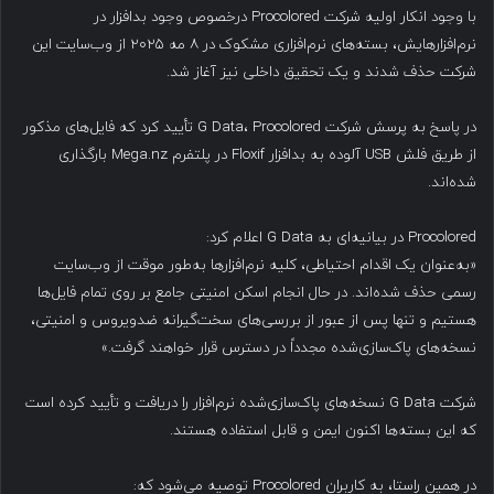
با وجود انکار اولیه شرکت Procolored درخصوص وجود بدافزار در
نرم‌افزارهایش، بسته‌های نرم‌افزاری مشکوک در ۸ مه ۲۰۲۵ از وب‌سایت این
شرکت حذف شدند و یک تحقیق داخلی نیز آغاز شد.
در پاسخ به پرسش شرکت G Data، Procolored تأیید کرد که فایل‌های مذکور
از طریق فلش USB آلوده به بدافزار Floxif در پلتفرم Mega.nz بارگذاری
شده‌اند.
Procolored در بیانیه‌ای به G Data اعلام کرد:
«به‌عنوان یک اقدام احتیاطی، کلیه نرم‌افزارها به‌طور موقت از وب‌سایت
رسمی حذف شده‌اند. در حال انجام اسکن امنیتی جامع بر روی تمام فایل‌ها
هستیم و تنها پس از عبور از بررسی‌های سخت‌گیرانه ضدویروس و امنیتی،
نسخه‌های پاک‌سازی‌شده مجدداً در دسترس قرار خواهند گرفت.»
شرکت G Data نسخه‌های پاک‌سازی‌شده نرم‌افزار را دریافت و تأیید کرده است
که این بسته‌ها اکنون ایمن و قابل استفاده هستند.
در همین راستا، به کاربران Procolored توصیه می‌شود که: