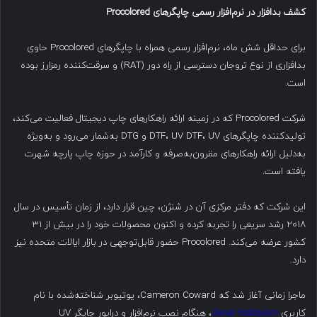
کشف بدافزار در نرم‌افزار رسمی چاپگرهای
Procolored
برای حداقل شش ماه، نرم‌افزار رسمی همراه با چاپگرهای Procolored حاوی
بدافزاری از نوع تروجان دسترسی از راه دور (RAT) و سرقت‌کننده رمزارز بوده
است.
شرکت Procolored که در زمینه ارائه راهکارهای چاپ دیجیتال فعالیت می‌کند،
تولیدکننده چاپگرهای DTF، UV DTF، UV و DTG به‌شمار می‌رود و به‌ویژه
به‌دلیل ارائه راهکارهای مقرون‌به‌صرفه و کارآمد در حوزه چاپ پارچه شهرت
یافته است.
این شرکت که دفتر مرکزی آن در شنژن، چین قرار دارد، از زمان تأسیس در سال
۲۰۱۸ رشد سریعی را تجربه کرده و اکنون محصولات خود را در بیش از ۳۱
کشور عرضه می‌کند. Procolored حضور قابل‌توجهی در بازار ایالات متحده نیز
دارد.
ماجرا زمانی آغاز شد که Cameron Coward، یوتیوبر شناخته‌شده با نام
کاربری
Serial Hobbyism
، هنگام نصب نرم‌افزار و درایور چاپگر UV