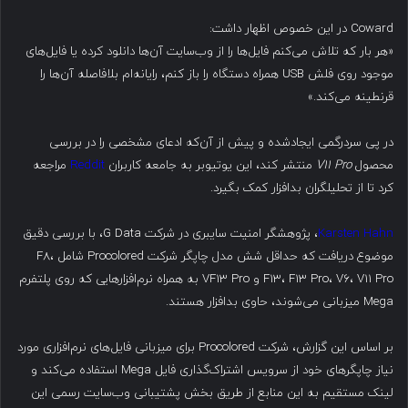
Coward در این خصوص اظهار داشت:
«هر بار که تلاش می‌کنم فایل‌ها را از وب‌سایت آن‌ها دانلود کرده یا فایل‌های
موجود روی فلش USB همراه دستگاه را باز کنم، رایانه‌ام بلافاصله آن‌ها را
قرنطینه می‌کند.»
در پی سردرگمی ایجادشده و پیش از آن‌که ادعای مشخصی را در بررسی
محصول
V11 Pro
منتشر کند، این یوتیوبر به جامعه کاربران
Reddit
مراجعه
کرد تا از تحلیلگران بدافزار کمک بگیرد.
Karsten Hahn
، پژوهشگر امنیت سایبری در شرکت G Data، با بررسی دقیق
موضوع دریافت که حداقل شش مدل چاپگر شرکت Procolored شامل F8،
F13، F13 Pro، V6، V11 Pro و VF13 Pro به همراه نرم‌افزارهایی که روی پلتفرم
Mega میزبانی می‌شوند، حاوی بدافزار هستند.
بر اساس این گزارش، شرکت Procolored برای میزبانی فایل‌های نرم‌افزاری مورد
نیاز چاپگرهای خود از سرویس اشتراک‌گذاری فایل Mega استفاده می‌کند و
لینک مستقیم به این منابع از طریق بخش پشتیبانی وب‌سایت رسمی این