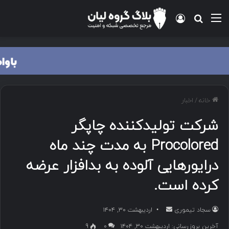
منو
ورود
جستجو برای
خانه
/
اخبار
شرکت تولیدکننده چاپگر
Procolored به مدت چند ماه
درایورهایی آلوده به بدافزار عرضه
کرده است.
سجاد تیموری
ا
اردیبهشت ۳۰, ۱۴۰۴
ر
آخرین بروزرسانی: اردیبهشت ۳۰, ۱۴۰۴
۰
9