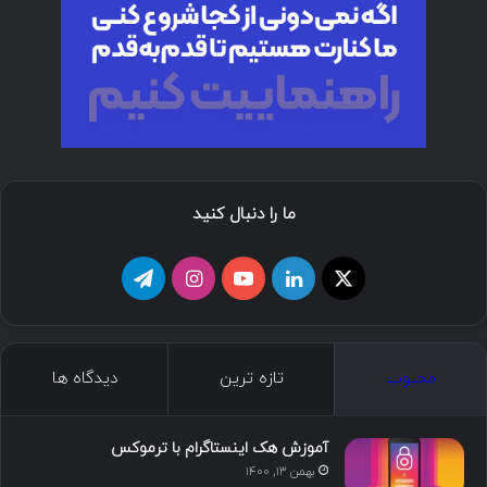
ما را دنبال کنید
ا
ل
ی
ا
ت
ی
ی
و
ی
ل
ک
ن
ت
ن
گ
محبوب
تازه ترین
دیدگاه ها
س
ک
ی
س
ر
د
و
ت
ا
آموزش هک اینستاگرام با ترموکس
بهمن ۱۳, ۱۴۰۰