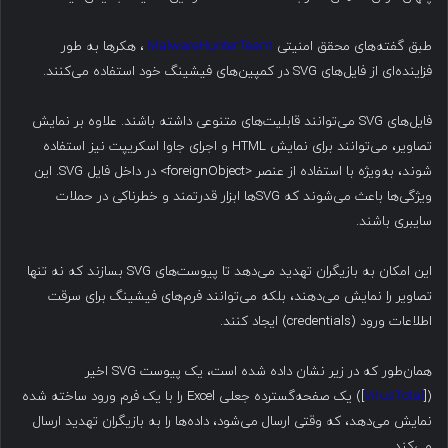
طبق گفته‌های محقق امنیتی
MalwareHunterTeam
، هکرها به طور
فزاینده‌ای از فایل‌های SVG در کمپین‌های فیشینگ خود استفاده می‌کنند.
فایل‌های SVG می‌توانند قابلیت‌های متنوعی داشته باشند. علاوه بر نمایش
تصاویر، می‌توانند برای نمایش HTML و اجرای جاوا اسکریپت نیز استفاده
شوند، به‌ویژه با استفاده از عنصر <foreignObject> در داخل فایل SVG. این
ویژگی‌ها باعث می‌شوند که SVG‌ها ابزار قدرتمند و خطرناکی در حملات
سایبری باشند.
این امکان به بازیگران تهدید می‌دهد تا پیوست‌های SVG بسازند که نه تنها
تصاویر را نمایش می‌دهند، بلکه می‌توانند فرم‌های فیشینگ برای سرقت
اطلاعات ورود (credentials) ایجاد کنند.
همان‌طور که در زیر نشان داده شده است، یک پیوست SVG اخیر
([
VirusTotal
]) یک صفحه‌گسترده جعلی Excel را با یک فرم ورود ساخته شده
نمایش می‌دهد، که وقتی ارسال می‌شود، داده‌ها را به بازیگران تهدید ارسال
می‌کند.