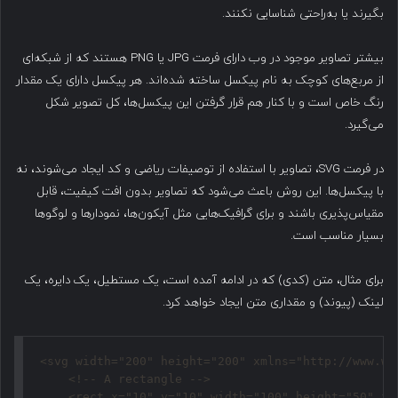
بگیرند یا به‌راحتی شناسایی نکنند.
بیشتر تصاویر موجود در وب دارای فرمت JPG یا PNG هستند که از شبکه‌ای
از مربع‌های کوچک به نام پیکسل ساخته شده‌اند. هر پیکسل دارای یک مقدار
رنگ خاص است و با کنار هم قرار گرفتن این پیکسل‌ها، کل تصویر شکل
می‌گیرد.
در فرمت SVG، تصاویر با استفاده از توصیفات ریاضی و کد ایجاد می‌شوند، نه
با پیکسل‌ها. این روش باعث می‌شود که تصاویر بدون افت کیفیت، قابل
مقیاس‌پذیری باشند و برای گرافیک‌هایی مثل آیکون‌ها، نمودارها و لوگوها
بسیار مناسب است.
برای مثال، متن (کدی) که در ادامه آمده است، یک مستطیل، یک دایره، یک
لینک (پیوند) و مقداری متن ایجاد خواهد کرد.
<svg width="200" height="200" xmlns="http://www.w3.
    <!-- A rectangle -->

    <rect x="10" y="10" width="100" height="50" fi