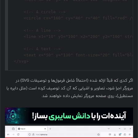
    <!-- A circle -->

    <circle cx="160" cy="40" r="40" fill="red" />

    <!-- A line -->

    <line x1="10" y1="100" x2="200" y2="100" stroke
    <!-- A text -->

    <text x="50" y="130" font-size="20" fill="black
</svg>
اگر کدی که قبلاً ارائه شده (احتمالاً شامل فرمول‌ها و توصیفات SVG) در
مرورگر اجرا شود، تصاویر و اشیایی که آن کد توصیف کرده است (مثل دایره یا
مستطیل)، روی صفحه مرورگر نمایش داده خواهند شد.