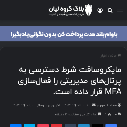
منو
ورود
جستجو برای
خانه
/
اخبار
مایکروسافت شرط دسترسی به
پرتال‌های مدیریتی را فعال‌سازی
MFA قرار داده است.
سجاد تیموری
ا
مرداد ۲۹, ۱۴۰۳
آخرین بروزرسانی: مرداد ۲۹, ۱۴۰۳
ر
۰
9
زمان تقریبی مطالعه 3 دقیقه
س
فیسبوک
ایکس
لینکداین
تامبلر
پینتریست
پاکت
اسکایپ
مسنجر
ا