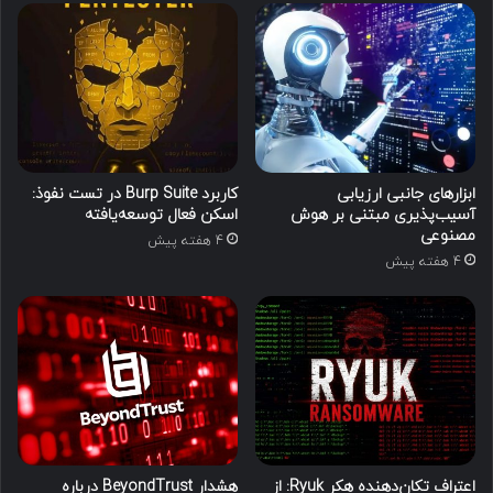
ابزارهای جانبی ارزیابی
کاربرد Burp Suite در تست نفوذ:
آسیب‌پذیری مبتنی بر هوش
اسکن فعال توسعه‌یافته
مصنوعی
4 هفته پیش
4 هفته پیش
اعتراف تکان‌دهنده هکر Ryuk: از
هشدار BeyondTrust درباره