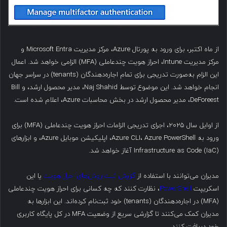
از ماه اکتبر، برای ورود به پورتال Azure، مرکز مدیریت Microsoft Entra و
مرکز مدیریت Intune، احراز هویت چندعاملی (MFA) الزامی خواهد شد. اعمال
این الزام به‌صورت تدریجی برای تمام اجاره‌دهندگان (tenants) در سراسر جهان
انجام خواهد شد. این موضوع توسط Naj Shahid، مدیر محصول ارشد، و Bill
DeForeest، مدیر محصول ارشد در بخش محاسبات Azure، اعلام شده است.
از اوایل سال ۲۰۲۵، اجرای تدریجی الزامات احراز هویت چندعاملی (MFA) برای
ورود به Azure CLI، Azure PowerShell، اپلیکیشن موبایل Azure، و ابزارهای
Infrastructure as Code (IaC) آغاز خواهد شد.
مدیران می‌توانند با استفاده از
گزارش ثبت روش‌های احراز هویت
یا این
اسکریپت
PowerShell
، نظارت کنند که چه کسانی برای احراز هویت چندعاملی
(MFA) در اجاره‌دهندگان (tenants) خود ثبت‌نام کرده‌اند. این ابزارها به
مدیران کمک می‌کنند تا گزارشی سریع از وضعیت MFA در کل پایگاه کاربری
خود دریافت کنند.