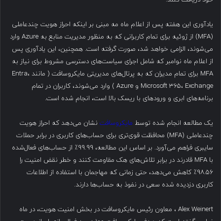
یادآوری این هفته پس از اعلام ماه مه مبنی بر اینکه احراز هویت چندعاملی
(MFA) از ژوئیه برای تمام کاربرانی که به منظور مدیریت منابع به Azure وارد
می‌شوند، الزامی خواهد شد، صورت گرفته است. همچنین، این یادآوری پس
از اعلام ماه نوامبر که شامل اجرای سیاست‌های دسترسی مشروط برای نیاز به
MFA برای تمام مدیران که به پرتال‌های مدیریتی مایکروسافت ( مانند Entra،
Microsoft 365، Exchange و Azure ) وارد می‌شوند، کاربران در تمام
برنامه‌های ابری و ورودهای با ریسک بالا است، انجام شده است.
یک مطالعه انجام شده توسط
مایکروسافت
نشان می‌دهد که احراز هویت
چندعاملی (MFA) محافظت قوی‌تری برای حساب‌های کاربری در برابر حملات
سایبری فراهم می‌آورد. بر اساس این مطالعه، ۹۹.۹۹٪ از حساب‌های فعال‌شده
با MFA قادرند در برابر تلاش‌های هک مقاومت کنند و خطر نقض امنیت را
۹۸.۵۶٪ کاهش می‌دهد، حتی زمانی که مهاجمان با استفاده از اطلاعات
کاربری دزدیده شده سعی در نفوذ به حساب‌ها دارند.
Alex Weinert ، معاون رئیس مایکروسافت در بخش امنیت هویت، در ماه