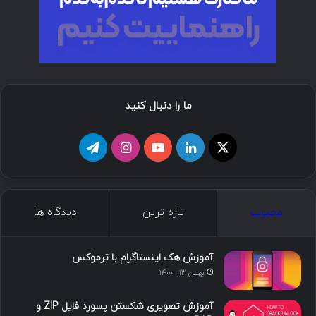
ما را دنبال کنید
ا
ل
ی
ا
ت
ی
ی
و
ی
ل
ک
ن
ت
ن
گ
محبوب
تازه ترین
دیدگاه ها
س
ک
ی
س
ر
د
و
ت
ا
آموزش هک اینستاگرام با ترموکس
بهمن ۱۳, ۱۴۰۰
ا
ب
ا
م
آموزش تصویری شکستن پسورد فایل ZIP و