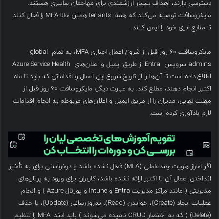
دسترسی دارند، اهداف بسیار ارزشمندی برای مهاجمان سایبری هستند.
مایکروسافت توصیه می‌کند که همه tenants همین حالا MFA را فعال کنند
تا منابع ابری خود را ایمن کنند.
مایکروسافت ۶۰ روز قبل از شروع اعمال اجباری MFA، به تمام global
admins سرویس Entra از طریق ایمیل و اعلان‌های Azure Service Health
اطلاع داده است تا آن‌ها را از تاریخ شروع این اعمال و اقداماتی که باید تا ماه
اکتبر انجام دهند، مطلع کند. به عبارت دیگر، مایکروسافت ۶۰ روز قبل از
مهلت نهایی، مدیران را از طریق ایمیل و اعلان‌های مربوطه به انجام اقدامات
لازم یادآوری کرده است.
اگر احراز هویت چندعاملی (MFA) فعال نشده باشد و درخواستی برای به تأخیر
انداختن اعمال آن تا اکتبر ارائه نشده باشد، کاربران برای ورود به پرتال‌های
مدیریتی ( مانند مراکز مدیریت Entra و Intune و پورتال Azure ) و انجام
عملیات ایجاد (Create)، خواندن (Read)، به‌روزرسانی (Update)، یا حذف
(Delete)
( که به اختصار CRUD نامیده می‌شوند ) باید ابتدا MFA را تنظیم