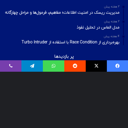
2 هفته پیش
مدیریت ریسک در امنیت اطلاعات؛ مفاهیم، فرمول‌ها و مراحل چهارگانه
2 هفته پیش
مدل الماس در تحلیل نفوذ
4 هفته پیش
بهره‌برداری از Race Condition با استفاده از Turbo Intruder
پر بازدیدها
اردیبهشت ۲۰, ۱۴۰۰
فیسبوک
ایکس
Reddit
واتس آپ
تلگرام
وایبر
بیت‌لاکر چیست؟ شکستن قفل درایو Bitlocker
اسفند ۲۹, ۱۴۰۱
معرفی ۱۸ ابزار OSINT برای تست‌نفوذ
فروردین ۲, ۱۴۰۰
درآمد و بازارکار متخصصان شبکه و امنیت شبکه، در ایران و جهان
© Copyright 2025, All Rights Reserved | تمامی حقوق برای گروه لیان