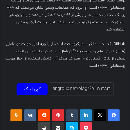
نوامبر گفته است که هدف مایکروسافت ۱۰۰ درصد فعال‌سازی احراز هویت
چندعاملی (MFA) است. او افزود که مطالعات رسمی نشان می‌دهند که MFA
ریسک تصاحب حساب‌ها را بیش از ۹۹ درصد کاهش می‌دهد و بنابراین، هر
کاربری که به سیستم‌ها وارد می‌شود، باید از احراز هویت قوی و مدرن
استفاده کند.
GitHub، که تحت مالکیت مایکروسافت است، از ژانویه احراز هویت دو عاملی
(۲FA) را برای تمامی توسعه‌دهندگان فعال اجباری کرده است. این اقدام
بخشی از تلاش گسترده‌تری است که هدف آن افزایش استفاده از احراز هویت
چندعاملی (MFA) است.
کپی لینک
فیسبوک
ایکس
لینکداین
تامبلر
پینتریست
Reddit
VKontakte
Odnoklassniki
پاکت
اسکایپ
اشتراک گذاری با ایمیل
چاپ