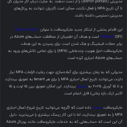
مدیریتی (admin portals) را از دست ندهند. به عبارت دیگر، اگر مدیران کل
تا آن تاریخ MFA را فعال نکنند، ممکن است کاربران نتوانند به پرتال‌های
مدیریتی دسترسی داشته باشند.
این اقدام بخشی از ابتکار جدید مایکروسافت با عنوان
Secure Future
Initiative
(SFI) است و هدف آن اطمینان از محافظت حساب‌های Azure در
برابر حملات فیشینگ و هک شدن است. برای رسیدن به این هدف،
مایکروسافت احراز هویت چندعاملی (MFA) را برای تمامی تلاش‌های ورود به
حساب‌های Azure اجباری کرده است.
مدیرانی که به زمان بیشتری برای آماده‌سازی جهت رعایت الزامات MFA نیاز
دارند، می‌توانند تاریخ اعمال اجباری MFA را برای هر tenant به تعویق بیندازند
و تا ۱۵ آوریل ۲۰۲۵ به
تعویق
بیندازند. این امکان تعویق بین ۱۵ اوت و ۱۵
اکتبر (یک بازه زمانی) قابل انجام است.
مایکروسافت
هشدار
داده است که اگرچه می‌توانید تاریخ شروع اعمال اجباری
MFA را به تعویق بیندازید، اما با این کار ریسک بیشتری را می‌پذیرید. دلیل
آن این است که حساب‌هایی که به خدمات مایکروسافت مانند پورتال Azure