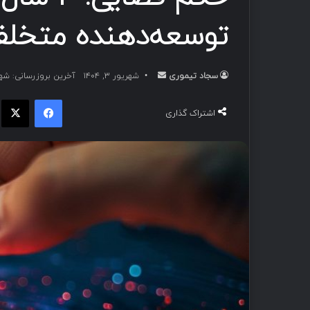
توسعه‌دهنده متخلف در پرو
سجاد تیموری
ا
شهریور ۳, ۱۴۰۴
آخرین بروزرسانی: شهریور ۲
ر
فیسبوک
ا
س
اشتراک گذاری
ا
ل
ب
ه
ا
ی
م
ی
ل