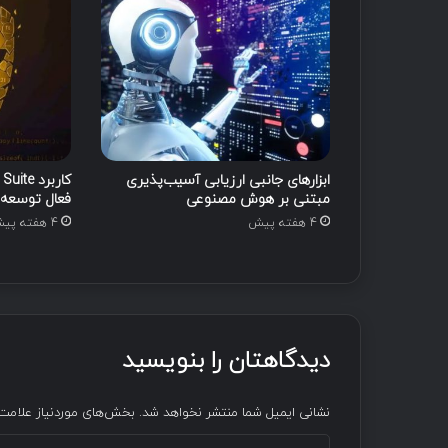
پ
ر
و
ن
د
ه
۳
.
ابزارهای جانبی ارزیابی آسیب‌پذیری
۵
مبتنی بر هوش مصنوعی
فعال توسعه‌ی
م
4 هفته پیش
4 هفته پیش
ی
ل
ی
و
ن
د
دیدگاهتان را بنویسید
ل
ا
ر
نشانی ایمیل شما منتشر نخواهد شد.
بخش‌های موردنیاز علامت‌
ی
C