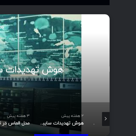
بع
آ
مدی
2 هفته پیش
3 هفته پیش
Footprinting و Reconnaissance چیست؟ آشنایی با روش‌های جمع‌آوری اطلاعات در امنیت سایبری
هوش تهدیدات سایبری (CTI)؛ راهنمای جامع از تحلیل تا مدیریت رخداد