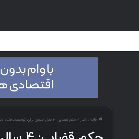
صفحه اصلی
هک و تست نفوذ
دان
خانه
/
اخبار
/
حکم قضایی: ۴ سال حبس برای توسعه‌دهنده متخلف در پرونده kill switch
حکم قضای