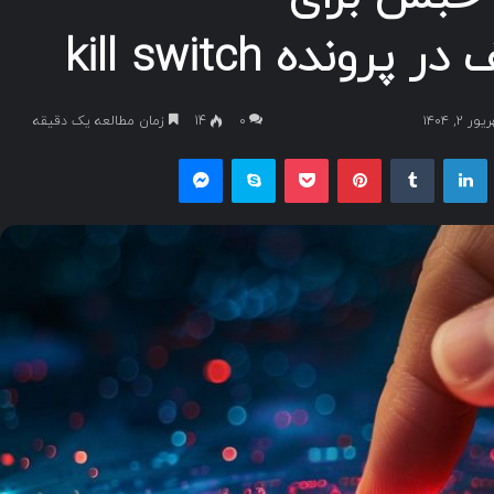
نده kill switch
, ۱۴۰۴
۰
14
زمان مطالعه یک دقیقه
یکس
لینکداین
تامبلر
پینتریست
پاکت
اسکایپ
مسنجر