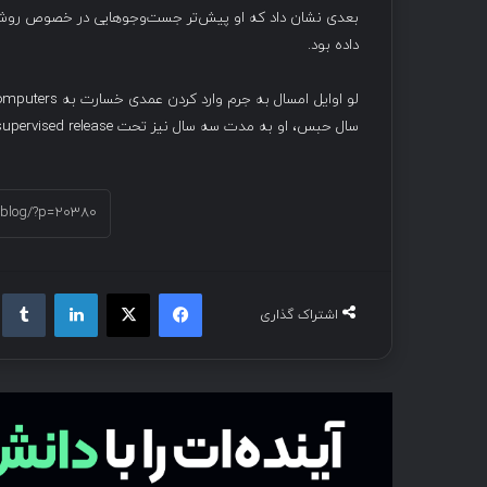
داده بود.
سال حبس، او به مدت سه سال نیز تحت supervised release قرار خواهد گرفت.
فیسبوک
ایکس
لینکداین
تام
اشتراک گذاری