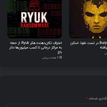
ر
ا
ن
د
ر
و
ی
د
کاربرد Burp Suite در تست نفوذ: اسکن
اعتراف تکان‌دهنده هکر Ryuk: از حمله
ی
افته
به مراکز درمانی تا کسب میلیون‌ها دلار
E
باج
R
4 هفته پیش
M
A
C
و
ا
ف
ش
ا
گذاری شده‌اند
*
ی
ز