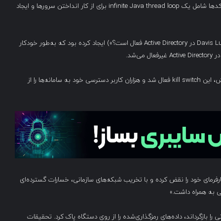
محیط تولید Windows شرکت، اقدام به تلافی‌جویی کرد. این کدها شامل یک infinite Java thread loop برای از کار انداختن سرورها و ایجاد
همچنین او یک kill switch با نام “IsDLEnabledinAD” («آیا Davis Lu در Active Directory فعال است؟») ایجاد کرده بود که به‌طور خودکار
‌شد.
با اخراج او در ۹ سپتامبر ۲۰۱۹ و غیرفعال شدن حساب کاربری‌اش، این kill switch فعال شد و هزاران کاربر دسترسی خود به سامانه‌ها را از
رفرمای خود را نقض کرده و با تخریب شبکه‌های سازمانی، خسارات گسترده‌ای
ی به همراه داشت.»
را بازگرداند، داده‌های رمزگذاری‌شده را از روی دستگاه پاک کرد. تحقیقات