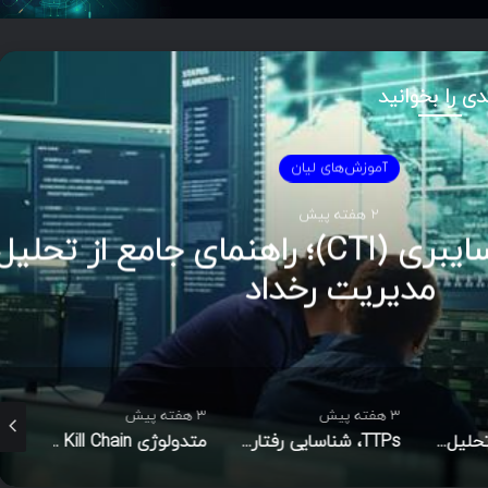
دی را بخوانید
موزش‌های لیان
2 هفته پیش
هوش تهدیدات سایبری (CTI)؛ راهنمای جامع از تحلیل تا
ریت رخداد
3 هفته پیش
3 هفته پیش
3 هفته پیش
مدل الماس در تحلیل نفوذ
TTPs، شناسایی رفتاری مهاجم و شاخص‌های نفوذ در امنیت سایبری
متدولوژی Cyber Kill Chain