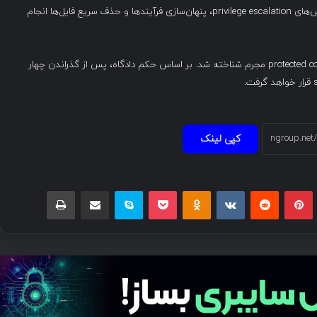
بعدی نشان داد که او پیش‌تر جست‌وجوهایی در خصوص روش‌های privilege escalation، پنهان‌سازی فرآیندها و حذف سریع فایل‌ها انجام
لو اوایل امسال به جرم وارد کردن عمدی خسارت به protected computers مجرم شناخته شد. بر اساس حکم دادگاه، پس از گذراندن چهار
کپی لینک
بلر
پینتریست
Reddit
VKontakte
Odnoklassniki
پاکت
اسکایپ
اشتراک گذاری با ایمیل
چاپ