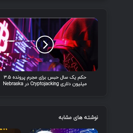
ح
ک
م
ی
ک
س
ا
ل
ح
ب
حکم یک سال حبس برای مجرم پرونده ۳.۵
س
میلیون دلاری Cryptojacking در Nebraska
ب
ر
ا
ی
م
نوشته های مشابه
ج
ر
م