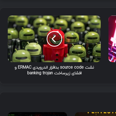
ن
ش
ت
s
o
u
r
c
e
c
نشت source code بدافزار اندرویدی ERMAC و
o
افشای زیرساخت banking trojan
d
e
ب
د
ا
ف
ز
ا