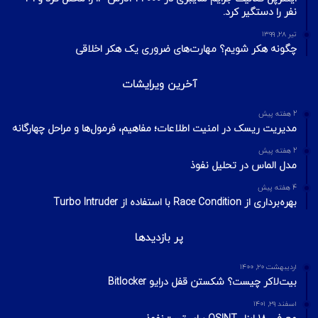
آخرین تایپیک ها
1 هفته پیش
تکنیک‌های شناسایی میزبان در شبکه با ابزار Nmap
2 هفته پیش
اسکن شبکه چیست؟ معرفی انواع اسکن و فلگ‌های TCP
2 هفته پیش
Footprinting و Reconnaissance چیست؟ آشنایی با روش‌های
جمع‌آوری اطلاعات در امنیت سایبری
محبوبترین ها
خرداد ۳, ۱۴۰۴
O2 بریتانیا آسیب‌پذیری افشای موقعیت مکانی کاربران از طریق
فراداده تماس را برطرف کرد.
آبان ۱۶, ۱۴۰۳
اینترپل فعالیت جرایم سایبری در ۲۲۰۰۰ آدرس IP را مختل کرد و ۴۱
نفر را دستگیر کرد.
تیر ۲۸, ۱۳۹۹