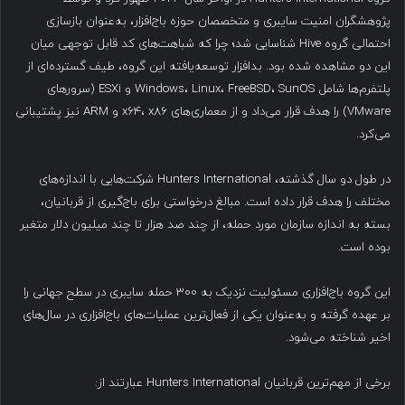
پژوهشگران امنیت سایبری و متخصصان حوزه باج‌افزار، به‌عنوان بازسازی
احتمالی گروه Hive شناسایی شد؛ چرا که شباهت‌های کد قابل توجهی میان
این دو مشاهده شده بود. بدافزار توسعه‌یافته این گروه، طیف گسترده‌ای از
پلتفرم‌ها شامل Windows، Linux، FreeBSD، SunOS و ESXi (سرورهای
VMware) را هدف قرار می‌داد و از معماری‌های x64، x86 و ARM نیز پشتیبانی
می‌کرد.
در طول دو سال گذشته، Hunters International شرکت‌هایی با اندازه‌های
مختلف را هدف قرار داده است. مبالغ درخواستی برای باج‌گیری از قربانیان،
بسته به اندازه سازمان مورد حمله، از چند صد هزار تا چند میلیون دلار متغیر
بوده است.
این گروه باج‌افزاری مسئولیت نزدیک به ۳۰۰ حمله سایبری در سطح جهانی را
بر عهده گرفته و به‌عنوان یکی از فعال‌ترین عملیات‌های باج‌افزاری در سال‌های
اخیر شناخته می‌شود.
برخی از مهم‌ترین قربانیان Hunters International عبارتند از: