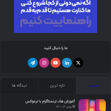
ما را دنبال کنید
ا
ل
ی
ا
ت
ی
ی
و
ی
ل
ک
ن
ت
ن
گ
محبوب
تازه ترین
دیدگاه ها
س
ک
ی
س
ر
د
و
ت
ا
آموزش هک اینستاگرام با ترموکس
بهمن ۱۳, ۱۴۰۰