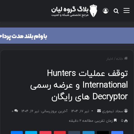
منو
ورود
جستجو برای
خانه
/
اخبار
توقف عملیات Hunters
International و عرضه رسمی
Decryptor های رایگان
سجاد تیموری
ا
تیر ۱۷, ۱۴۰۴
آخرین بروزرسانی: تیر ۱۶, ۱۴۰۴
۰
ر
5
زمان تقریبی مطالعه 2 دقیقه
س
فیسبوک
ایکس
لینکداین
تامبلر
پینتریست
پاکت
اسکایپ
مسنجر
ا