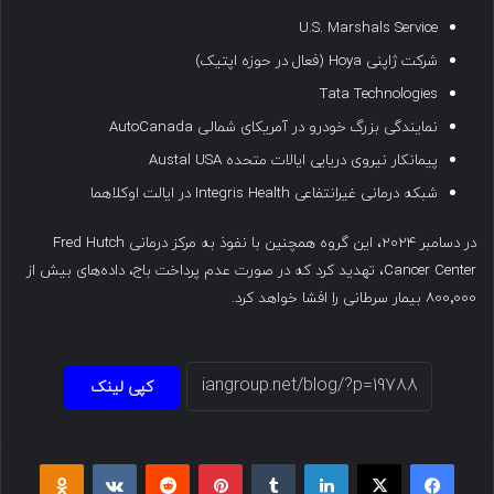
U.S. Marshals Service
شرکت ژاپنی Hoya (فعال در حوزه اپتیک)
Tata Technologies
نمایندگی بزرگ خودرو در آمریکای شمالی AutoCanada
پیمانکار نیروی دریایی ایالات متحده Austal USA
شبکه درمانی غیرانتفاعی Integris Health در ایالت اوکلاهما
در دسامبر ۲۰۲۴، این گروه همچنین با نفوذ به مرکز درمانی Fred Hutch
Cancer Center، تهدید کرد که در صورت عدم پرداخت باج، داده‌های بیش از
۸۰۰٬۰۰۰ بیمار سرطانی را افشا خواهد کرد.
کپی لینک
فیسبوک
ایکس
لینکداین
تامبلر
پینتریست
Reddit
VKontakte
Odnoklassniki