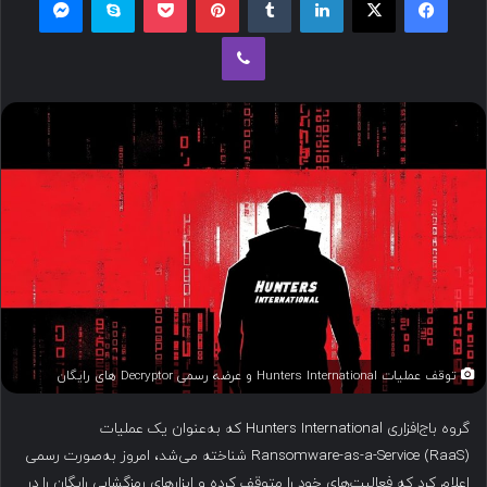
ل
وایبر
ب
ه
ا
ی
م
ی
ل
توقف عملیات Hunters International و عرضه رسمی Decryptor های رایگان
گروه باج‌افزاری Hunters International که به‌عنوان یک عملیات
Ransomware-as-a-Service (RaaS) شناخته می‌شد، امروز به‌صورت رسمی
اعلام کرد که فعالیت‌های خود را متوقف کرده و ابزارهای رمزگشایی رایگان را در