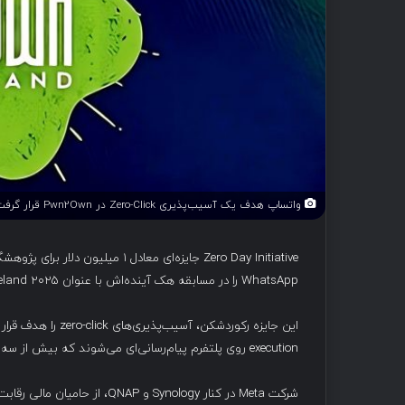
واتساپ هدف یک آسیب‌پذیری Zero-Click در Pwn2Own قرار گرفت
WhatsApp را در مسابقه هک آینده‌اش با عنوان Pwn2Own Ireland 2025 به نمایش بگذارند.
execution روی پلتفرم پیام‌رسانی‌ای می‌شوند که بیش از سه میلیارد کاربر در سراسر دنیا دارد.