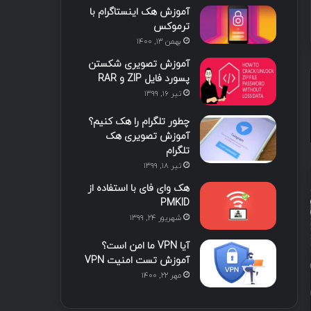
آموزش هک اینستاگرام با
ا
ب
ا
م
ترموکس
بهمن ۱۳, ۱۴۰۰
ی
گ
آموزش تصویری شکستن
ن
ر
پسورد فایل ZIP و RAR
تیر ۱۶, ۱۳۹۹
ا
چطور تلگرام را هک کنیم؟
م
آموزش تصویری هک
تلگرام
تیر ۱۸, ۱۳۹۹
هک وای فای با استفاده از
PMKID
شهریور ۲۴, ۱۳۹۹
یییی اسلاید
آیا VPN ما امن است؟
آموزش تست امنیت VPN
3 هفته پیش
مهر ۲۲, ۱۴۰۰
TTPs، شناسایی رفتاری مها