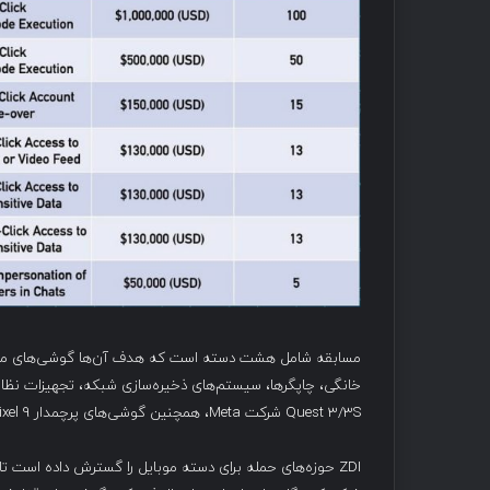
مسابقه شامل هشت دسته است که هدف آن‌ها گوشی‌های موبای
Quest 3/3S شرکت Meta، همچنین گوشی‌های پرچمدار Samsung Galaxy S25، Google Pixel 9 و Apple iPhone 16 می‌باشد.