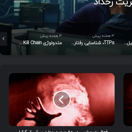
3 هفته پیش
3 هفته پیش
3 هفته پیش
TTPs، شناسایی رفتاری مهاجم و شاخص‌های نفوذ در امنیت سایبری
متدولوژی Cyber Kill Chain
هک اخلاقی مبتنی بر هوش مصنوعی
ف
ع
ا
ل
ی
ت
م
خ
ر
ب