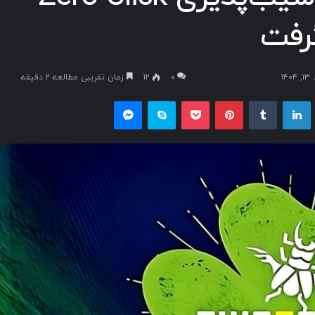
۱
۰
12
زمان تقریبی مطالعه 2 دقیقه
یکس
لینکداین
تامبلر
پینتریست
پاکت
اسکایپ
مسنجر