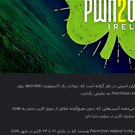
Zero Day Initiative جایزه‌ای معادل ۱ میلیون دلار برای پژوهشگران امنیتی در نظر گرفته است که بتوانند یک اکسپلویت zero-click برای
این جایزه رکوردشکن، آسیب‌پذیری‌های zero-click را هدف قرار می‌دهد؛ آسیب‌هایی که بدون هیچ‌گونه تعامل از سوی کاربر، منجر به code
شرکت Meta در کنار Synology و QNAP، از حامیان مالی رقابت Pwn2Own Ireland 2025 هستند که در بازه‌ی ۲۱ تا ۲۴ اکتبر در شهر Cork