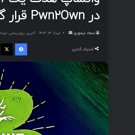
در Pwn2Own قرار گرفت
سجاد تیموری
ا
مرداد ۱۳, ۱۴۰۴
آخرین بروزرسانی: مرداد ۱۳, ۴۰۴
ر
فیسبوک
ا
س
اشتراک گذاری
ا
ل
ب
ه
ا
ی
م
ی
ل