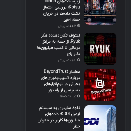
زیرساخت‌های Nihon
Kotsu؛ بررسی احتمال
نشت داده‌ها در جریان
حمله اخیر
3 هفته پیش
اعتراف تکان‌دهنده هکر
Ryuk: از حمله به مراکز
درمانی تا کسب میلیون‌ها
دلار باج
4 هفته پیش
هشدار BeyondTrust
درباره آسیب‌پذیری‌های
بحرانی در نرم‌افزارهای
دسترسی از راه دور
تیر ۱۶, ۱۴۰۵
نفوذ سایبری به سیستم
ایمیل KDDI؛ داده‌های
میلیون‌ها کاربر در معرض
خطر