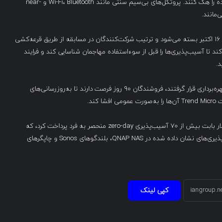
شرکت‌کنندگان باید از طریق اتصال فیزیکی، گوشی‌های قفل‌شده را هک کنند. پروتکل‌های بی‌سیم سنتی مانند Wi-Fi، Bluetooth و near-
ثبت‌نام تا ساعت ۵ بعدازظهر به وقت استاندارد ایرلند در تاریخ ۱۶ اکتبر بسته می‌شود و ترتیب شرکت‌کنندگان در مسابقه از طریق قرعه‌کشی
Zero این رویداد را برگزار می‌کند تا آسیب‌پذیری‌ها را قبل از سوءاستفاده مهاجمان شناسایی کند و فرایند
د.
پس از اینکه آسیب‌پذیری‌ها در رویدادهای Pwn2Own مورد بهره‌برداری قرار گرفتند، فروشندگان ۹۰ روز فرصت دارند تا به‌روزرسانی‌های
رویداد Pwn2Own Ireland سال گذشته بیش از ۱,۰۷۸,۷۵۰ دلار بابت بیش از ۷۰ آسیب‌پذیری zero-day منحصر به فرد پرداخت کرد، که
شرکت Viettel Cyber Security مبلغ ۲۰۵,۰۰۰ دلار بابت آسیب‌پذیری‌های نشان داده شده در QNAP NAS، بلندگوهای Sonos و چاپگرهای
کپی لینک