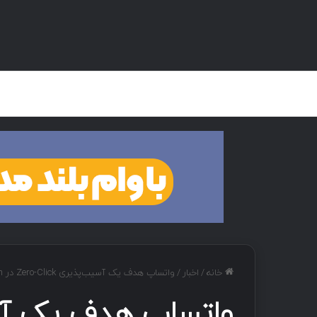
صفحه اصلی
هک و تست نفوذ
دان
خانه
/
اخبار
/
واتساپ هدف یک آسیب‌پذیری Zero-Click در Pwn2Own قرار گرفت