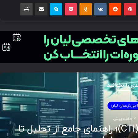
بلر
پینتریست
Reddit
VKontakte
Odnoklassniki
پاکت
اسکایپ
اشتراک گذاری با ایمیل
چاپ
دی را بخوانید
مستند
3 هفته پیش
 در تحلیل نفوذ