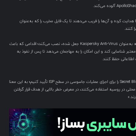
ی انجام این حمله، مهاجمان قربانیان را به captive portalها هدایت کرده و آن‌ها را فریب می‌دهند تا یک فایل مخرب را که به‌عنوان
پس از اجرا، ApolloShadow یک گواهی ریشه مورد اعتماد را که به‌عنوان Kaspersky Anti-Virus جعل شده، نصب می‌کند؛ اقدامی که باعث
عتبر شناسایی کند و این امکان را به مهاجمان می‌دهد تا پس از نفوذ به
اطلاعاتی حفظ کنند.
«این نخستین باری است که می‌توانیم توانمندی گروه Secret Blizzard را برای اجرای عملیات جاسوسی در سطح ISP تأیید کنیم؛ به این معنا
ت محلی در روسیه استفاده می‌کنند، در معرض خطر بالایی از هدف قرار گرفتن