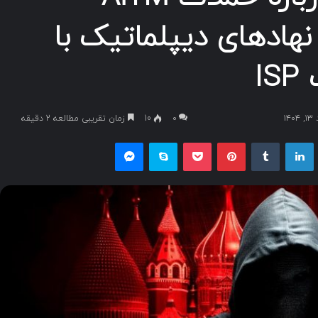
هادهای دیپلماتیک با
I
۱
۰
10
زمان تقریبی مطالعه 2 دقیقه
یکس
لینکداین
تامبلر
پینتریست
پاکت
اسکایپ
مسنجر