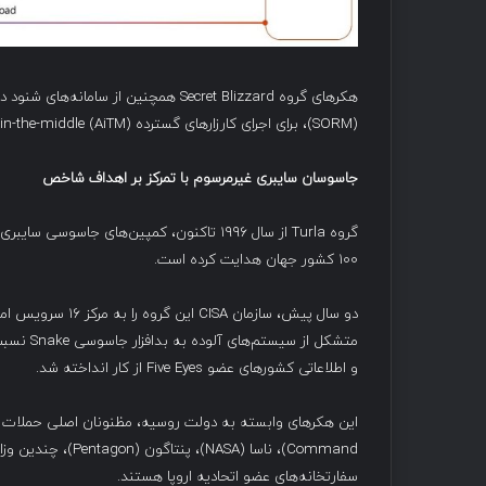
(SORM)، برای اجرای کارزارهای گسترده adversary-in-the-middle (AiTM) خود بهره‌برداری می‌کنند.
جاسوسان سایبری غیرمرسوم با تمرکز بر اهداف شاخص
گروه Turla از سال ۱۹۹۶ تاکنون، کمپین‌های ج
۱۰۰ کشور جهان هدایت کرده است.
متشکل از
و اطلاعاتی کشورهای عضو Five Eyes از کار انداخته شد.
Command)، ناسا (SA
سفارتخانه‌های عضو اتحادیه اروپا هستند.