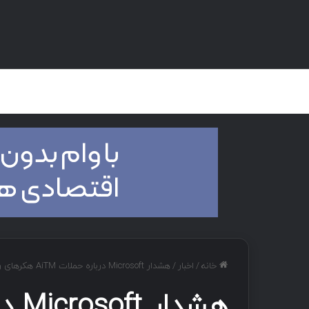
صفحه اصلی
هک و تست نفوذ
دان
خانه
/
اخبار
/
هشدار Microsoft درباره حملات AiTM هکرهای روس علیه نهادهای دیپلماتیک با استفاده از زیرساخت ISP