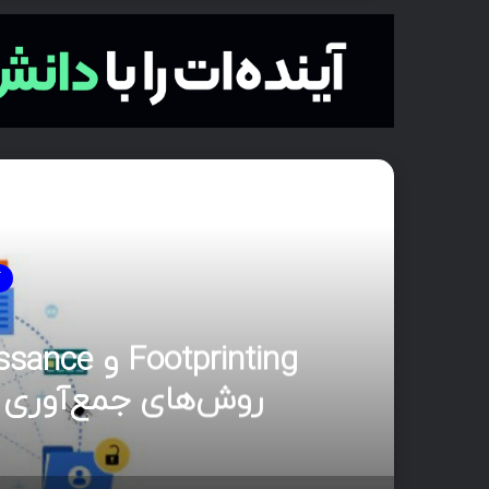
بع
آ
مدی