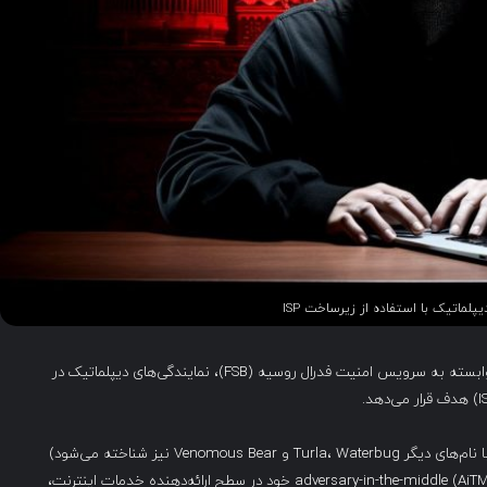
Microsoft هشدار داده است که یک گروه جاسوسی سایبری وابسته به سرویس امنیت فدرال روسیه (FSB)، نمایندگی‌های دیپلماتیک در
گروه هکری که توسط Microsoft با نام Secret Blizzard (که با نام‌های دیگر Turla، Waterbug و Venomous Bear نیز شناخته می‌شود)
شناسایی شده، مشاهده شده که با سوءاستفاده از موقعیت adversary-in-the-middle (AiTM) خود در سطح ارائه‌دهنده خدمات اینترنت،