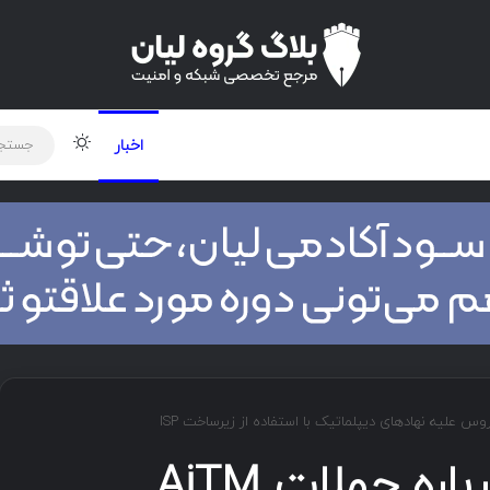
لود دوره و ابزار
برنامه نویسی
شبکه
تغییر پوس
اخبار
هشدار Microsoft درباره حملات AiTM