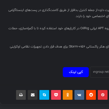
دارد؛ از جمله کنترل بدافزار از طریق کامنت‌گذاری در پست‌های اینستاگرامی
گروه Turla همچنین از زیرساخت‌های هک‌شده و بدافزارهای گروه APT ایرانی OilRig در کارزارهای خود استفاده کرده تا با گمراه‌سازی، حملات
در تازه‌ترین اقدام، این گروه در حال سوءاستفاده از زیرساخت‌های هکر پاکستانی Storm-0156 برای هدف قرار دادن تجهیزات نظامی اوکراینی
کپی لینک
بلر
پینتریست
Reddit
VKontakte
Odnoklassniki
پاکت
اسکایپ
اشتراک گذاری با ایمیل
چاپ