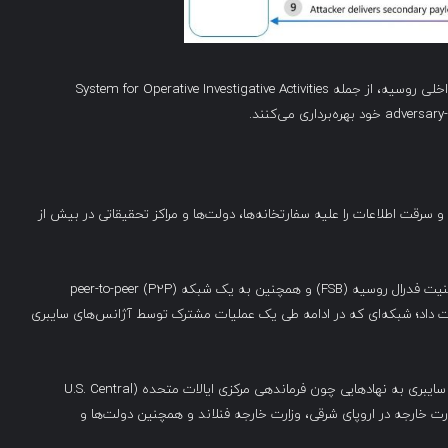
هکرهای گروه Secret Blizzard همچنین از سامانه‌های شنود داخلی روسیه، از جمله System for Operative Investigative Activities
اسوسی سایبری و سرقت اطلاعات را علیه سفارتخانه‌ها، دولت‌ها و مراکز تحقیقاتی در بیش از
دو سال پیش، سازمان CISA این گروه را به مرکز ۱۶ سرویس امنیت فدرال روسیه (FSB) و همچنین به یک شبکه peer-to-peer (P2P)
 سیستم‌های آلوده به بدافزار جاسوسی Snake نسبت داد؛ شبکه‌ای که در ادامه طی یک عملیات مشترک توسط آژانس‌های سایبری
این هکرهای وابسته به دولت روسیه، مظنونان اصلی حملات سایبری به نهادهایی چون فرماندهی مرکزی ایالات متحده (U.S. Central
NA)، پنتاگون (Pentagon)، چندین وزارت خارجه در اروپای شرقی، وزارت خارجه فنلاند و همچنین دولت‌ها و