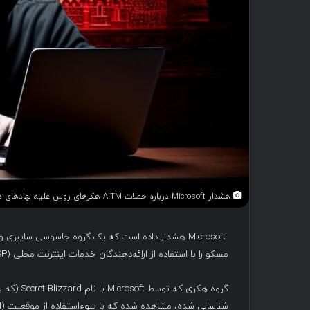
هشدار Microsoft درباره حملات AiTM هکرهای روس علیه نهادهای دیپلماتیک با استفاده از زیرساخت ISP
مسکو را با استفاده از ارائه‌دهندگان خدمات اینترنت محلی (ISP) هدف قرار می‌دهد.