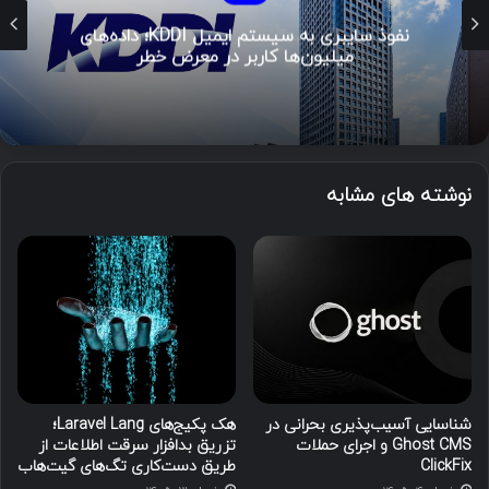
نفوذ سایبری به سیستم ایمیل KDDI؛ داده‌های
میلیون‌ها کاربر در معرض خطر
نوشته های مشابه
شناسایی آسیب‌پذیری بحرانی در
هک پکیج‌های Laravel Lang؛
Ghost CMS و اجرای حملات
تزریق بدافزار سرقت اطلاعات از
ClickFix
طریق دست‌کاری تگ‌های گیت‌هاب