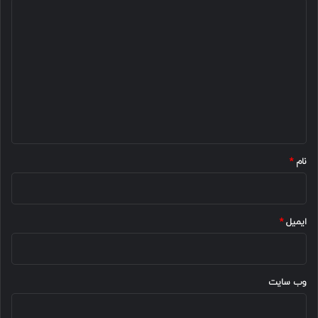
د
ی
د
گ
ا
ه
*
نام
*
ایمیل
*
وب‌ سایت