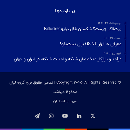
خرداد ۳, ۱۴۰۴
O2 بریتانیا آسیب‌پذیری افشای موقعیت مکانی کاربران از طریق
فراداده تماس را برطرف کرد.
شهریور ۹, ۱۴۰۰
جلوگیری از فیشینگ با فایروال سوفوس (Sophos)
مرداد ۱۲, ۱۴۰۴
از کلیک تا نفوذ: بررسی دقیق حمله مهندسی اجتماعی Clickfix
آخرین ویرایشات
2 هفته پیش
مدیریت ریسک در امنیت اطلاعات؛ مفاهیم، فرمول‌ها و مراحل چهارگانه
2 هفته پیش
مدل الماس در تحلیل نفوذ
4 هفته پیش
بهره‌برداری از Race Condition با استفاده از Turbo Intruder
پر بازدیدها